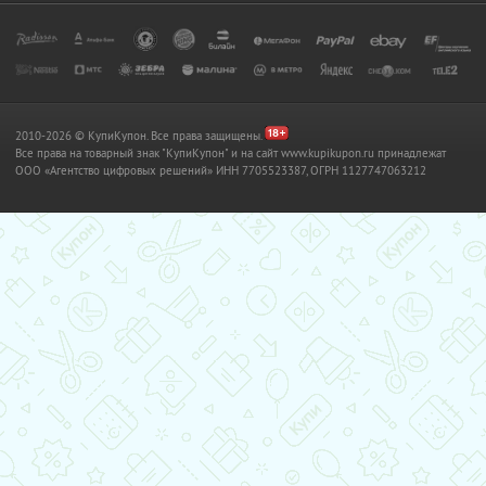
2010-2026 © КупиКупон. Все права защищены.
Все права на товарный знак "КупиКупон" и на сайт www.kupikupon.ru принадлежат
OOO «Агентство цифровых решений» ИНН 7705523387, ОГРН 1127747063212