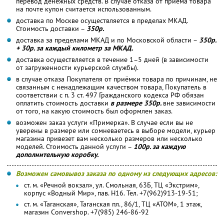
перевод денежных средств. В случае отказа от приема товара
на почте купон считается использованным.
доставка по Москве осуществляется в пределах МКАД.
Стоимость доставки –
350р.
доставка за пределами МКАД и по Московской области –
350р.
+ 30р. за каждый километр за МКАД.
доставка осуществляется в течение 1–5 дней (в зависимости
от загруженности курьерской службы).
в случае отказа Покупателя от приёмки товара по причинам, не
связанным с ненадлежащим качеством товара, Покупатель в
соответствии с п. 3 ст. 497 Гражданского кодекса РФ обязан
оплатить стоимость доставки
в размере 350р.
вне зависимости
от того, на какую стоимость был оформлен заказ.
возможен заказ услуги «Примерка». В случае если вы не
уверены в размере или сомневаетесь в выборе модели, курьер
магазина привезет вам несколько размеров или несколько
моделей. Стоимость данной услуги –
100р. за каждую
дополнительную коробку.
Возможен самовывоз заказа по одному из следующих адресов:
ст. м. «Речной вокзал», ул. Смольная, 63Б, ТЦ «Экстрим»,
корпус «Водный Мир», пав. Н16. Тел. +7(962)913-19-51;
ст. м. «Таганская», Таганская пл., 86/1, ТЦ «АТОМ», 1 этаж,
магазин Convershop. +7(985) 246-86-92