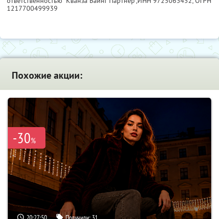
ответственностью "Кванза Баинг Партнер",
ИНН 9725063452
, ОГРН
1217700499939
Похожие акции:
-30
%
20:27:49
Получили:
31