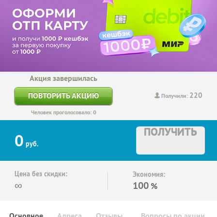
Акция завершилась
220
ПОВТОРИТЬ АКЦИЮ
Получили:
Человек проголосовало: 0
ПОЛУЧИТЬ
0
руб.
Цена без скидки:
Экономия:
∞
100
%
Основное
Адреса
Отзывы
Вопросы по акции