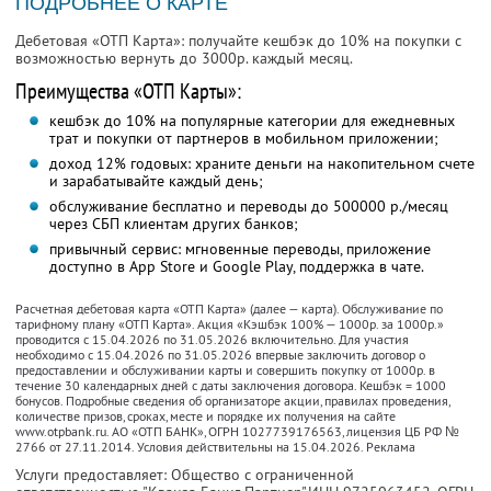
ПОДРОБНЕЕ О КАРТЕ
Дебетовая «ОТП Карта»: получайте кешбэк до 10% на покупки с
возможностью вернуть до 3000р. каждый месяц.
Преимущества «ОТП Карты»:
кешбэк до 10% на популярные категории для ежедневных
трат и покупки от партнеров в мобильном приложении;
доход 12% годовых: храните деньги на накопительном счете
и зарабатывайте каждый день;
обслуживание бесплатно и переводы до 500000 р./месяц
через СБП клиентам других банков;
привычный сервис: мгновенные переводы, приложение
доступно в App Store и Google Play, поддержка в чате.
Расчетная дебетовая карта «ОТП Карта» (далее — карта). Обслуживание по
тарифному плану «ОТП Карта». Акция «Кэшбэк 100% — 1000р. за 1000р.»
проводится с 15.04.2026 по 31.05.2026 включительно. Для участия
необходимо с 15.04.2026 по 31.05.2026 впервые заключить договор о
предоставлении и обслуживании карты и совершить покупку от 1000р. в
течение 30 календарных дней с даты заключения договора. Кешбэк = 1000
бонусов. Подробные сведения об организаторе акции, правилах проведения,
количестве призов, сроках, месте и порядке их получения на сайте
www.otpbank.ru. АО «ОТП БАНК», ОГРН 1027739176563, лицензия ЦБ РФ №
2766 от 27.11.2014. Условия действительны на 15.04.2026. Реклама
Услуги предоставляет: Общество с ограниченной