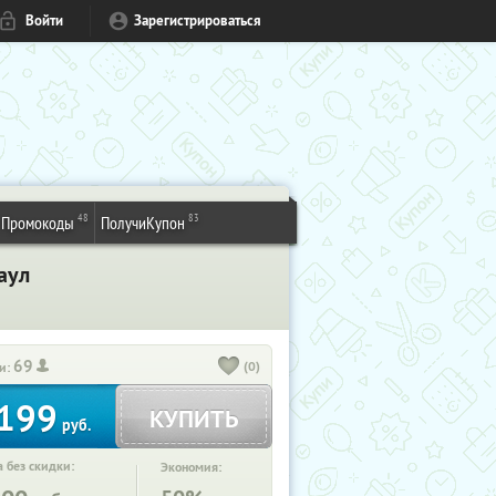
Войти
Зарегистрироваться
48
83
Промокоды
ПолучиКупон
аул
69
(0)
и:
199
КУПИТЬ
руб.
 без скидки:
Экономия: