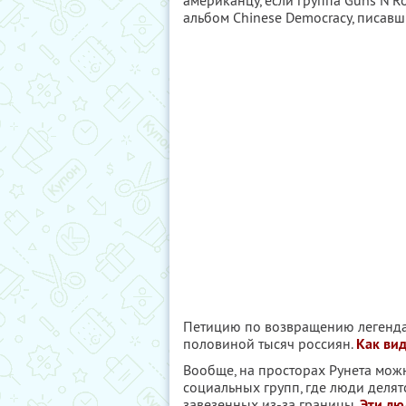
американцу, если группа Guns N’R
альбом Chinese Democracy, писавши
Петицию по возвращению легенда
половиной тысяч россиян.
Как вид
Вообще, на просторах Рунета можн
социальных групп, где люди делят
завезенных из-за границы.
Эти лю