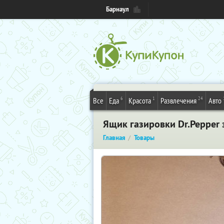
Барнаул
6
1
24
Все
Еда
Красота
Развлечения
Авто
Ящик газировки Dr.Pepper
Главная
Товары