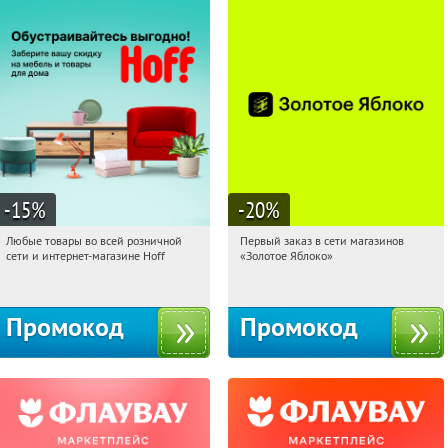
-15
%
-20
%
Любые товары во всей розничной
Первый заказ в сети магазинов
11:27:35
Получили:
83
11:27:35
Получи первым!
сети и интернет-магазине Hoff
«Золотое Яблоко»
Москва, 1-й Волоколамский проезд,
Россия
10с1
Промокод
Промокод