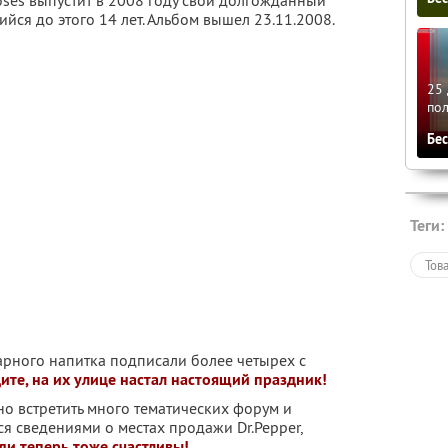
oses выпустит в 2008 году свой долгожданный
йся до этого 14 лет. Альбом вышел 23.11.2008.
25 
по
Бе
Теги:
Тов
рного напитка подписали более четырех с
ите, на их улице настал настоящий праздник!
о встретить много тематических форум и
ся сведениями о местах продажи Dr.Pepper,
ди теперь тоже счастливы!