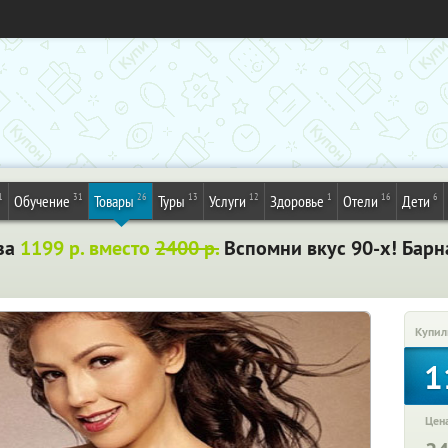
1
31
26
13
12
1
16
6
Обучение
Товары
Туры
Услуги
Здоровье
Отели
Дети
 за
1199 р. вместо
2400 р.
Вспомни вкус 90-х! Барн
Купил
1
Цена