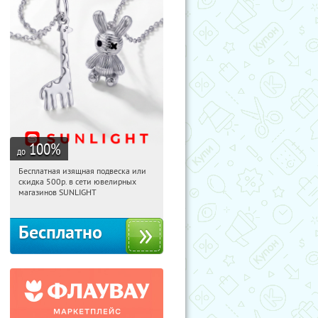
100
%
до
Бесплатная изящная подвеска или
11:27:35
Получили:
74
скидка 500р. в сети ювелирных
Россия
магазинов SUNLIGHT
Бесплатно