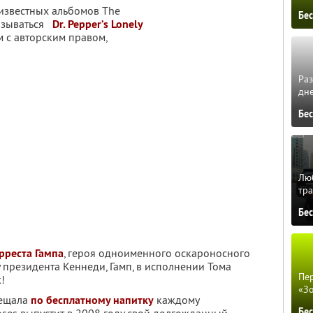
 известных альбомов The
Бе
азываться
Dr. Pepper’s Lonely
м с авторским правом,
Ра
дне
Бе
Люб
тра
Бе
рреста Гампа
, героя одноименного оскароносного
у президента Кеннеди, Гамп, в исполнении Тома
Пер
!
«З
бещала
по бесплатному напитку
каждому
Бе