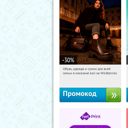
-30
%
Обувь, одежда и сумки для всей
11:27:35
Получили:
32
семьи в магазине kari на Wildberries
Россия
Промокод