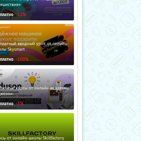
тешествия»
сплатно
-12%
сплатный вводный урок от онлайн-
олы Skysmart
сплатно
-100%
зличные курсы от онлайн-академии
дюсон»
сплатно
-5%
сы от онлайн-школы Skillfactory