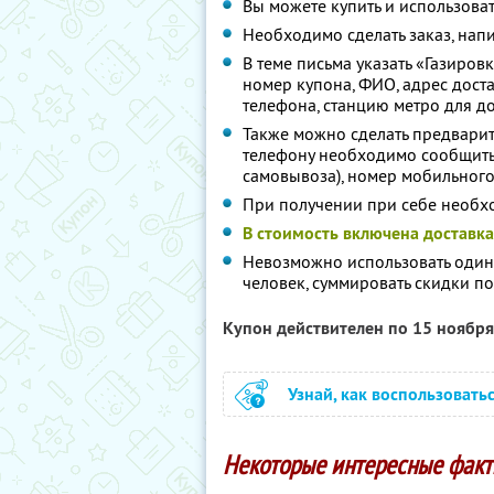
Вы можете купить и использоват
Необходимо сделать заказ, нап
В теме письма указать «Газиров
номер купона, ФИО, адрес дост
телефона, станцию метро для до
Также можно сделать предварите
телефону необходимо сообщить 
самовывоза), номер мобильного
При получении при себе необх
В стоимость включена доставка
Невозможно использовать один
человек, суммировать скидки п
Купон действителен по 15 ноябр
Узнай, как воспользовать
Некоторые интересные факты