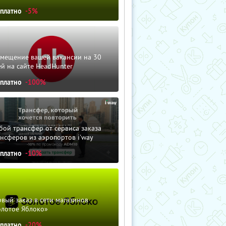
сплатно
-5%
змещение вашей вакансии на 30
й на сайте HeadHunter
сплатно
-100%
ой трансфер от сервиса заказа
нсферов из аэропортов i'way
сплатно
-10%
вый заказ в сети магазинов
олотое Яблоко»
сплатно
-20%