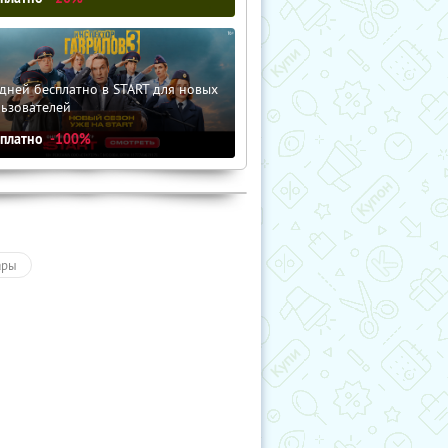
дней бесплатно в START для новых
льзователей
сплатно
-100%
ары