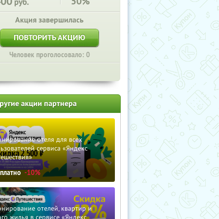
400
50%
руб.
Акция завершилась
ПОВТОРИТЬ АКЦИЮ
Человек проголосовало: 0
ругие акции партнера
нирование отеля для всех
ьзователей сервиса «Яндекс
тешествия»
сплатно
-10%
нирование отелей, квартир и
го жилья в сервисе «Яндекс