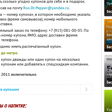
ь сколько угодно купонов для себя и в подарок.
Пу
исав на почту
Rus.Dr.Pepper@yandex.ru
.
Бе
ка — номер купона», в котором необходимо указать:
авки (время самовывоза), номер мобильного
ставки.
льный заказ по телефону: +7 (915) 081-00-05. По
Бе
номер купона, ФИО, адрес доставки (время
шк
 телефона.
одимо иметь распечатанный купон.
Бе
 до метро.
 купон дважды или один купон на несколько
о купонам или добавлять к спецскидкам компании.
Ра
я 2011 включительно
«Э
Бе
ся купоном
 о напитке:
Кур