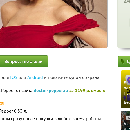
2
Вопросы по акции
Д
а для
IOS
или
Android
и покажите купон с экрана
Бро
пол
.Pepper от сайта
doctor-pepper.ru
за 1199 р. вместо
Пу
Бе
РФ!
epper 0,33 л.
оном сразу после покупки в любое время работы
Бро
ино