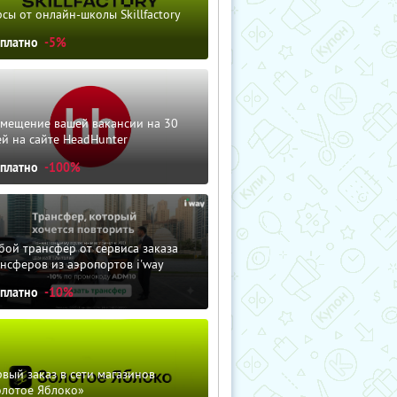
сы от онлайн-школы Skillfactory
сплатно
-5%
змещение вашей вакансии на 30
й на сайте HeadHunter
сплатно
-100%
ой трансфер от сервиса заказа
нсферов из аэропортов i'way
сплатно
-10%
вый заказ в сети магазинов
олотое Яблоко»