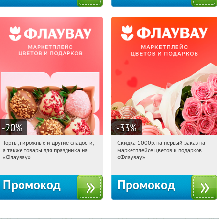
-20
%
-33
%
Торты, пирожные и другие сладости,
Скидка 1000р. на первый заказ на
18:12:44
Получили:
6
18:12:44
Получили:
18
а также товары для праздника на
маркетплейсе цветов и подарков
Россия
Россия
«Флаувау»
«Флаувау»
Промокод
Промокод