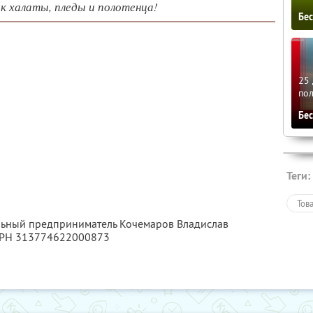
к халаты, пледы и полотенца!
Бе
25 
по
Бе
Теги:
Тов
альный предприниматель Кочемаров Владислав
ГРН 313774622000873