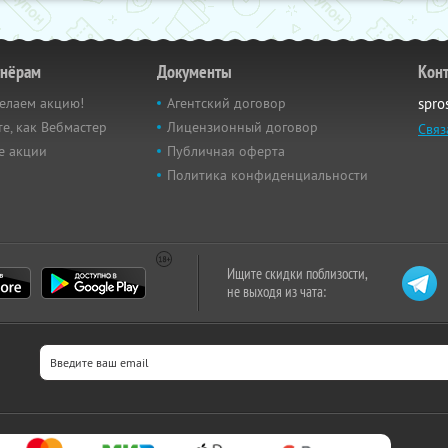
тнёрам
Документы
Кон
елаем акцию!
Агентский договор
spro
е, как Вебмастер
Лицензионный договор
Связ
е акции
Публичная оферта
Политика конфиденциальности
Ищите скидки поблизости,
не выходя из чата: