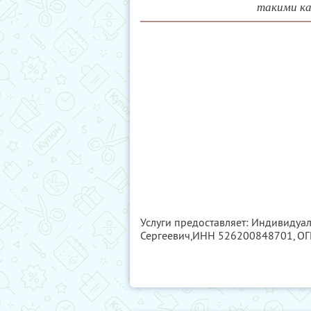
такими ка
Услуги предоставляет: Индивиду
Сергеевич,
ИНН 526200848701
, О