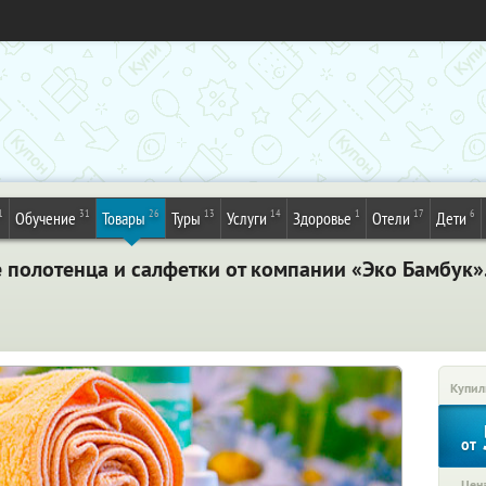
1
31
26
13
14
1
17
6
Обучение
Товары
Туры
Услуги
Здоровье
Отели
Дети
полотенца и салфетки от компании «Эко Бамбук»
Купил
от
Цена