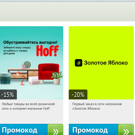
-15
%
-20
%
Любые товары во всей розничной
Первый заказ в сети магазинов
18:12:44
Получили:
83
18:12:44
Получи первым!
сети и интернет-магазине Hoff
«Золотое Яблоко»
Москва, 1-й Волоколамский проезд,
Россия
10с1
Промокод
Промокод