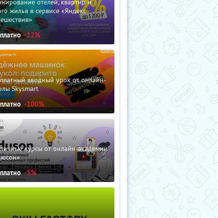
нирование отелей, квартир и
го жилья в сервисе «Яндекс
тешествия»
сплатно
-12%
сплатный вводный урок от онлайн-
олы Skysmart
сплатно
-100%
зличные курсы от онлайн-академии
дюсон»
сплатно
-5%