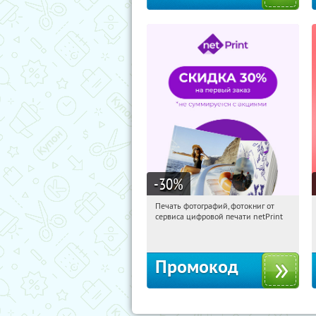
-30
%
Печать фотографий, фотокниг от
18:12:44
Получили:
4
сервиса цифровой печати netPrint
Россия
Промокод