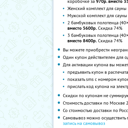
коробочке за
970р. вместо 3
Женский комплект для сауны
Мужской комплект для сауны
2 бамбуковых полотенца (40×
вместо 5600р.
Скидка 74%
3 бамбуковых полотенца (40×
вместо 8400р.
Скидка 74%
Вы можете приобрести неограни
Один купон действителен для о
Для активации купона вы может
предъявить купон в распечат
показать sms с номером купо
прислать код купона на элек
Скидки по купонам не суммиру
Стоимость доставки по Москве 25
Со стоимостью доставки по Рос
Самовывоз можно осуществить по 
запись на самовывоз