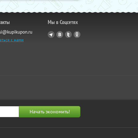
такты
Мы в Соцсетях
si@kupikupon.ru
аться с нами