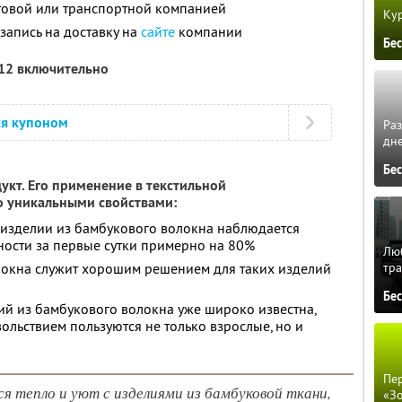
товой или транспортной компанией
Кур
запись на доставку на
сайте
компании
Бе
012 включительно
ся купоном
Ра
дне
Бе
укт. Его применение в текстильной
о уникальными свойствами:
 изделии из бамбукового волокна наблюдается
ности за первые сутки примерно на 80%
Люб
окна служит хорошим решением для таких изделий
тра
Бе
лий из бамбукового волокна уже широко известна,
ольствием пользуются не только взрослые, но и
Пер
я тепло и уют с изделиями из бамбуковой ткани,
«З