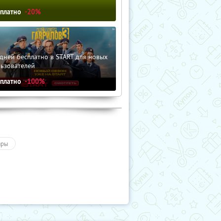
сплатно
-20%
дней бесплатно в START для новых
льзователей
сплатно
-100%
ары