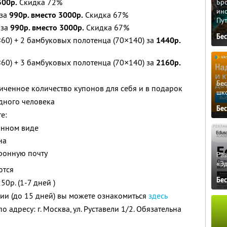
500р.
Скидка 72%
Бро
ино
 за
990р. вместо 3000р.
Скидка 67%
Пу
 за
990р. вместо 3000р.
Скидка 67%
Бе
60) + 2 бамбуковых полотенца (70×140) за
1440р.
60) + 3 бамбуковых полотенца (70×140) за
2160р.
Бе
ченное количество купонов для себя и в подарок
шк
дного человека
Бе
е:
анном виде
на
тронную почту
Ра
«Э
ются
Бе
0р. (1-7 дней )
сии (до 15 дней) вы можете ознакомиться
здесь
адресу: г. Москва, ул. Руставели 1/2. Обязательна