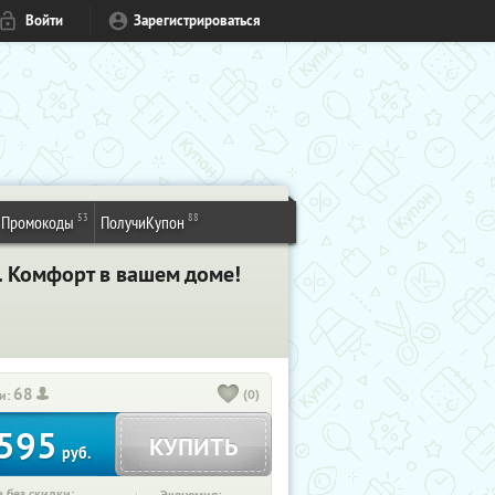
Войти
Зарегистрироваться
53
88
Промокоды
ПолучиКупон
. Комфорт в вашем доме!
68
(0)
и:
595
КУПИТЬ
руб.
 без скидки: