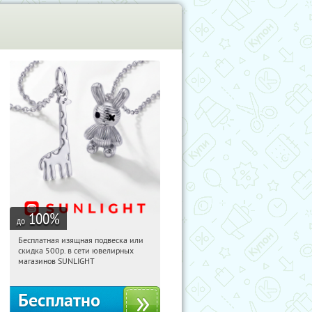
100
%
до
Бесплатная изящная подвеска или
18:12:44
Получили:
77
скидка 500р. в сети ювелирных
Россия
магазинов SUNLIGHT
Бесплатно