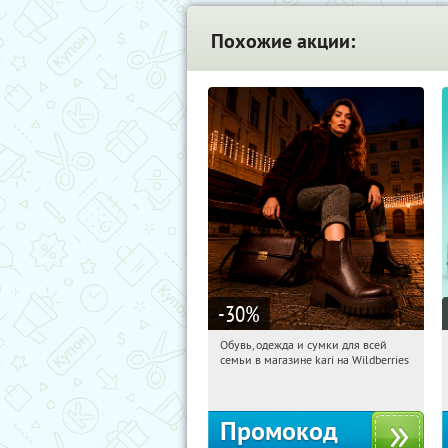
Похожие акции:
-30
%
Обувь, одежда и сумки для всей
18:12:44
Получили:
32
семьи в магазине kari на Wildberries
Россия
Промокод