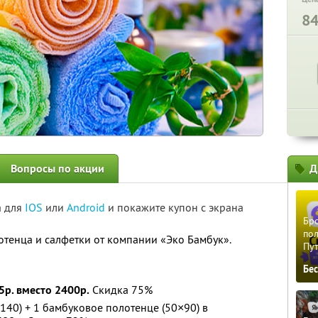
8
Вопросы по акции
Д
а для
IOS
или
Android
и покажите купон с экрана
Бро
пол
тенца и салфетки от компании «Эко Бамбук».
Пу
Бе
5р. вместо 2400р.
Скидка 75%
140) + 1 бамбуковое полотенце (50×90) в