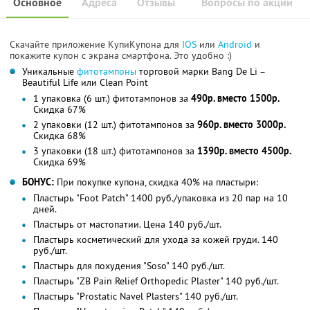
Основное
Адреса
Отзывы
Вопросы по акции
Скачайте приложение КупиКупона для
IOS
или
Android
и
покажите купон с экрана смартфона. Это удобно :)
Уникальные
фитотампоны
торговой марки Bang De Li –
Beautiful Life или Clean Point
1 упаковка (6 шт.) фитотампонов за
490р. вместо 1500р.
Скидка 67%
2 упаковки (12 шт.) фитотампонов за
960р. вместо 3000р.
Скидка 68%
3 упаковки (18 шт.) фитотампонов за
1390р. вместо 4500р.
Скидка 69%
БОНУС:
При покупке купона, скидка 40% на пластыри:
Пластырь "Foot Patch" 1400 руб./упаковка из 20 пар на 10
дней.
Пластырь от мастопатии. Цена 140 руб./шт.
Пластырь косметический для ухода за кожей груди. 140
руб./шт.
Пластырь для похудения "Soso" 140 руб./шт.
Пластырь "ZB Pain Relief Orthopedic Plaster" 140 руб./шт.
Пластырь "Prostatic Navel Plasters" 140 руб./шт.