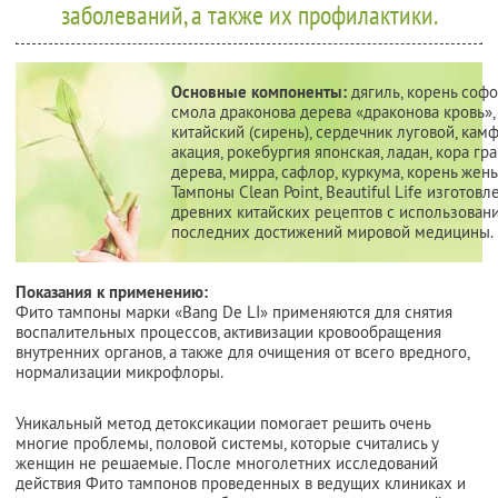
заболеваний, а также их профилактики.
Основные компоненты:
дягиль, корень софо
смола драконова дерева «драконова кровь»,
китайский (сирень), сердечник луговой, кам
акация, рокебургия японская, ладан, кора гр
дерева, мирра, сафлор, куркума, корень жень
Тампоны Clean Point, Beautiful Life изготов
древних китайских рецептов с использован
последних достижений мировой медицины.
Показания к применению:
Фито тампоны марки «Bang De LI» применяются для снятия
воспалительных процессов, активизации кровообращения
внутренних органов, а также для очищения от всего вредного,
нормализации микрофлоры.
Уникальный метод детоксикации помогает решить очень
многие проблемы, половой системы, которые считались у
женщин не решаемые. После многолетних исследований
действия Фито тампонов проведенных в ведущих клиниках и