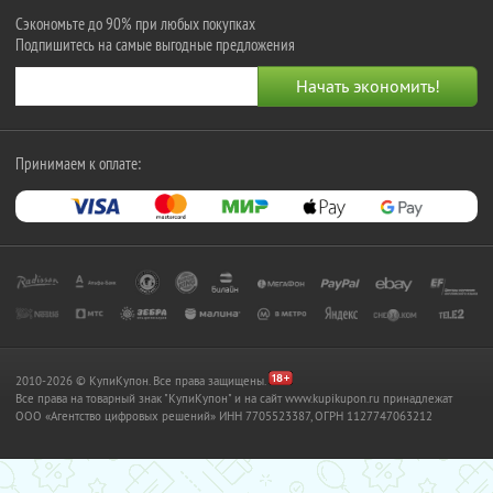
Сэкономьте до 90% при любых покупках
Подпишитесь на самые выгодные предложения
Принимаем к оплате:
2010-2026 © КупиКупон. Все права защищены.
Все права на товарный знак "КупиКупон" и на сайт www.kupikupon.ru принадлежат
OOO «Агентство цифровых решений» ИНН 7705523387, ОГРН 1127747063212