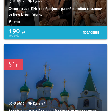
03:03:04
Купили:
9
Фотосессия с ИИ: 5 нейрофотографий в любой тематике
от New Dream Works
Россия
190
ПОДРОБНЕЕ
руб.
490
руб.
-51
%
03:03:04
Купили:
2
Автобусный тур в Великий Новгород от туроператора