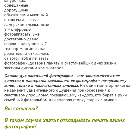
шнурочках,
обвешанные
дорогущими
объективами махины X
и совсем дешевые
ламерские «мыльницы»
Y – цифровые
фотоаппараты уже
достаточно давно
вошли в нашу жизнь. С
тех пор многие из нас
решительно отказались
от того, чтобы печатать
фотографии, доверив память о счастливейших днях жизни
жестким дисками компьютеров.
Однако дух настоящей фотографии – вне зависимости от ее
качества и мастерства сделавшего ее фотографа – по-прежнему
живет только в напечатанных снимках.
Ни один монитор никогда
не заменит удивительного ощущения прикосновения к
счастливому прошлому, посещающему каждого, кто берет в руки
семейный фотоальбом или толстую стопку старых снимков...
Вы согласны?
В таком случае хватит откладывать печать ваших
фотографий!