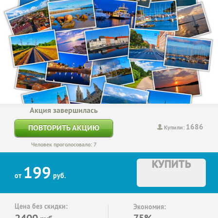
Акция завершилась
1686
ПОВТОРИТЬ АКЦИЮ
Купили:
Человек проголосовало: 7
КУПИТЬ
199
от
руб.
Цена без скидки:
Экономия:
2400
75%