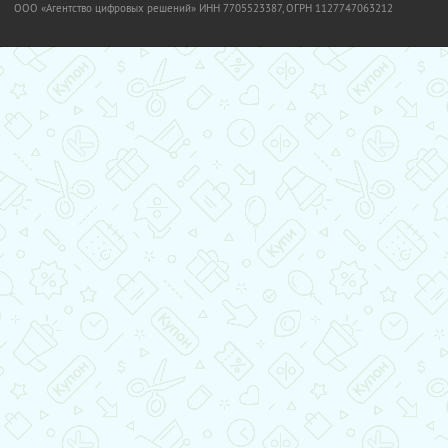
OOO «Агентство цифровых решений» ИНН 7705523387, ОГРН 1127747063212