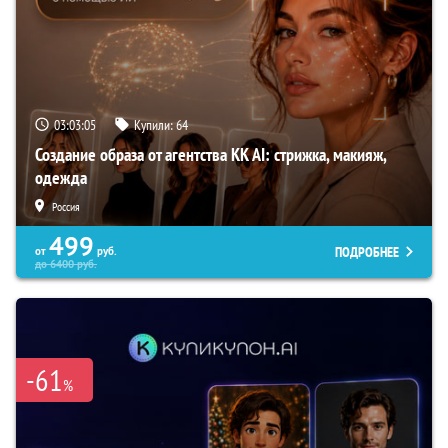
03:03:04
Купили:
64
Создание образа от агентства KK AI: стрижка, макияж,
одежда
Россия
499
ПОДРОБНЕЕ
от
руб.
до
6400
руб.
-61
%