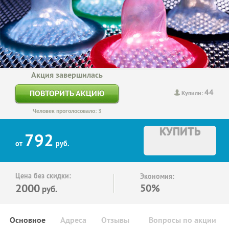
Акция завершилась
44
ПОВТОРИТЬ АКЦИЮ
Купили:
Человек проголосовало: 3
КУПИТЬ
792
от
руб.
Цена без скидки:
Экономия:
2000
50%
руб.
Основное
Адреса
Отзывы
Вопросы по акции