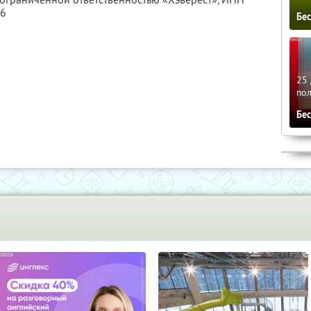
96
Бе
25 
по
Бе