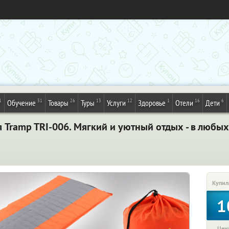
1
31
26
13
12
1
16
6
Обучение
Товары
Туры
Услуги
Здоровье
Отели
Дети
Tramp TRI-006. Мягкий и уютный отдых - в любых
Купил
1
Цена