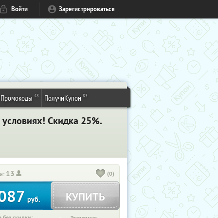
Войти
Зарегистрироваться
48
83
Промокоды
ПолучиКупон
 условиях! Скидка 25%.
13
(0)
и:
087
КУПИТЬ
руб.
 без скидки: