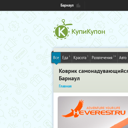
Барнаул
6
1
24
Все
Еда
Красота
Развлечения
Авто
Коврик самонадувающийся 
Барнаул
Главная