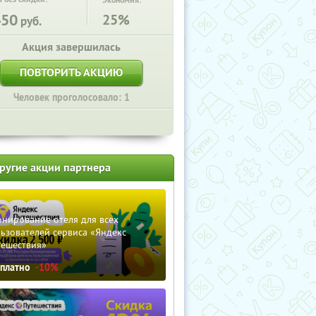
Экономия:
450
25%
руб.
Акция завершилась
ПОВТОРИТЬ АКЦИЮ
Человек проголосовало: 1
ругие акции партнера
нирование отеля для всех
ьзователей сервиса «Яндекс
тешествия»
сплатно
-10%