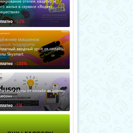
нирование отелей, квартир и
го жилья в сервисе «Яндекс
тешествия»
сплатно
-12%
сплатный вводный урок от онлайн-
олы Skysmart
сплатно
-100%
зличные курсы от онлайн-академии
дюсон»
сплатно
-5%