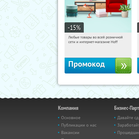
-15
%
Любые товары во всей розничной
16:55:09
Получили:
83
сети и интернет-магазине Hoff
Москва, 1-й Волоколамский проезд,
10с1
Промокод
Компания
Бизнес-Пар
Основное
Давайте сд
Публикации о нас
Заработайт
Вакансии
Прошедши