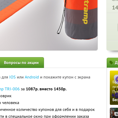
1
Вопросы по акции
Д
а для
IOS
или
Android
и покажите купон с экрана
Бро
пол
mp TRI-006
за
1087р. вместо 1450р.
Пу
коврик
Бе
о человека
ченное количество купонов для себя и в подарок
ти в специальное окно при оформлении заказа