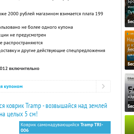
Бро
ино
Пу
ниже 2000 рублей магазином взимается плата 199
Бе
ользовано не более одного купона
кции не предусмотрен
не распространяются
Бе
доставку и другие действующие спецпредложения
шк
Бе
2012 включительно
ся купоном
Ра
«Э
 коврик Tramp - возвышайся над землей
Бе
на целых 5 см!
Коврик самонадувающийся
Tramp TRI-
006