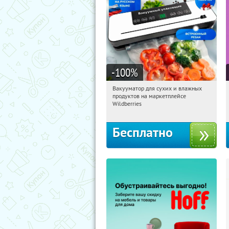
-100
%
Вакууматор для сухих и влажных
16:55:09
Получили:
188
продуктов на маркетплейсе
Россия
Wildberries
Бесплатно