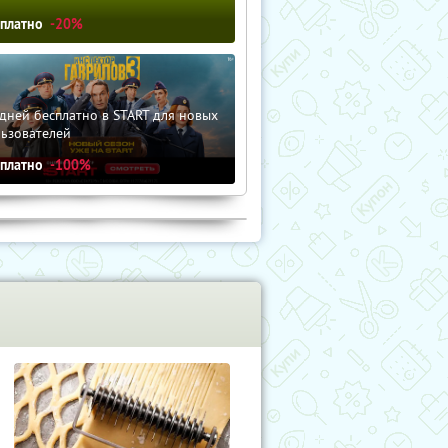
сплатно
-20%
дней бесплатно в START для новых
льзователей
сплатно
-100%