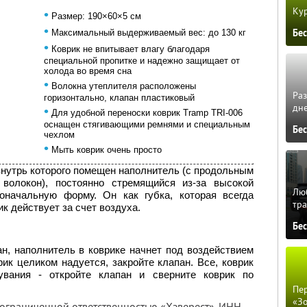
Кур
•
Размер: 190×60×5 см
•
Бе
Максимальный выдерживаемый вес: до 130 кг
•
Коврик не впитывает влагу благодаря
специальной пропитке и надежно защищает от
холода во время сна
•
Волокна утеплителя расположены
Ра
горизонтально, клапан пластиковый
дне
•
Для удобной переноски коврик Tramp TRI-006
оснащен стягивающими ремнями и специальным
Бе
чехлом
•
Мыть коврик очень просто
 внутрь которого помещен наполнитель (с продольным
волокон), постоянно стремящийся из-за высокой
Люб
оначальную форму. Он как губка, которая всегда
тра
ик действует за счет воздуха.
Бе
ан, наполнитель в коврике начнет под воздействием
рик целиком надуется, закройте клапан. Все, коврик
увания - откройте клапан и сверните коврик по
Пер
«З
 ограниченной ответственностью «Хэверест»,
ИНН