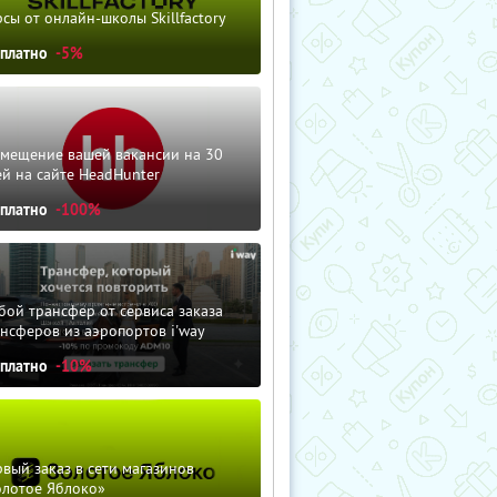
сы от онлайн-школы Skillfactory
сплатно
-5%
змещение вашей вакансии на 30
й на сайте HeadHunter
сплатно
-100%
ой трансфер от сервиса заказа
нсферов из аэропортов i'way
сплатно
-10%
вый заказ в сети магазинов
олотое Яблоко»