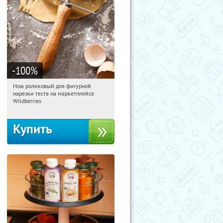
-100
%
Нож роликовый для фигурной
16:55:09
Получили:
266
нарезки теста на маркетплейсе
Россия
Wildberries
Купить