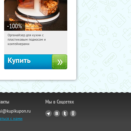
-100
%
Органайзер для кухни с
16:55:09
Получили:
312
пластиковым подносом и
Россия
контейнерами
Купить
такты
Мы в Соцсетях
si@kupikupon.ru
аться с нами