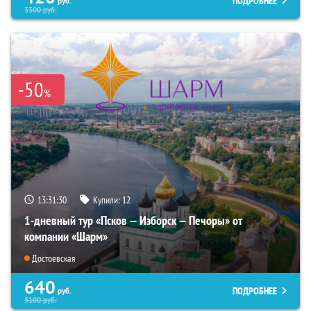
ПОДРОБНЕЕ
руб.
3300
руб.
-50
%
13:31:28
Купили:
12
1-дневный тур «Псков — Изборск — Печоры» от
компании «Шарм»
Достоевская
640
ПОДРОБНЕЕ
руб.
5100
руб.