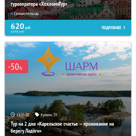
туроператора «ХохломаТур»
Сенная площадь
620
ПОДРОБНЕЕ
руб.
6290
руб.
-50
%
13:31:28
Купили:
39
Тур на 2 дня «Карельское счастье — проживание на
берегу Ладоги»