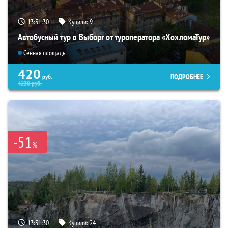
13:31:28
Купили:
9
Автобусный тур в Выборг от туроператора «ХохломаТур»
Сенная площадь
420
ПОДРОБНЕЕ
руб.
4230
руб.
-51
%
13:31:28
Купили:
24