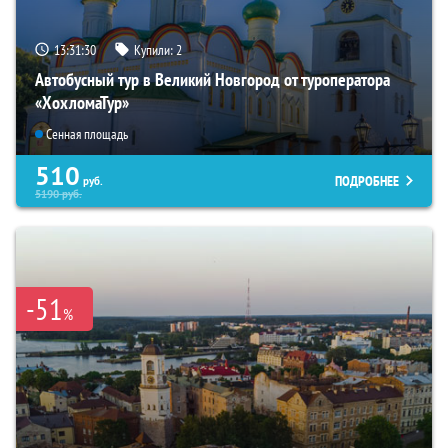
13:31:28
Купили:
2
Автобусный тур в Великий Новгород от туроператора
«ХохломаТур»
Сенная площадь
510
ПОДРОБНЕЕ
руб.
5190
руб.
-51
%