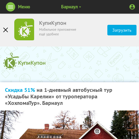
Меню
Барнаул
КупиКупон
Мобильное приложение
Загрузить
ещё удобнее
Скидка 51%
на 1-дневный автобусный тур
«Усадьбы Карелии» от туроператора
«ХохломаТур». Барнаул