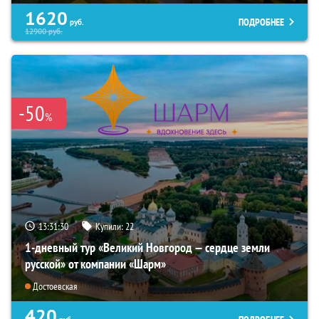
1620
ПОДРОБНЕЕ
руб.
12900
руб.
-50
%
13:31:28
Купили:
22
1-дневный тур «Великий Новгород — сердце земли
русской» от компании «Шарм»
Достоевская
420