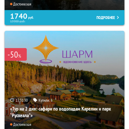
Достоевская
1740
ПОДРОБНЕЕ
руб.
13900
руб.
-50
%
13:31:28
Купили:
6
«Тур на 2 дня: сафари по водопадам Карелии и парк
“Рускеала"»
Достоевская