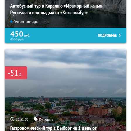
Автобусный тур в Карелию «Мраморный каньон
Рускеала и водопады» от «ХохломаТур»
Сенная площадь
450
ПОДРОБНЕЕ
руб.
4550
руб.
-51
%
13:31:28
Купили:
5
Гастрономический тур в Выборг на 1 день от