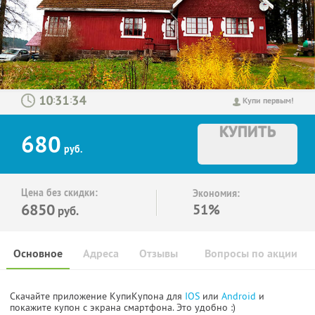
:
:
Купи первым!
КУПИТЬ
680
руб.
Цена без скидки:
Экономия:
6850
51%
руб.
Основное
Адреса
Отзывы
Вопросы по акции
Скачайте приложение КупиКупона для
IOS
или
Android
и
покажите купон с экрана смартфона. Это удобно :)