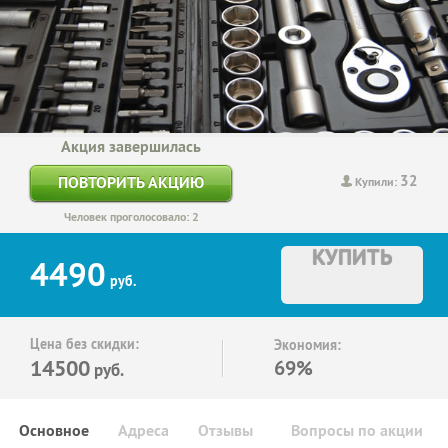
Акция завершилась
32
ПОВТОРИТЬ АКЦИЮ
Купили:
Человек проголосовало: 2
КУПИТЬ
4490
руб.
Цена без скидки:
Экономия:
14500
69%
руб.
Основное
Адреса
Отзывы
Вопросы по акции