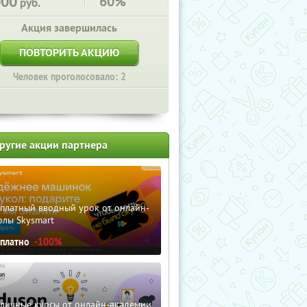
000
60%
руб.
Акция завершилась
ПОВТОРИТЬ АКЦИЮ
Человек проголосовало: 2
ругие акции партнера
сплатный вводный урок от онлайн-
олы Skysmart
сплатно
-100%
зличные курсы от онлайн-академии