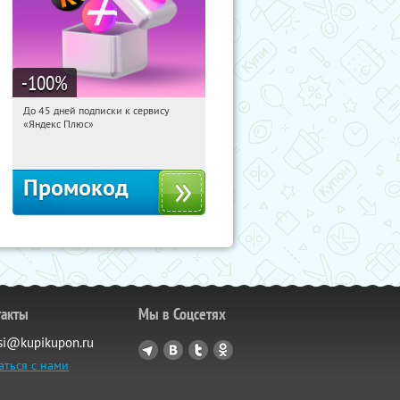
-100
%
До 45 дней подписки к сервису
20:37:33
Получили:
19
«Яндекс Плюс»
Россия
Промокод
такты
Мы в Соцсетях
si@kupikupon.ru
аться с нами