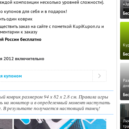
аждой композиции несколько уровней сложности).
«Э
о купонов для себя и в подарок!
Бе
ить один коврик
ествить заказ на сайте с пометкой KupiKupon.ru и
ментарии к заказу
ей России бесплатно
Кур
Бе
ля 2012 включительно
ся купоном
Ра
дне
Бе
й коврик размером 94 х 82 х 2.8 см. Правила игры
ь на монитор и в определенный момент наступать
е. В результате получается настоящий танец!
Люб
тра