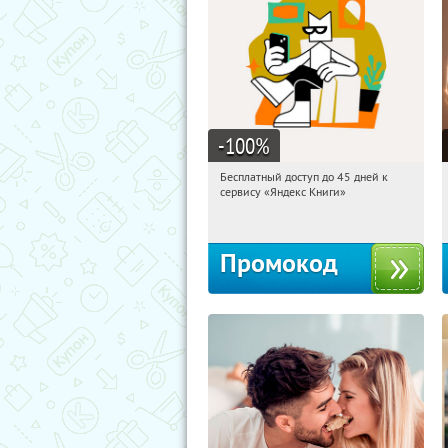
-100
%
Бесплатный доступ до 45 дней к
20:37:33
Получи первым!
сервису «Яндекс Книги»
Россия
Промокод