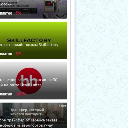
дюсон»
сплатно
-5%
сы от онлайн-школы Skillfactory
сплатно
-5%
змещение вашей вакансии на 30
й на сайте HeadHunter
сплатно
-100%
ой трансфер от сервиса заказа
нсферов из аэропортов i'way