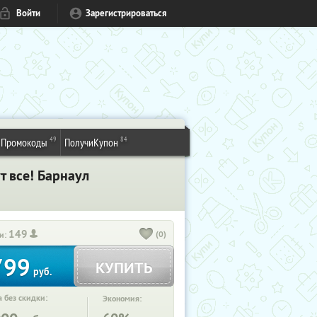
Войти
Зарегистрироваться
49
84
Промокоды
ПолучиКупон
т все! Барнаул
149
(0)
и:
799
КУПИТЬ
руб.
 без скидки:
Экономия: