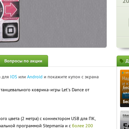
2
Вопросы по акции
Д
а для
IOS
или
Android
и покажите купон с экрана
Бе
танцевального коврика-игры Let`s Dance от
шк
Бе
го цвета (2 метра) с коннектором USB для ПК,
вальной программой Stepmania и с
более 200
Ра