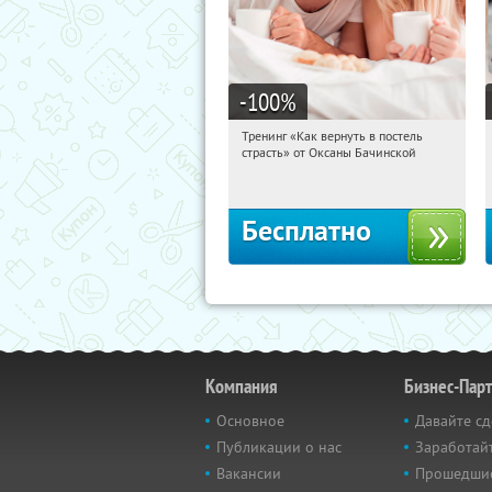
-100
%
Тренинг «Как вернуть в постель
20:37:33
Получили:
16
страсть» от Оксаны Бачинской
Россия
Бесплатно
Компания
Бизнес-Пар
Основное
Давайте сд
Публикации о нас
Заработайт
Вакансии
Прошедши