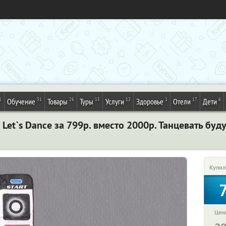
1
31
26
13
12
1
17
6
Обучение
Товары
Туры
Услуги
Здоровье
Отели
Дети
et`s Dance за 799р. вместо 2000р. Танцевать буду
Купил
Цена