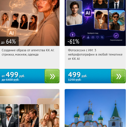
64
%
-61
%
до
Создание образа от агентства KK AI:
Фотосессия с ИИ: 3
20:37:33
Купили:
64
20:37:33
Купили:
81
стрижка, макияж, одежда
нейрофотографии в любой тематике
Россия
Россия
от KK AI
499
499
от
руб.
руб.
до
6400
руб.
1290
руб.