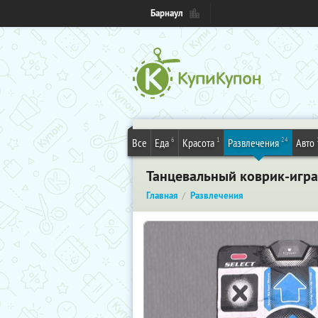
Барнаул
6
1
24
Все
Еда
Красота
Развлечения
Авто
Танцевальный коврик-игра L
Главная
Развлечения