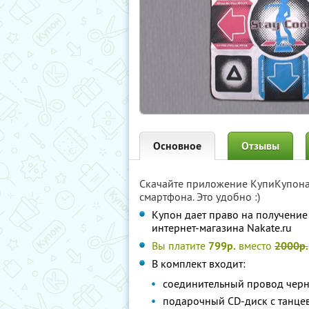
Основное
Отзывы
Скачайте приложение КупиКупон
смартфона. Это удобно :)
Купон дает право на получение 
интернет-магазина Nakate.ru
Вы платите
799р.
вместо
2000р.
В комплект входит:
соединительный провод черно
подарочный СD-диск c танце