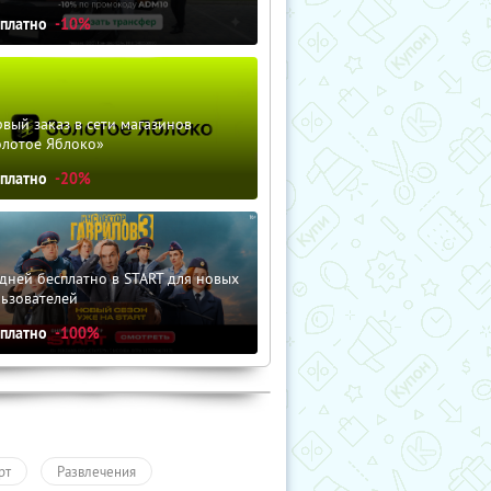
сплатно
-10%
вый заказ в сети магазинов
олотое Яблоко»
сплатно
-20%
дней бесплатно в START для новых
льзователей
сплатно
-100%
рт
Развлечения