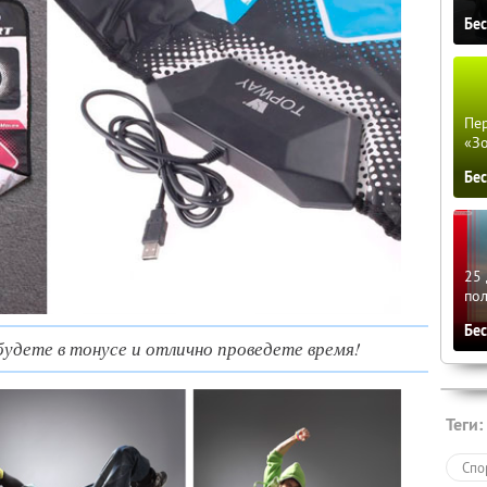
Бе
Пер
«З
Бе
25 
по
Бе
 будете в тонусе и отлично проведете время!
Теги:
Спо