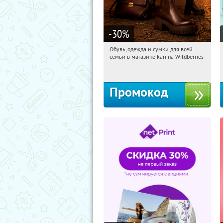
-30
%
Обувь, одежда и сумки для всей
12:15:01
Получили:
31
семьи в магазине kari на Wildberries
Россия
Промокод