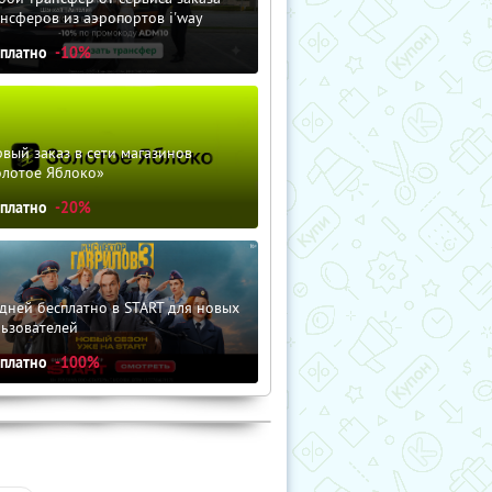
нсферов из аэропортов i'way
сплатно
-10%
вый заказ в сети магазинов
олотое Яблоко»
сплатно
-20%
дней бесплатно в START для новых
льзователей
сплатно
-100%