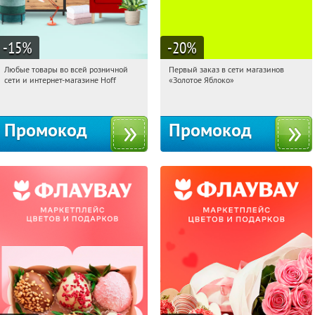
-15
%
-20
%
Любые товары во всей розничной
Первый заказ в сети магазинов
12:15:01
Получили:
83
12:15:01
Получи первым!
сети и интернет-магазине Hoff
«Золотое Яблоко»
Москва, 1-й Волоколамский проезд,
Россия
10с1
Промокод
Промокод