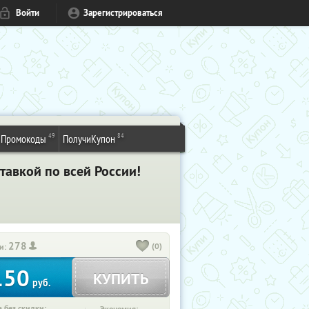
Войти
Зарегистрироваться
49
84
Промокоды
ПолучиКупон
авкой по всей России!
278
(0)
и:
150
КУПИТЬ
руб.
 без скидки: