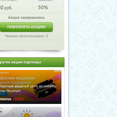
Экономия:
00
50%
руб.
Акция завершилась
ПОВТОРИТЬ АКЦИЮ
Человек проголосовало: 0
ругие акции партнера
сплатный вводный урок от онлайн-
олы Skysmart
сплатно
-100%