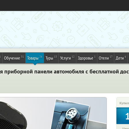
1
31
26
13
12
1
17
6
Обучение
Товары
Туры
Услуги
Здоровье
Отели
Дети
я приборной панели автомобиля с бесплатной дост
Купил
Цена