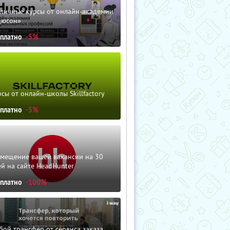
зличные курсы от онлайн-академии
дюсон»
сплатно
-5%
сы от онлайн-школы Skillfactory
сплатно
-5%
змещение вашей вакансии на 30
й на сайте HeadHunter
сплатно
-100%
ой трансфер от сервиса заказа