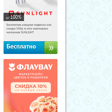
100
%
до
Бесплатная изящная подвеска или
12:15:01
Получили:
73
скидка 500р. в сети ювелирных
Россия
магазинов SUNLIGHT
Бесплатно