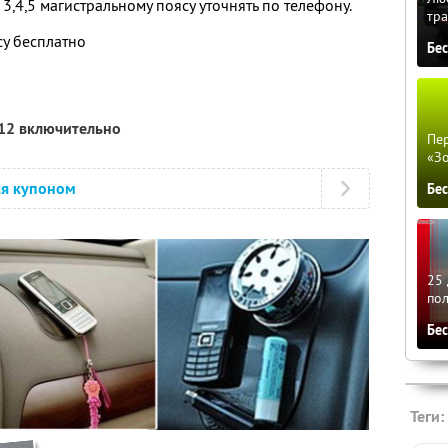
3,4,5 магистральному поясу уточнять по телефону.
тра
у бесплатно
Бе
012 включительно
Пер
«З
ся купоном
Бе
25 
по
Бе
Теги: