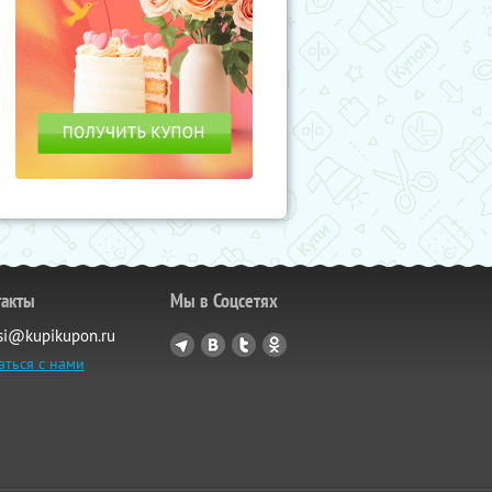
такты
Мы в Соцсетях
si@kupikupon.ru
аться с нами