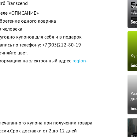
8гб Transcend
Ра
«Э
зделе «ОПИСАНИЕ»
обретение одного коврика
Бе
о человека
угодно купонов для себя и в подарок
апись по телефону: +7(905)212-80-19
чняйте цвет.
Кур
нформацию на электронный адрес
region-
Бе
Ра
дне
Бе
ечатанного купона при получении товара
ссии.Срок доставки от 2 до 12 дней
Люб