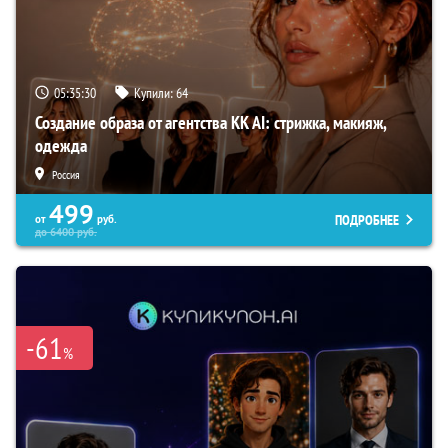
05:35:29
Купили:
64
Создание образа от агентства KK AI: стрижка, макияж,
одежда
Россия
499
ПОДРОБНЕЕ
от
руб.
до
6400
руб.
-61
%