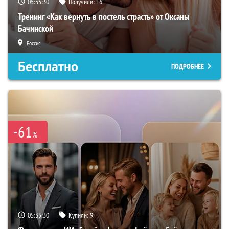
05:35:29
Получили:
16
Тренинг «Как вернуть в постель страсть» от Оксаны
Бачинской
Россия
Бесплатно
ПОДРОБНЕЕ
-61
%
05:35:29
Купили:
9