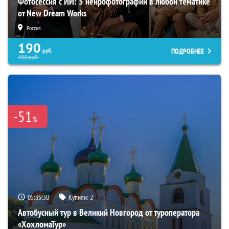
Фотосессия с ИИ: 5 нейрофотографий в любой тематике
от New Dream Works
Россия
190
ПОДРОБНЕЕ
руб.
490
руб.
-51
%
05:35:29
Купили:
2
Автобусный тур в Великий Новгород от туроператора
«ХохломаТур»