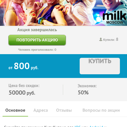
Акция завершилась
8
ПОВТОРИТЬ АКЦИЮ
Купили:
Человек проголосовало: 0
КУПИТЬ
800
от
руб.
Цена без скидки:
Экономия:
50000
50%
руб.
Основное
Адреса
Отзывы
Вопросы по акции