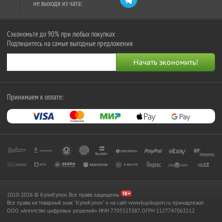
не выходя из чата:
Сэкономьте до 90% при любых покупках
Подпишитесь на самые выгодные предложения
Принимаем к оплате:
2010-2026 © КупиКупон. Все права защищены.
Все права на товарный знак "КупиКупон" и на сайт www.kupikupon.ru принадлежат
OOO «Агентство цифровых решений» ИНН 7705523387, ОГРН 1127747063212