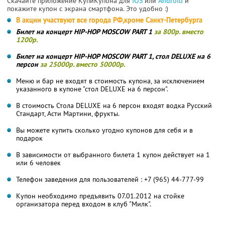
Скачайте приложение КупиКупона для
IOS
или
Android
и
покажите купон с экрана смартфона. Это удобно :)
В акции участвуют все города РФ,кроме Санкт-Петербурга
Билет на концерт HIP-HOP MOSCOW PART 1
за 800р. вместо
1200р.
Билет на концерт HIP-HOP MOSCOW PART 1, стол DELUXE на 6
персон
за 25000р. вместо 50000р.
Меню и бар не входят в стоимость купона, за исключением
указанного в купоне "стол DELUXE на 6 персон".
В стоимость Стола DELUXE на 6 персон входят водка Русский
Стандарт, Асти Мартини, фрукты.
Вы можете купить сколько угодно купонов для себя и в
подарок
В зависимости от выбранного билета 1 купон действует на 1
или 6 человек
Телефон заведения для пользователей : +7 (965) 44-777-99
Купон необходимо предъявить 07.01.2012 на стойке
организатора перед входом в клуб "Милк".