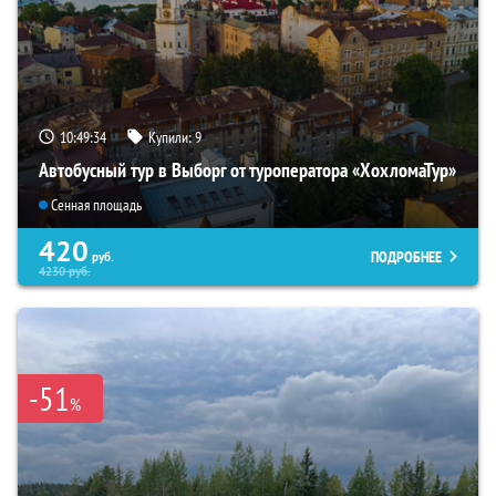
10:49:33
Купили:
9
Автобусный тур в Выборг от туроператора «ХохломаТур»
Сенная площадь
420
ПОДРОБНЕЕ
руб.
4230
руб.
-51
%