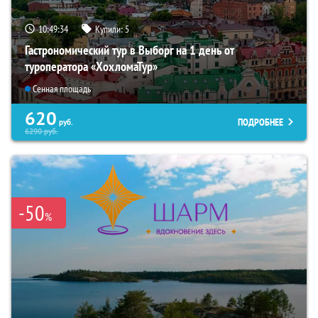
10:49:33
Купили:
5
Гастрономический тур в Выборг на 1 день от
туроператора «ХохломаТур»
Сенная площадь
620
ПОДРОБНЕЕ
руб.
6290
руб.
-50
%