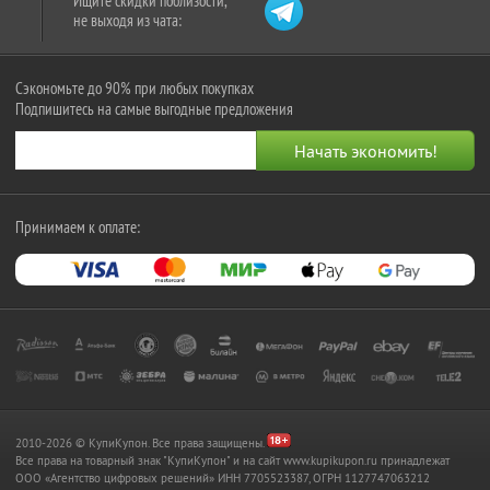
Ищите скидки поблизости,
не выходя из чата:
Сэкономьте до 90% при любых покупках
Подпишитесь на самые выгодные предложения
Принимаем к оплате:
2010-2026 © КупиКупон. Все права защищены.
Все права на товарный знак "КупиКупон" и на сайт www.kupikupon.ru принадлежат
OOO «Агентство цифровых решений» ИНН 7705523387, ОГРН 1127747063212