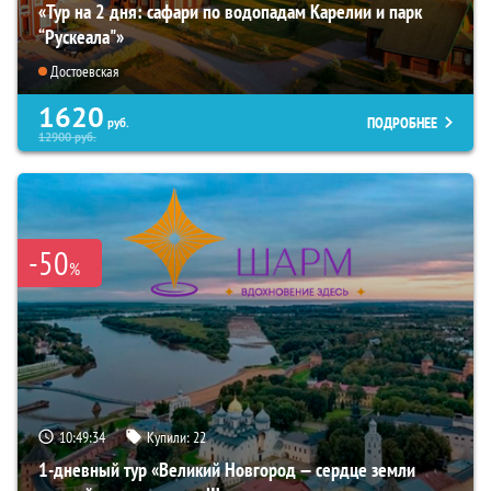
«Тур на 2 дня: сафари по водопадам Карелии и парк
“Рускеала"»
Достоевская
1620
ПОДРОБНЕЕ
руб.
12900
руб.
-50
%
10:49:33
Купили:
22
1-дневный тур «Великий Новгород — сердце земли