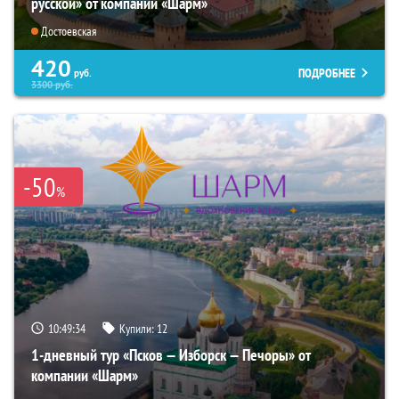
русской» от компании «Шарм»
Достоевская
420
ПОДРОБНЕЕ
руб.
3300
руб.
-50
%
10:49:33
Купили:
12
1-дневный тур «Псков — Изборск — Печоры» от
компании «Шарм»