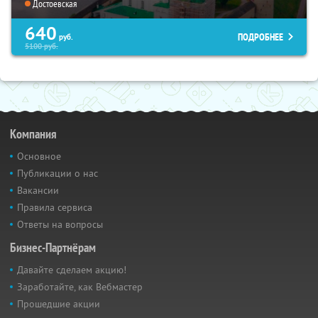
Достоевская
640
ПОДРОБНЕЕ
руб.
5100
руб.
Компания
Основное
Публикации о нас
Вакансии
Правила сервиса
Ответы на вопросы
Бизнес-Партнёрам
Давайте сделаем акцию!
Заработайте, как Вебмастер
Прошедшие акции