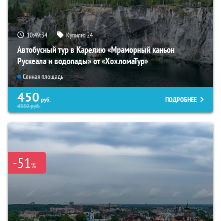
10:49:33
Купили:
24
Автобусный тур в Карелию «Мраморный каньон
Рускеала и водопады» от «ХохломаТур»
Сенная площадь
450
ПОДРОБНЕЕ
руб.
4550
руб.
-51
%