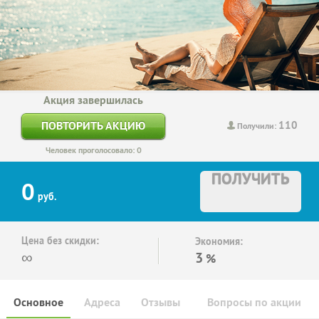
Акция завершилась
110
ПОВТОРИТЬ АКЦИЮ
Получили:
Человек проголосовало: 0
ПОЛУЧИТЬ
0
руб.
Цена без скидки:
Экономия:
∞
3
%
Основное
Адреса
Отзывы
Вопросы по акции