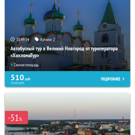
10:49:33
Купили:
2
Автобусный тур в Великий Новгород от туроператора
«ХохломаТур»
Сенная площадь
510
ПОДРОБНЕЕ
руб.
5190
руб.
-51
%