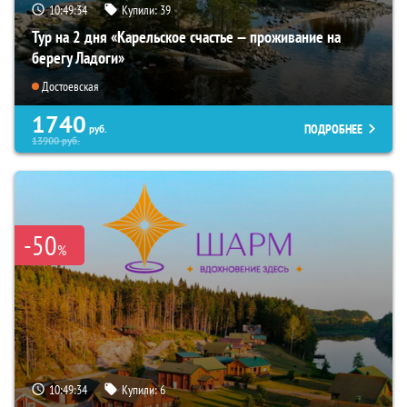
10:49:33
Купили:
39
Тур на 2 дня «Карельское счастье — проживание на
берегу Ладоги»
Достоевская
1740
ПОДРОБНЕЕ
руб.
13900
руб.
-50
%
10:49:33
Купили:
6