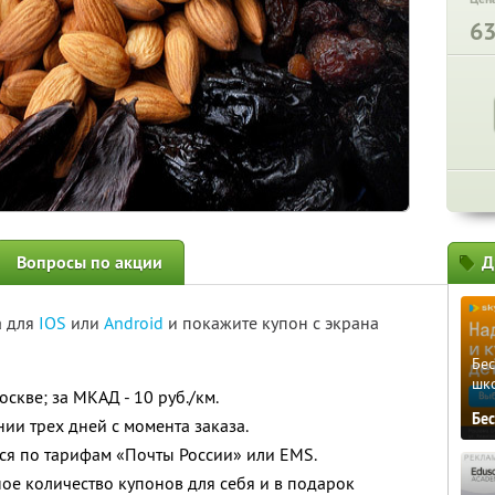
6
Вопросы по акции
Д
а для
IOS
или
Android
и покажите купон с экрана
Бе
шк
оскве; за МКАД - 10 руб./км.
Бе
нии трех дней с момента заказа.
ся по тарифам «Почты России» или EMS.
ое количество купонов для себя и в подарок