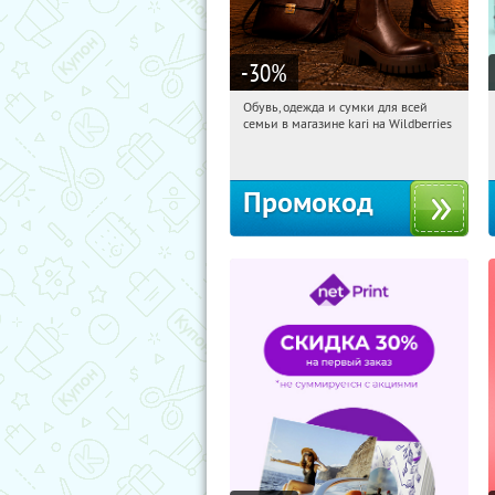
-30
%
Обувь, одежда и сумки для всей
19:59:12
Получили:
30
семьи в магазине kari на Wildberries
Россия
Промокод