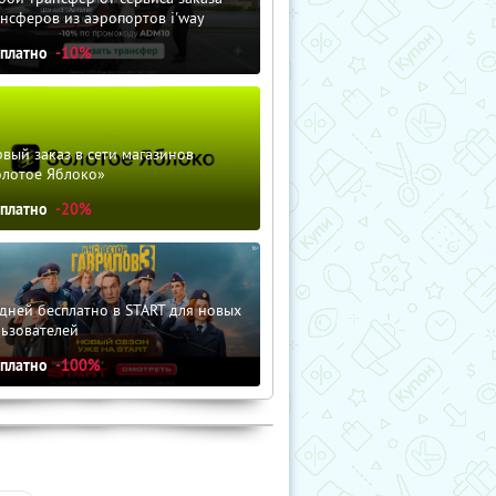
нсферов из аэропортов i'way
сплатно
-10%
вый заказ в сети магазинов
олотое Яблоко»
сплатно
-20%
дней бесплатно в START для новых
льзователей
сплатно
-100%