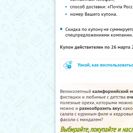
способ доставки: «Почта Рос
номер Вашего купона.
Скидка по купону не суммирует
спецпредложениями компании.
Купон действителен по 26 марта
Узнай, как воспользовать
Великолепный
калифорнийский м
фисташки и любимые с детства
оч
полезные орехи, которыми можн
можно и
разнообразить вкус
каког
салата с куриным филе и кедровы
фасоли с миндалем?
Выбирайте, покупайте и нас