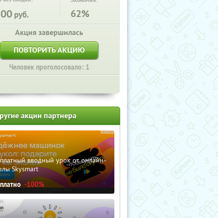
Экономия:
300
62%
руб.
Акция завершилась
ПОВТОРИТЬ АКЦИЮ
Человек проголосовало: 1
ругие акции партнера
сплатный вводный урок от онлайн-
олы Skysmart
сплатно
-100%