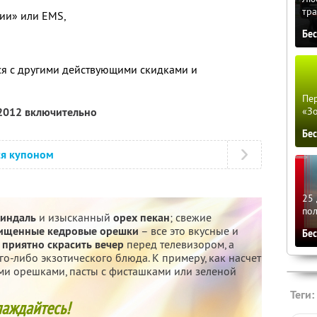
тра
сии» или EMS,
Бе
ся с другими действующими скидками и
Пер
 2012 включительно
«З
Бе
ся купоном
25 
по
индаль
и изысканный
орех пекан
; свежие
ищенные кедровые орешки
– все это вкусные и
Бе
о
приятно скрасить вечер
перед телевизором, а
о-либо экзотического блюда. К примеру, как насчет
ми орешками, пасты с фисташками или зеленой
Теги:
лаждайтесь!