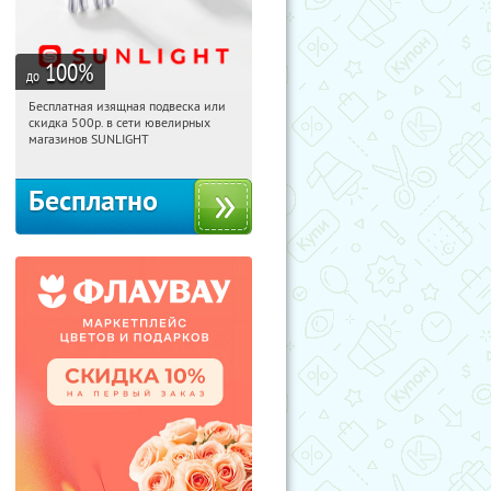
100
%
до
Бесплатная изящная подвеска или
19:59:12
Получили:
73
скидка 500р. в сети ювелирных
Россия
магазинов SUNLIGHT
Бесплатно