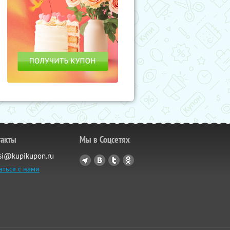
такты
Мы в Соцсетях
si@kupikupon.ru
аться с нами