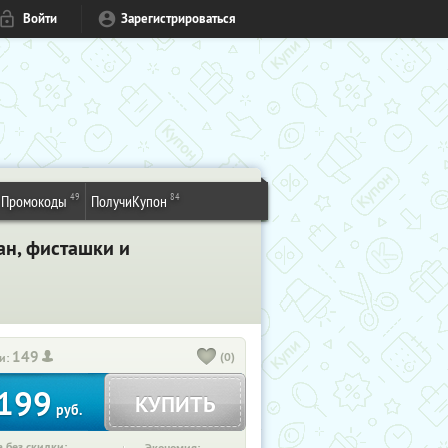
Войти
Зарегистрироваться
49
84
Промокоды
ПолучиКупон
н, фисташки и
149
(0)
и:
199
КУПИТЬ
руб.
 без скидки: