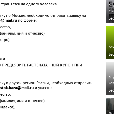
страняется на одного человека
Ра
«Э
вку по Москве, необходимо отправить заявку на
Бе
a@mail.ru
по форме:
ество,
амилия, имя и отчество)
етро),
Кур
Бе
вки
 ПРЕДЪЯВИТЬ РАСПЕЧАТАННЫЙ КУПОН ПРИ
Ра
дне
вку в другой регион России, необходимо отправить
stok.baza@mail.ru
и указать:
Бе
ество,
амилия, имя и отчество)
индекса),
Люб