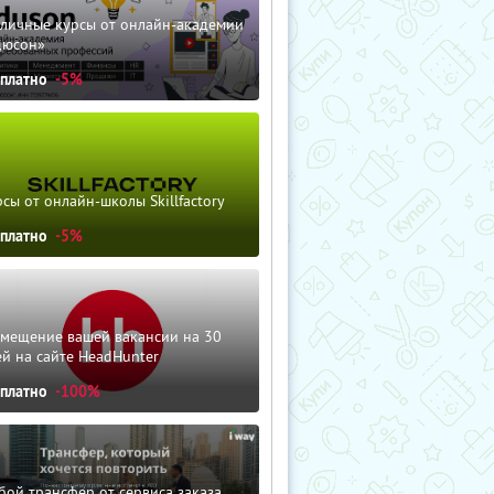
зличные курсы от онлайн-академии
дюсон»
сплатно
-5%
сы от онлайн-школы Skillfactory
сплатно
-5%
змещение вашей вакансии на 30
й на сайте HeadHunter
сплатно
-100%
ой трансфер от сервиса заказа