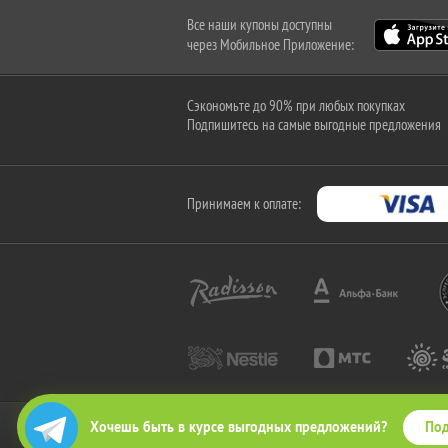
Все наши купоны доступны
через Мобильное Приложение:
Сэкономьте до 90% при любых покупках
Подпишитесь на самые выгодные предложения
Принимаем к оплате:
Под
Хочешь быть в курсе выгодных предложений?
2010-2026 © КупиКупон. Все права защищены.