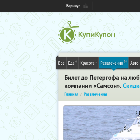
Барнаул
6
1
24
Все
Еда
Красота
Развлечения
Авто
Билет до Петергофа на лю
компании «Самсон».
Скидк
Главная
Развлечения