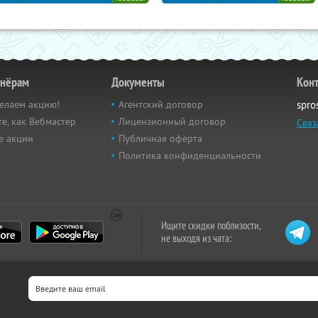
тнёрам
Документы
Кон
елаем акцию!
Агентский договор
spro
е, как Вебмастер
Лицензионный договор
Связ
е акции
Публичная оферта
Политика конфиденциальности
Ищите скидки поблизости,
не выходя из чата: