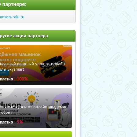
 партнере:
amson-reki.ru
ругие акции партнера
сплатный вводный урок от онлайн-
олы Skysmart
сплатно
-100%
зличные курсы от онлайн-академии
дюсон»
сплатно
-5%