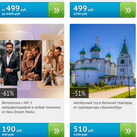
499
499
от
руб.
руб.
до
6400
руб.
1290
руб.
-61
%
-51
%
Фотосессия с ИИ: 5
Автобусный тур в Великий Новгород
22:52:46
Купили:
9
22:52:46
Купили:
2
нейрофотографий в любой тематике
от туроператора «ХохломаТур»
Сенная площадь
Россия
от New Dream Works
190
510
руб.
руб.
490
руб.
5190
руб.