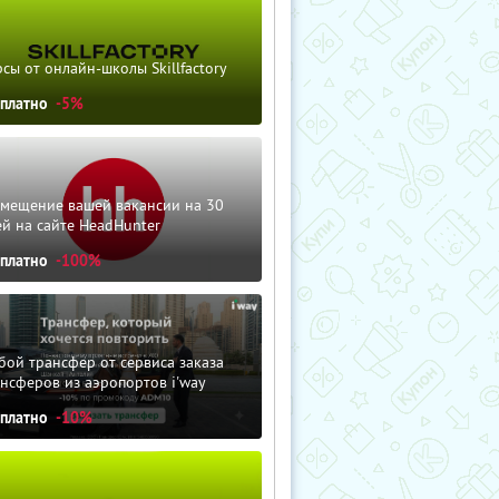
сы от онлайн-школы Skillfactory
сплатно
-5%
змещение вашей вакансии на 30
й на сайте HeadHunter
сплатно
-100%
ой трансфер от сервиса заказа
нсферов из аэропортов i'way
сплатно
-10%