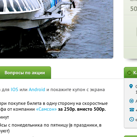
5
Вопросы по акции
К
а для
IOS
или
Android
и покажите купон с экрана
ри покупке билета в одну сторону на скоростные
офа от компании
«Самсон»
за 250р. вместо 500р.
инут
сы с понедельника по пятницу (в праздники, в
вуют)