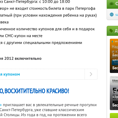
 Санкт-Петербурга: с 10:00 до 18:00
О
еор» не входит стоимость билета в парк Петергофа
s
платный (при условии нахождения ребенка на руках)
овека
ченное количество купонов для себя и в подарок
Д
ли СМС-купон на месте
тся с другими специальными предложениями
Бе
ря 2012 включительно
шк
Бе
ся купоном
О, ВОСХИТИТЕЛЬНО КРАСИВО!
Ра
«Э
»
приглашает вас в увлекательные речные прогулки
Бе
Санкт-Петербурга, уже ставшие классическим
й Столицы. Из года в год, на протяжении всего