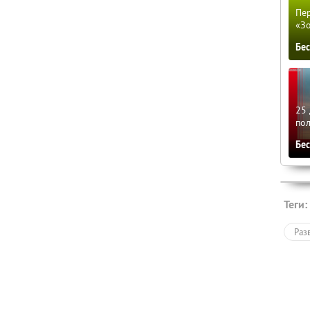
Пер
«З
Бе
25 
по
Бе
Теги:
Раз