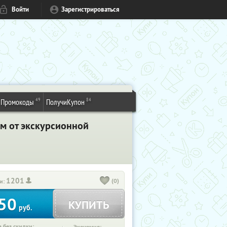
Войти
Зарегистрироваться
49
84
Промокоды
ПолучиКупон
ям от экскурсионной
1201
(0)
и:
50
КУПИТЬ
руб.
 без скидки: