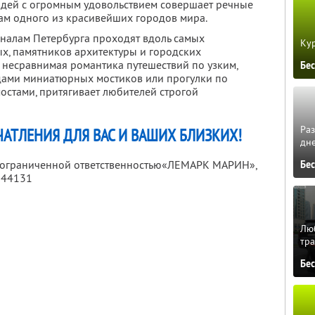
юдей с огромным удовольствием совершает речные
ам одного из красивейших городов мира.
налам Петербурга проходят вдоль самых
Кур
х, памятников архитектуры и городских
 несравнимая романтика путешествий по узким,
Бе
одами миниатюрных мостиков или прогулки по
стами, притягивает любителей строгой
Ра
АТЛЕНИЯ ДЛЯ ВАС И ВАШИХ БЛИЗКИХ!
дне
с ограниченной ответственностью«ЛЕМАРК МАРИН»,
Бе
044131
Люб
тра
Бе