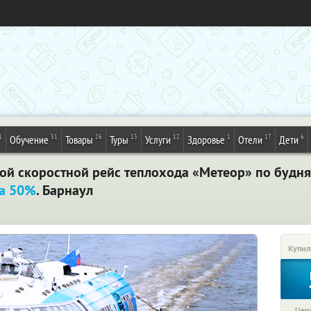
1
31
26
13
12
1
17
6
Обучение
Товары
Туры
Услуги
Здоровье
Отели
Дети
бой скоростной рейс теплохода «Метеор» по будн
а 50%
. Барнаул
Купил
Цена