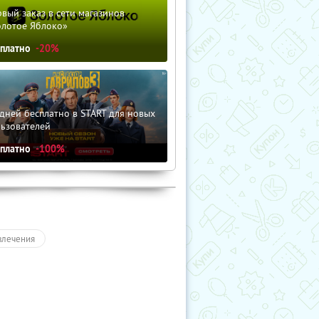
вый заказ в сети магазинов
олотое Яблоко»
сплатно
-20%
дней бесплатно в START для новых
льзователей
сплатно
-100%
влечения