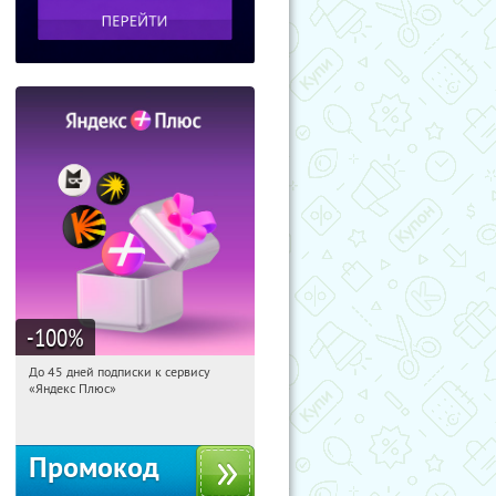
-100
%
До 45 дней подписки к сервису
22:52:46
Получили:
19
«Яндекс Плюс»
Россия
Промокод