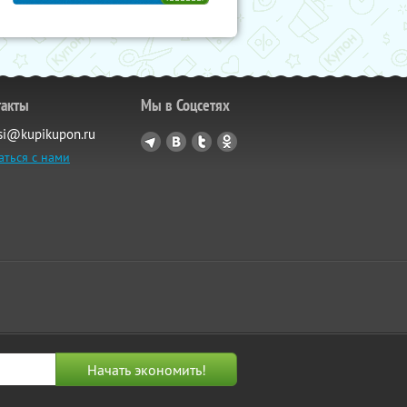
такты
Мы в Соцсетях
si@kupikupon.ru
аться с нами