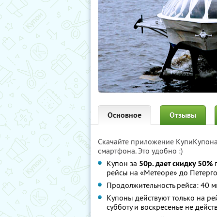
Основное
Отзывы
Скачайте приложение КупиКупон
смартфона. Это удобно :)
Купон за
50р. дает скидку 50%
п
рейсы на «Метеоре» до Петерг
Продолжительность рейса: 40 м
Купоны действуют только на рей
субботу и воскресенье не дейст