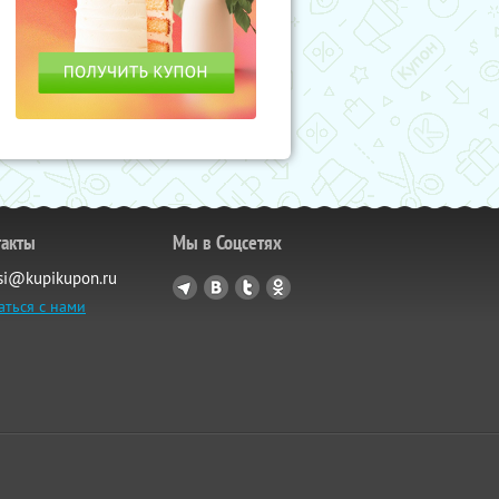
такты
Мы в Соцсетях
si@kupikupon.ru
аться с нами