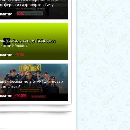
нсферов из аэропортов i'way
сплатно
-10%
вый заказ в сети магазинов
олотое Яблоко»
сплатно
-20%
дней бесплатно в START для новых
льзователей
сплатно
-100%