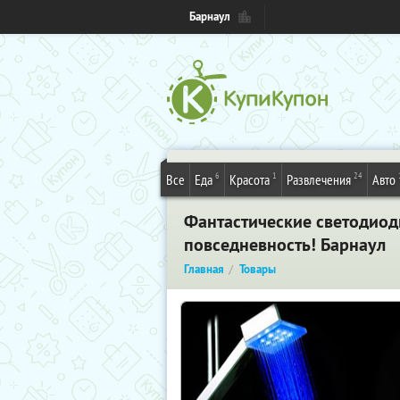
Барнаул
6
1
24
Все
Еда
Красота
Развлечения
Авто
Фантастические светодиодн
повседневность! Барнаул
Главная
Товары