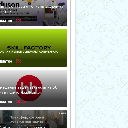
зличные курсы от онлайн-академии
дюсон»
сплатно
-5%
сы от онлайн-школы Skillfactory
сплатно
-5%
змещение вашей вакансии на 30
й на сайте HeadHunter
сплатно
-100%
ой трансфер от сервиса заказа