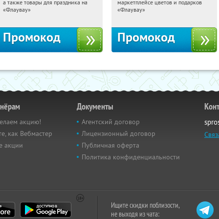
а также товары для праздника на
маркетплейсе цветов и подарков
Россия
Россия
«Флаувау»
«Флаувау»
Промокод
Промокод
тнёрам
Документы
Кон
елаем акцию!
Агентский договор
spro
е, как Вебмастер
Лицензионный договор
Связ
е акции
Публичная оферта
Политика конфиденциальности
Ищите скидки поблизости,
не выходя из чата: