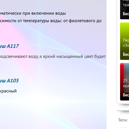
тра
оматически при включении воды
Бе
исимости от температуры воды: от фиолетового до
Пер
душ А117
«З
Бе
одсвечивают воду, а яркий насыщенный цвет будет
душ А105
25 
по
 красный
Бе
Теги: