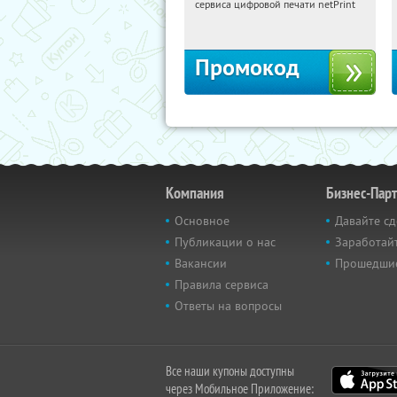
сервиса цифровой печати netPrint
Россия
Промокод
Компания
Бизнес-Пар
Основное
Давайте сд
Публикации о нас
Заработайт
Вакансии
Прошедши
Правила сервиса
Ответы на вопросы
Все наши купоны доступны
через Мобильное Приложение: