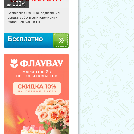
100
%
до
Бесплатная изящная подвеска или
18:12:32
Получили:
73
скидка 500р. в сети ювелирных
Россия
магазинов SUNLIGHT
Бесплатно