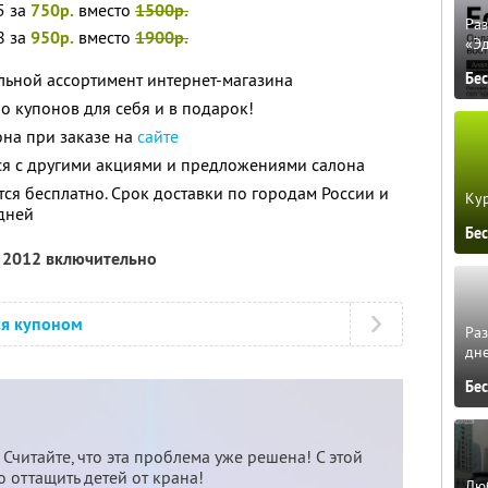
5 за
750р.
вместо
1500р.
Ра
8 за
950р.
вместо
1900р.
«Э
альной ассортимент интернет-магазина
Бе
о купонов для себя и в подарок!
она при заказе на
сайте
ся с другими акциями и предложениями салона
ся бесплатно. Срок доставки по городам России и
Кур
дней
Бе
я 2012 включительно
ся купоном
Ра
дне
Бе
Считайте, что эта проблема уже решена! С этой
 оттащить детей от крана!
Люб