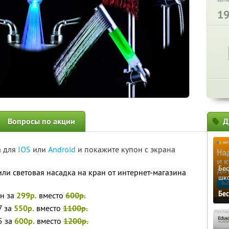
1
Вопросы по акции
Д
а для
IOS
или
Android
и покажите купон с экрана
Бе
ли световая насадка на кран от интернет-магазина
шк
Бе
ан за
299р.
вместо
600р.
7 за
550р.
вместо
1100р.
5 за
600р.
вместо
1200р.