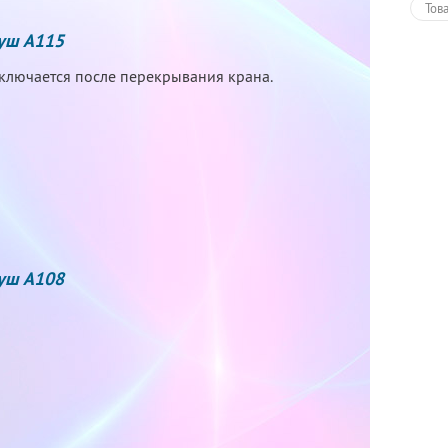
Тов
душ А115
ыключается после перекрывания крана.
душ А108