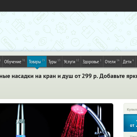
1
31
25
13
12
1
16
6
Обучение
Товары
Туры
Услуги
Здоровье
Отели
Дети
ые насадки на кран и душ от 299 р. Добавьте ярк
Купил
от
Цена