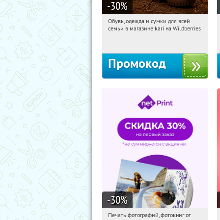
-30
%
Обувь, одежда и сумки для всей
18:12:32
Получи первым!
семьи в магазине kari на Wildberries
Россия
Промокод
-30
%
Печать фотографий, фотокниг от
18:12:32
Получили:
4