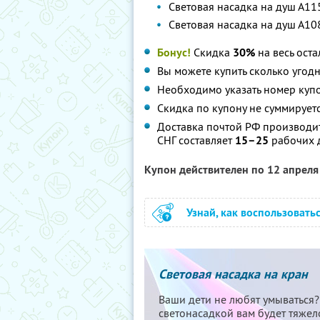
Световая насадка на душ А11
Световая насадка на душ А10
Бонус!
Скидка
30%
на весь ост
Вы можете купить сколько угодн
Необходимо указать номер куп
Скидка по купону не суммирует
Доставка почтой РФ производит
СНГ составляет
15–25
рабочих 
Купон действителен по 12 апрел
Узнай, как воспользовать
Световая насадка на кран
Ваши дети не любят умываться? 
светонасадкой вам будет тяжело