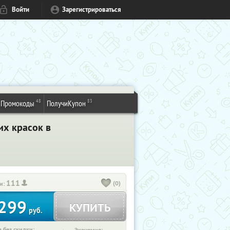
Войти
Зарегистрироваться
48
83
Промокоды
ПолучиКупон
их красок в
111
(0)
и:
299
КУПИТЬ
руб.
 без скидки: