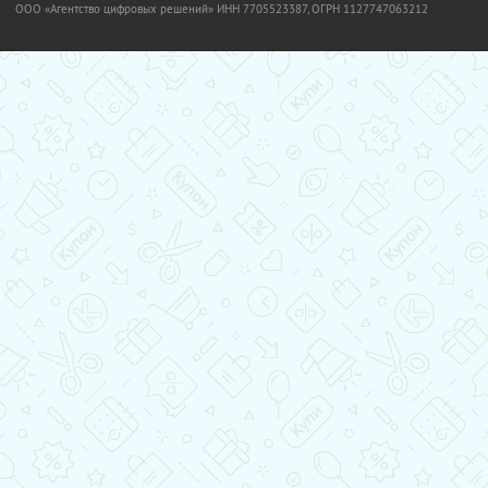
OOO «Агентство цифровых решений» ИНН 7705523387, ОГРН 1127747063212