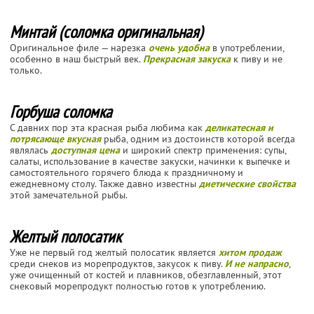
Минтай (соломка оригинальная)
Оригинальное филе — нарезка
очень удобна
в употреблении,
особенно в наш быстрый век.
Прекрасная закуска
к пиву и не
только.
Горбуша соломка
С давних пор эта красная рыба любима как
деликатесная и
потрясающе вкусная
рыба, одним из достоинств которой всегда
являлась
доступная цена
и широкий спектр применения: супы,
салаты, использование в качестве закуски, начинки к выпечке и
самостоятельного горячего блюда к праздничному и
ежедневному столу. Также давно известны
диетические свойства
этой замечательной рыбы.
Желтый полосатик
Уже не первый год желтый полосатик является
хитом продаж
среди снеков из морепродуктов, закусок к пиву.
И не напрасно
,
уже очищенный от костей и плавников, обезглавленный, этот
снековый морепродукт полностью готов к употреблению.