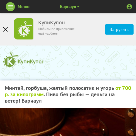
Меню
Барнаул
КупиКупон
Мобильное приложение
Загрузить
ещё удобнее
Минтай, горбуша, желтый полосатик и угорь
от 700
р. за килограмм
. Пиво без рыбы — деньги на
ветер! Барнаул