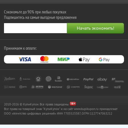
Сэкономьте до 90% при любых покупках
Подпишитесь на самые выгодные предложения
Принимаем к оплате:
2010-2026 © КупиКупон. Все права защищены.
Все права на товарный знак "КупиКупон" и на сайт www.kupikupon.ru принадлежат
OOO «Агентство цифровых решений» ИНН 7705523387, ОГРН 1127747063212