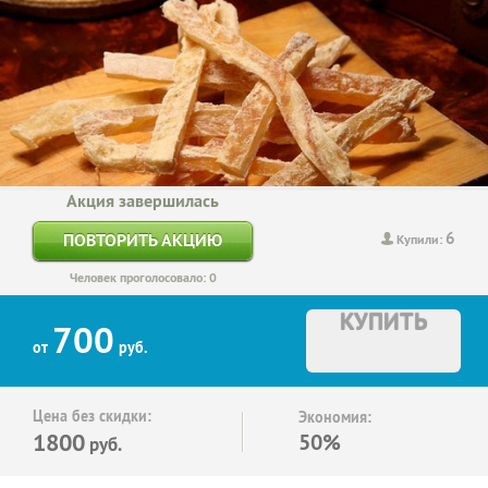
Акция завершилась
6
ПОВТОРИТЬ АКЦИЮ
Купили:
Человек проголосовало: 0
КУПИТЬ
700
от
руб.
Цена без скидки:
Экономия:
1800
50%
руб.