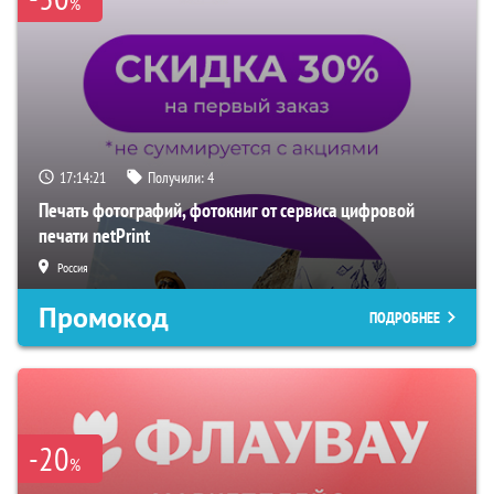
%
17:14:20
Получили:
4
Печать фотографий, фотокниг от сервиса цифровой
печати netPrint
Россия
Промокод
ПОДРОБНЕЕ
-20
%