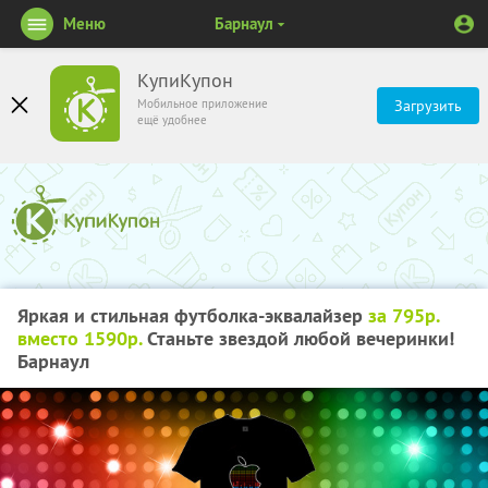
Меню
Барнаул
КупиКупон
Мобильное приложение
Загрузить
ещё удобнее
Яркая и стильная футболка-эквалайзер
за 795р.
вместо 1590р.
Станьте звездой любой вечеринки!
Барнаул