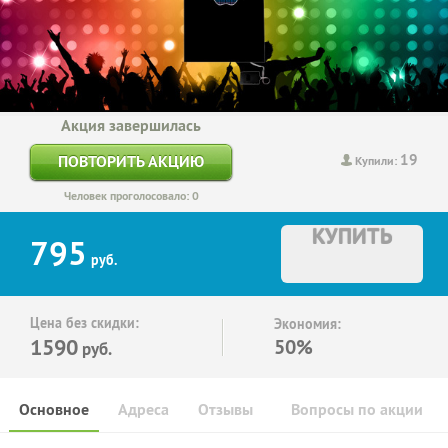
Акция завершилась
19
ПОВТОРИТЬ АКЦИЮ
Купили:
Человек проголосовало: 0
КУПИТЬ
795
руб.
Цена без скидки:
Экономия:
1590
50%
руб.
Основное
Адреса
Отзывы
Вопросы по акции