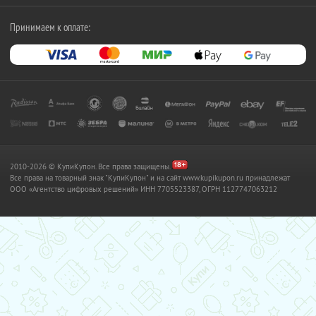
Принимаем к оплате:
2010-2026 © КупиКупон. Все права защищены.
Все права на товарный знак "КупиКупон" и на сайт www.kupikupon.ru принадлежат
OOO «Агентство цифровых решений» ИНН 7705523387, ОГРН 1127747063212