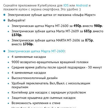
Скачайте приложение КупиКупона для
IOS
или
Android
и
покажите купон с экрана смартфона. Это удобно :)
Электрические зубные щетки от магазина «Альфа-Маркт»
Выбирайте!
Электрическая щетка Марта MT-2600 за
490р.
вместо
980р.
Электрическая зубная щетка Marta MT-2609 за
685р.
вместо
1370р.
Электрическая зубная щетка MARTA MT-2606 за
875р.
вместо
1750р.
Электрическая щетка Марта MT-2600
:
4 заменяемые насадки
9000 возвратно-вращательных вращений головки
Среднее время работы после одной подзарядки - 30 минут
4 заменяемые насадки
Высокотехнологичный дизайн
Удобный переключатель Вкл./Выкл. с нескользящим
покрытием
Контейнер для насадок с зарядным устройством
Защитная крышечка для съемных насадок
Возможность крепления к стене