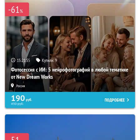
-61
%
15:21:54
Купили:
9
Фотосессия с ИИ: 5 нейрофотографий в любой тематике
от New Dream Works
Россия
190
ПОДРОБНЕЕ
руб.
490
руб.
-51