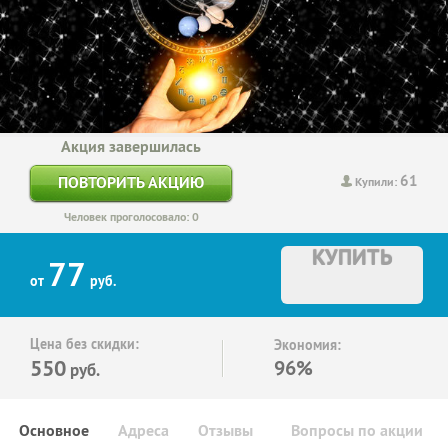
Акция завершилась
61
ПОВТОРИТЬ АКЦИЮ
Купили:
Человек проголосовало: 0
КУПИТЬ
77
от
руб.
Цена без скидки:
Экономия:
550
96%
руб.
Основное
Адреса
Отзывы
Вопросы по акции