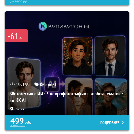
до
6400
руб.
-61
%
15:21:54
Купили:
81
Фотосессия с ИИ: 3 нейрофотографии в любой тематике
от KK AI
Россия
499
ПОДРОБНЕЕ
руб.
1290
руб.