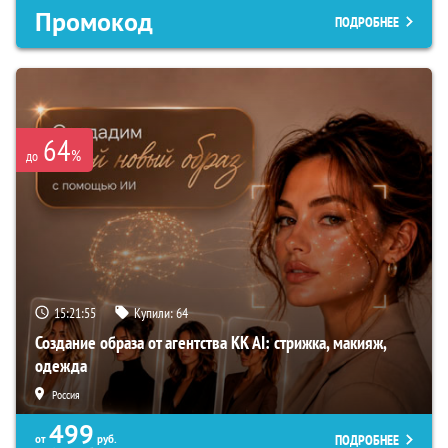
Промокод
ПОДРОБНЕЕ
64
%
до
15:21:54
Купили:
64
Создание образа от агентства KK AI: стрижка, макияж,
одежда
Россия
499
ПОДРОБНЕЕ
от
руб.