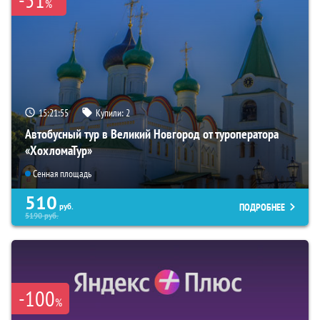
%
15:21:54
Купили:
2
Автобусный тур в Великий Новгород от туроператора
«ХохломаТур»
Сенная площадь
510
ПОДРОБНЕЕ
руб.
5190
руб.
-100
%