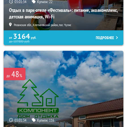
03:01:33
Купили:
22
Отдых в парк-отеле «Фестиваль»: питание, аквакомплекс,
детская анимация, Wi-Fi
Рязанская обл., Клепиковский район, пос. Чулис
3164
ПОДРОБНЕЕ
от
руб.
до
107880
руб.
48
%
до
03:01:33
Купили:
116