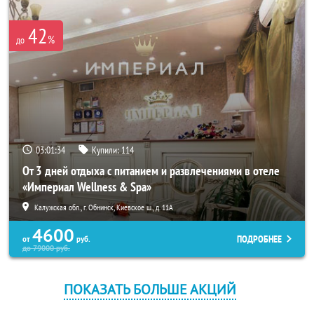
42
%
до
03:01:33
Купили:
114
От 3 дней отдыха с питанием и развлечениями в отеле
«Империал Wellness & Spa»
Калужская обл., г. Обнинск, Киевское ш., д. 11А
4600
ПОДРОБНЕЕ
от
руб.
до
79000
руб.
ПОКАЗАТЬ БОЛЬШЕ АКЦИЙ