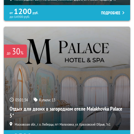
1200
ПОДРОБНЕЕ
от
руб.
до
14900
руб.
30
%
до
03:01:33
Купили:
13
Отдых для двоих в загородном отеле Malakhovka Palace
5*
Московская обл., г. о. Люберцы, пгт Малаховка, ул. Красковский Обрыв, 7к1