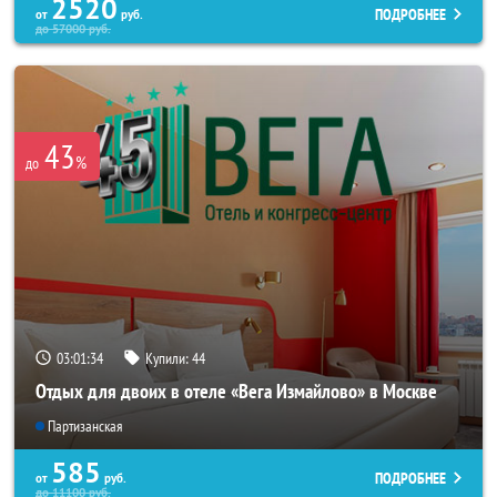
2520
ПОДРОБНЕЕ
от
руб.
до
57000
руб.
43
%
до
03:01:33
Купили:
44
Отдых для двоих в отеле «Вега Измайлово» в Москве
Партизанская
585
ПОДРОБНЕЕ
от
руб.
до
11100
руб.