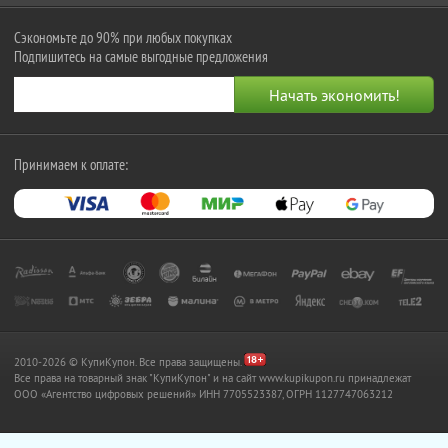
Сэкономьте до 90% при любых покупках
Подпишитесь на самые выгодные предложения
Принимаем к оплате:
2010-2026 © КупиКупон. Все права защищены.
Все права на товарный знак "КупиКупон" и на сайт www.kupikupon.ru принадлежат
OOO «Агентство цифровых решений» ИНН 7705523387, ОГРН 1127747063212