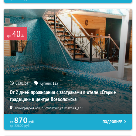
40
%
до
03:01:33
Купили:
123
От 2 дней проживания с завтраками в отеле «Старые
традиции» в центре Всеволожска
Ленинградская обл., г. Всеволожск, ул. Взлетная, д. 10
870
ПОДРОБНЕЕ
от
руб.
до
22800
руб.