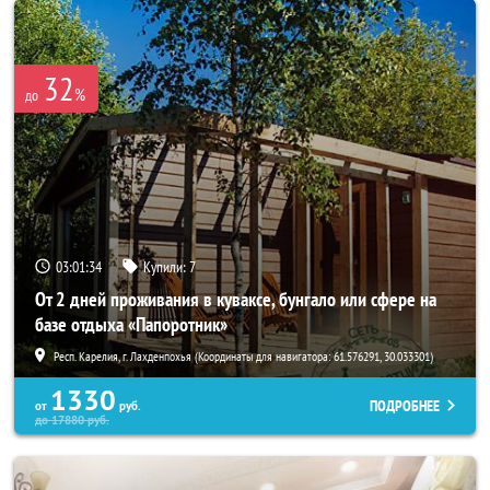
32
%
до
03:01:33
Купили:
7
От 2 дней проживания в куваксе, бунгало или сфере на
базе отдыха «Папоротник»
Респ. Карелия, г. Лахденпохья (Координаты для навигатора: 61.576291, 30.033301)
1330
ПОДРОБНЕЕ
от
руб.
до
17880
руб.