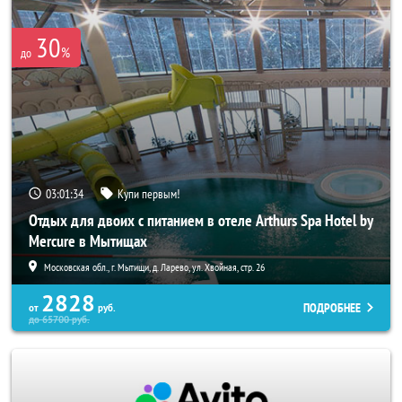
30
%
до
03:01:33
Купи первым!
Отдых для двоих с питанием в отеле Arthurs Spa Hotel by
Mercure в Мытищах
Московская обл., г. Мытищи, д. Ларево, ул. Хвойная, стр. 26
2828
ПОДРОБНЕЕ
от
руб.
до
65700
руб.