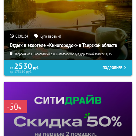
03:01:33
Купи первым!
Отдых в экоотеле «Киногородок» в Тверской области
Тверская обл., Бологовский р-н, Выползовское с/п, дер. Михайловское, д. 15
2530
ПОДРОБНЕЕ
от
руб.
до
173110
руб.
-50
%