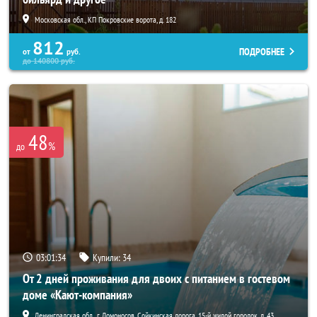
Московская обл., КП Покровские ворота, д. 182
812
ПОДРОБНЕЕ
от
руб.
до
140800
руб.
48
%
до
03:01:33
Купили:
34
От 2 дней проживания для двоих с питанием в гостевом
доме «Кают-компания»
Ленинградская обл., г. Ломоносов, Сойкинская дорога, 15-й жилой городок, д. 43