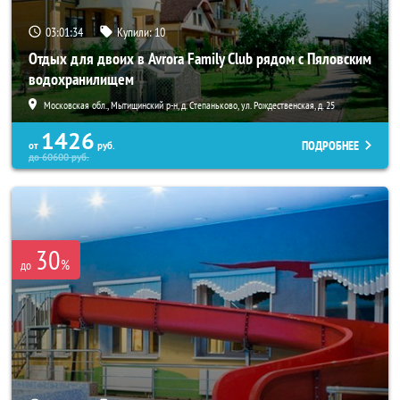
03:01:33
Купили:
10
Отдых для двоих в Avrora Family Club рядом с Пяловским
водохранилищем
Московская обл., Мытищинский р-н, д. Степаньково, ул. Рождественская, д. 25
1426
ПОДРОБНЕЕ
от
руб.
до
60600
руб.
30
%
до