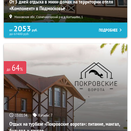
От 3 дней отдыха в мини-домах на территории отеля
«Компонент» в Подмосковье
Московская обл., Солнечногорский р-н, д. Колтышево, 1
2053
ПОДРОБНЕЕ
от
руб.
до
67400
руб.
64
%
до
03:01:33
Купили:
7
Отдых на турбазе «Покровские ворота»: питание, мангал,
бильярд и другое