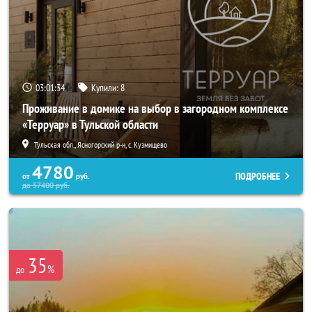
03:01:33
Купили:
8
Проживание в домике на выбор в загородном комплексе
«Терруар» в Тульской области
Тульская обл., Ясногорский р-н, с. Кузмищево
4780
ПОДРОБНЕЕ
от
руб.
до
57400
руб.
35
%
до