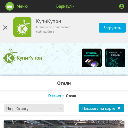
Меню
Барнаул
КупиКупон
Мобильное приложение
Загрузить
ещё удобнее
Отели
Главная
Отели
Показать на карте
По рейтингу