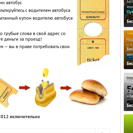
Бро
ин автобус
ино
ьтируйтесь с водителем автобуса
Пу
атанный купон водителю автобуса
Бе
 грубые слова в свой адрес со
е деньги за проезд!
ём — вы в праве потребовать свои
Бе
шк
Бе
Ра
«Э
Бе
 2012 включительно