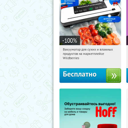
-100
%
Вакууматор для сухих и влажных
07:48:43
Получили:
191
продуктов на маркетплейсе
Россия
Wildberries
Бесплатно