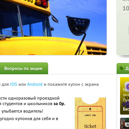
1
Вопросы по акции
Д
а для
IOS
или
Android
и покажите купон с экрана
Бро
пол
ести одноразовый проездной
Пу
я студентов и школьников
за 0р.
Бе
 улыбается водитель!
угодно купонов для себя и в