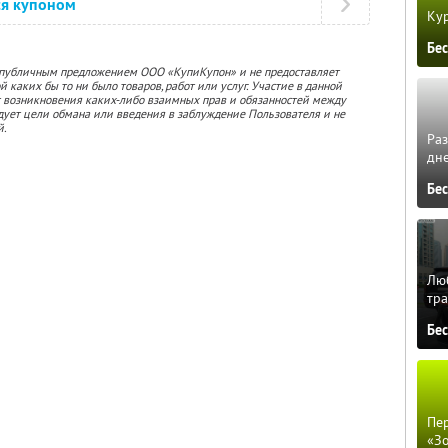
ся купоном
Кур
Бе
 публичным предложением ООО «КупиКупон» и не предоставляет
 каких бы то ни было товаров, работ или услуг. Участие в данной
 возникновения каких-либо взаимных прав и обязанностей между
дует цели обмана или введения в заблуждение Пользователя и не
й.
Ра
дне
Бе
Люб
тра
Бе
Пер
«З