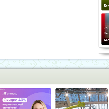
Бе
25 
по
Бе