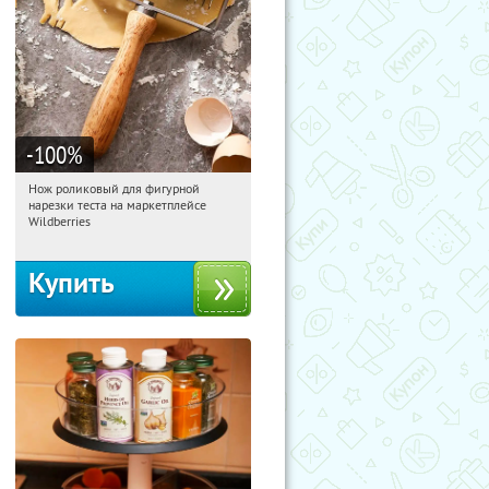
-100
%
Нож роликовый для фигурной
07:48:43
Получили:
266
нарезки теста на маркетплейсе
Россия
Wildberries
Купить