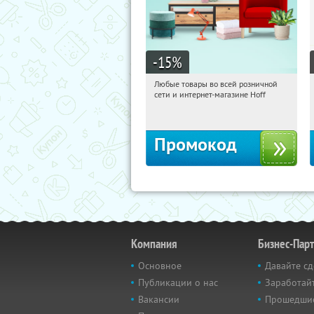
-15
%
Любые товары во всей розничной
07:48:43
Получили:
83
сети и интернет-магазине Hoff
Москва, 1-й Волоколамский проезд,
10с1
Промокод
Компания
Бизнес-Пар
Основное
Давайте сд
Публикации о нас
Заработайт
Вакансии
Прошедши