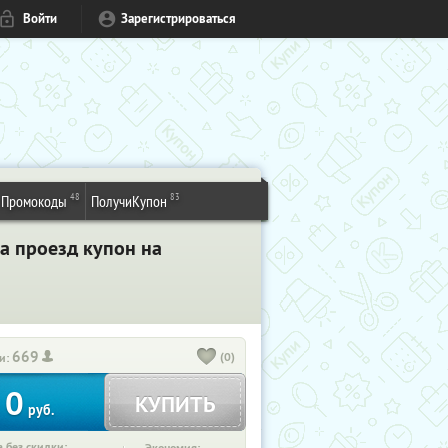
Войти
Зарегистрироваться
48
83
Промокоды
ПолучиКупон
а проезд купон на
669
(0)
и:
0
КУПИТЬ
руб.
 без скидки: