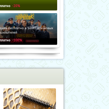
сплатно
-20%
дней бесплатно в START для новых
льзователей
сплатно
-100%