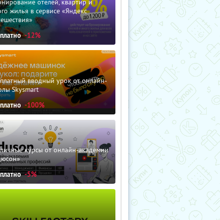
нирование отелей, квартир и
го жилья в сервисе «Яндекс
тешествия»
сплатно
-12%
сплатный вводный урок от онлайн-
олы Skysmart
сплатно
-100%
зличные курсы от онлайн-академии
дюсон»
сплатно
-5%