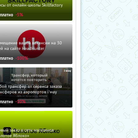
сы от онлайн-школы Skillfactory
сплатно
-5%
змещение вашей вакансии на 30
й на сайте HeadHunter
сплатно
-100%
ой трансфер от сервиса заказа
нсферов из аэропортов i'way
сплатно
-10%
вый заказ в сети магазинов
олотое Яблоко»