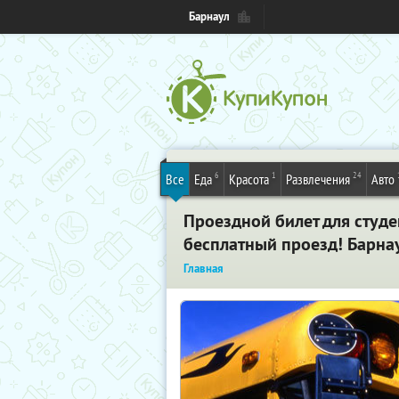
Барнаул
6
1
24
Все
Еда
Красота
Развлечения
Авто
Проездной билет для студе
бесплатный проезд! Барна
Главная