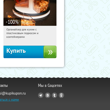
-100
%
Органайзер для кухни с
07:48:43
Получили:
312
пластиковым подносом и
Россия
контейнерами
Купить
такты
Мы в Соцсетях
si@kupikupon.ru
аться с нами