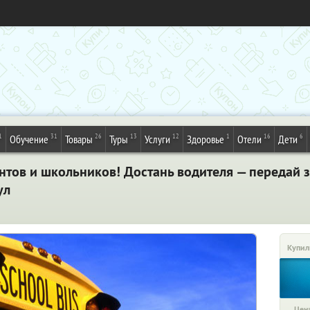
1
31
26
13
12
1
16
6
Обучение
Товары
Туры
Услуги
Здоровье
Отели
Дети
нтов и школьников! Достань водителя — передай з
ул
Купил
Цена