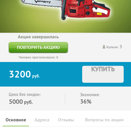
Акция завершилась
3
ПОВТОРИТЬ АКЦИЮ
Купили:
Человек проголосовало: 0
КУПИТЬ
3200
руб.
Цена без скидки:
Экономия:
5000
36%
руб.
Основное
Адреса
Отзывы
Вопросы по акции