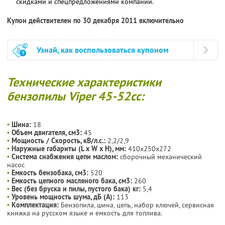
скидками и спецпредложениями компании.
Купон действителен по 30 декабря 2011 включительно
Узнай, как воспользоваться купоном
Технические характеристики
бензопилы Viper 45-52сс:
•
Шина:
18
•
Объем двигателя, см3:
45
•
Мощность / Скорость, кВ/л.с.:
2,2/2,9
•
Наружные габариты (L x W x Н), мм:
410х250х272
•
Система снабжения цепи маслом:
сборочный механический
насос
•
Емкость бензобака, см3:
520
•
Емкость цепного масляного бака, см3:
260
•
Вес (без бруска и пилы, пустого бака) кг:
5,4
•
Уровень мощность шума, дБ (А):
113
•
Комплектация:
Бензопила, шина, цепь, набор ключей, сервисная
книжка на русском языке и емкость для топлива.