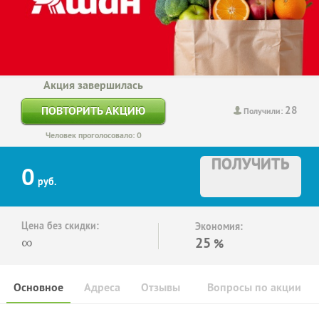
Акция завершилась
28
ПОВТОРИТЬ АКЦИЮ
Получили:
Человек проголосовало: 0
ПОЛУЧИТЬ
0
руб.
Цена без скидки:
Экономия:
∞
25
%
Основное
Адреса
Отзывы
Вопросы по акции