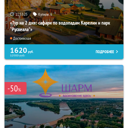
11:53:24
Купили:
6
«Тур на 2 дня: сафари по водопадам Карелии и парк
“Рускеала"»
Достоевская
1620
ПОДРОБНЕЕ
руб.
12900
руб.
-50
%