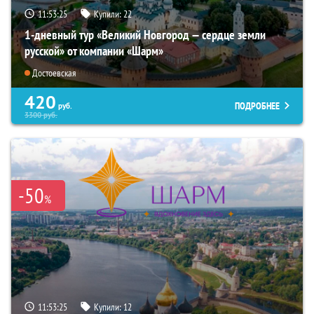
11:53:24
Купили:
22
1-дневный тур «Великий Новгород — сердце земли
русской» от компании «Шарм»
Достоевская
420
ПОДРОБНЕЕ
руб.
3300
руб.
-50
%
11:53:24
Купили:
12