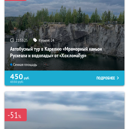
11:53:24
Купили:
24
Автобусный тур в Карелию «Мраморный каньон
Рускеала и водопады» от «ХохломаТур»
Сенная площадь
450
ПОДРОБНЕЕ
руб.
4550
руб.
-51
%