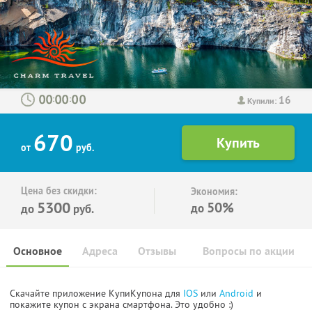
16
:
:
Купили:
670
от
руб.
Цена без скидки:
Экономия:
5300
50%
до
до
руб.
Основное
Адреса
Отзывы
Вопросы по акции
Скачайте приложение КупиКупона для
IOS
или
Android
и
покажите купон с экрана смартфона. Это удобно :)