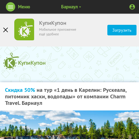
Меню
Барнаул
КупиКупон
Мобильное приложение
Загрузить
ещё удобнее
Скидка 50%
на тур «1 день в Карелии: Рускеала,
питомник хаски, водопады» от компании Charm
Travel. Барнаул