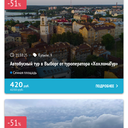
-51
%
11:53:24
Купили:
9
Автобусный тур в Выборг от туроператора «ХохломаТур»
Сенная площадь
420
ПОДРОБНЕЕ
руб.
4230
руб.
-51
%