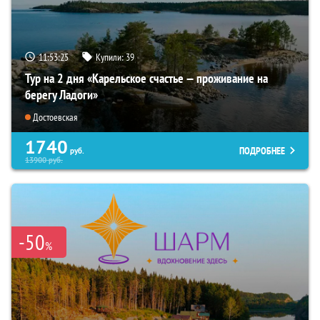
11:53:24
Купили:
39
Тур на 2 дня «Карельское счастье — проживание на
берегу Ладоги»
Достоевская
1740
ПОДРОБНЕЕ
руб.
13900
руб.
-50
%