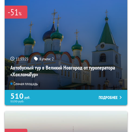
-51
%
11:53:24
Купили:
2
Автобусный тур в Великий Новгород от туроператора
«ХохломаТур»
Сенная площадь
510
ПОДРОБНЕЕ
руб.
5190
руб.