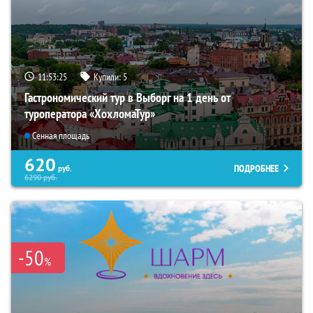
11:53:24
Купили:
5
Гастрономический тур в Выборг на 1 день от
туроператора «ХохломаТур»
Сенная площадь
620
ПОДРОБНЕЕ
руб.
6290
руб.
-50
%