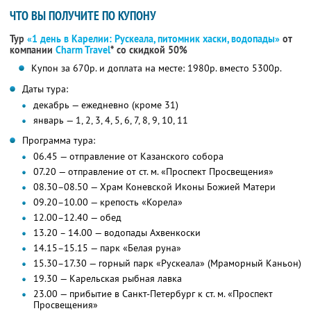
ЧТО ВЫ ПОЛУЧИТЕ ПО КУПОНУ
Тур
«1 день в Карелии: Рускеала, питомник хаски, водопады»
от
компании
Charm Travel
*
со скидкой 50%
Купон за 670р. и доплата на месте: 1980р. вместо 5300р.
Даты тура:
декабрь — ежедневно (кроме 31)
январь — 1, 2, 3, 4, 5, 6, 7, 8, 9, 10, 11
Программа тура:
06.45 — отправление от Казанского собора
07.20 — отправление от ст. м. «Проспект Просвещения»
08.30–08.50 — Храм Коневской Иконы Божией Матери
09.20–10.00 — крепость «Корела»
12.00–12.40 — обед
13.20 – 14.00 — водопады Ахвенкоски
14.15–15.15 — парк «Белая руна»
15.30–17.30 — горный парк «Рускеала» (Мраморный Каньон)
19.30 — Карельская рыбная лавка
23.00 — прибытие в Санкт-Петербург к ст. м. «Проспект
Просвещения»