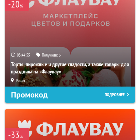
-20
%
03:44:54
Получили:
6
Торты, пирожные и другие сладости, а также товары для
праздника на «Флаувау»
Россия
Промокод
ПОДРОБНЕЕ
-33
%