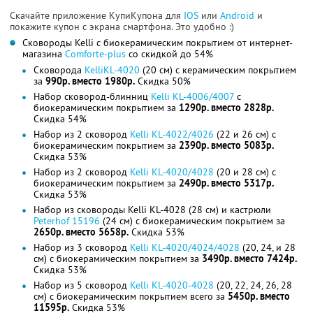
Скачайте приложение КупиКупона для
IOS
или
Android
и
покажите купон с экрана смартфона. Это удобно :)
Сковороды Kelli c биокерамическим покрытием от интернет-
магазина
Comforte-plus
со скидкой до 54%
Сковорода
KelliKL-4020
(20 см) с керамическим покрытием
за
990р. вместо 1980р.
Скидка 50%
Набор сковород-блинниц
Kelli KL-4006/4007
с
биокерамическим покрытием за
1290р. вместо 2828р.
Скидка 54%
Набор из 2 сковород
Kelli KL-4022/4026
(22 и 26 см) c
биокерамическим покрытием за
2390р. вместо 5083р.
Скидка 53%
Набор из 2 сковород
Kelli KL-4020/4028
(20 и 28 см) c
биокерамическим покрытием за
2490р. вместо 5317р.
Скидка 53%
Набор из сковороды Kelli KL-4028 (28 см) и кастрюли
Peterhof 15196
(24 см) c биокерамическим покрытием за
2650р. вместо 5658р.
Скидка 53%
Набор из 3 сковород
Kelli KL-4020/4024/4028
(20, 24, и 28
см) c биокерамическим покрытием за
3490р. вместо 7424р.
Скидка 53%
Набор из 5 сковород
Kelli KL-4020-4028
(20, 22, 24, 26, 28
см) c биокерамическим покрытием всего за
5450р. вместо
11595р.
Скидка 53%