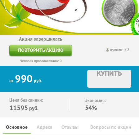
Акция завершилась
22
ПОВТОРИТЬ АКЦИЮ
Купили:
Человек проголосовало: 0
КУПИТЬ
990
от
руб.
Цена без скидки:
Экономия:
11595
54%
руб.
Основное
Адреса
Отзывы
Вопросы по акции