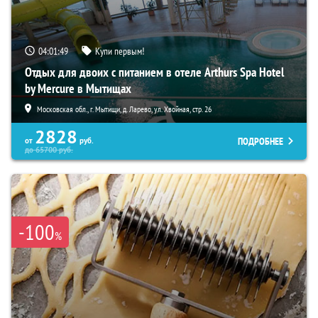
04:01:48
Купи первым!
Отдых для двоих с питанием в отеле Arthurs Spa Hotel
by Mercure в Мытищах
Московская обл., г. Мытищи, д. Ларево, ул. Хвойная, стр. 26
2828
ПОДРОБНЕЕ
от
руб.
до
65700
руб.
-100
%