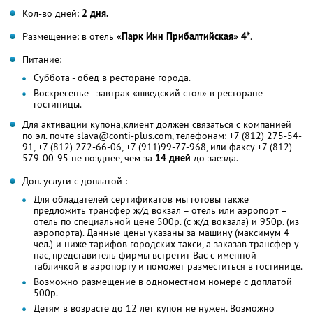
Кол-во дней:
2 дня.
Размещение: в отель
«Парк Инн Прибалтийская» 4*
.
Питание:
Суббота - обед в ресторане города.
Воскресенье - завтрак «шведский стол» в ресторане
гостиницы.
Для активации купона,клиент должен связаться с компанией
по эл. почте slava@conti-plus.com, телефонам: +7 (812) 275-54-
91, +7 (812) 272-66-06, +7 (911)99-77-968, или факсу +7 (812)
579-00-95 не позднее, чем за
14 дней
до заезда.
Доп. услуги с доплатой :
Для обладателей сертификатов мы готовы также
предложить трансфер ж/д вокзал – отель или аэропорт –
отель по специальной цене 500р. (с ж/д вокзала) и 950р. (из
аэропорта). Данные цены указаны за машину (максимум 4
чел.) и ниже тарифов городских такси, а заказав трансфер у
нас, представитель фирмы встретит Вас с именной
табличкой в аэропорту и поможет разместиться в гостинице.
Возможно размещение в одноместном номере с доплатой
500р.
Детям в возрасте до 12 лет купон не нужен. Возможно