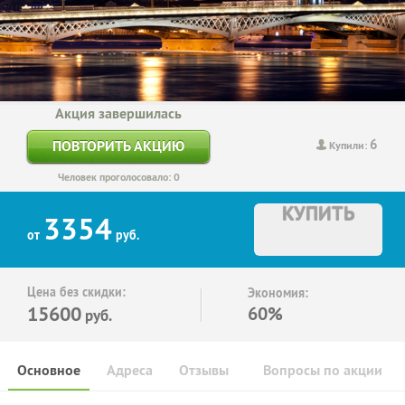
Акция завершилась
6
ПОВТОРИТЬ АКЦИЮ
Купили:
Человек проголосовало: 0
КУПИТЬ
3354
от
руб.
Цена без скидки:
Экономия:
15600
60%
руб.
Основное
Адреса
Отзывы
Вопросы по акции