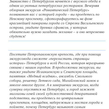
Знакомство с Петербургом начнется с вкусного обеда в
одном из уютных петербургских ресторанов. Вечерняя
обзорная экскурсия «Романтический Петербург»
познакомит вас с историей города – вы проедетесь по
Невскому проспекту, сфотографируетесь на фоне
красивейшей панорамы города со Стрелки Васильевского
острова, увидите древних сфинксов, у которых
обязательно нужно загадать желание – и оно непременно
сбудется!
Посетите Петропавловскую крепость, где при помощи
экскурсовода сможете «перелистать страницы
истории» Петербурга и всей России, которая неразрывно
связана с нашим городом. В продолжении экскурсии, вы
также увидите Исаакиевскую и Сенатскую площади,
памятник «Медный всадник», ансамбль Смольного
собора, решетку Летнего сада, Михайловский замок и
многое-многое другое. А в завершении экскурсии, когда
сумерки опустятся на Петербург, и город зажжет
миллионы огней своей художественной декоративной
подстветки, вы проедетесь по центральным
проспектам, площадям, набережным и мостам города и
поймете, почему Петербург называют самым