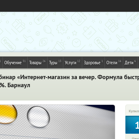
1
31
26
13
12
1
16
6
Обучение
Товары
Туры
Услуги
Здоровье
Отели
Дети
инар «Интернет-магазин за вечер. Формула быстр
0%. Барнаул
Купил
Цена