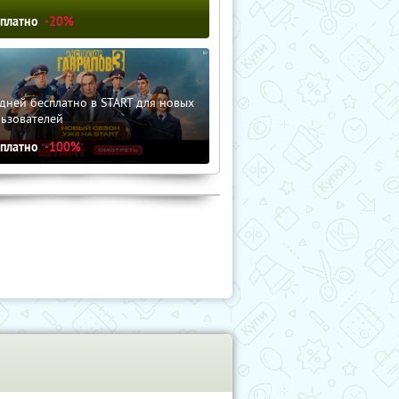
сплатно
-20%
дней бесплатно в START для новых
льзователей
сплатно
-100%