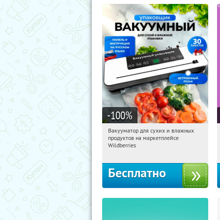
-100
%
Вакууматор для сухих и влажных
10:06:04
Получили:
190
продуктов на маркетплейсе
Россия
Wildberries
Бесплатно