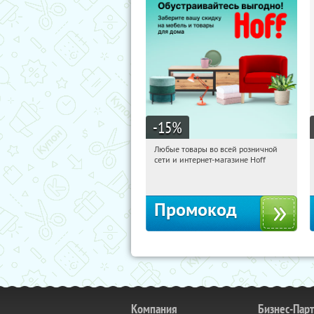
-15
%
Любые товары во всей розничной
10:06:04
Получили:
83
сети и интернет-магазине Hoff
Москва, 1-й Волоколамский проезд,
10с1
Промокод
Компания
Бизнес-Пар