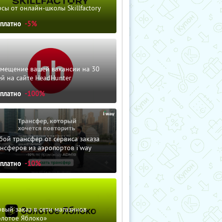
сы от онлайн-школы Skillfactory
сплатно
-5%
змещение вашей вакансии на 30
й на сайте HeadHunter
сплатно
-100%
ой трансфер от сервиса заказа
нсферов из аэропортов i'way
сплатно
-10%
вый заказ в сети магазинов
олотое Яблоко»