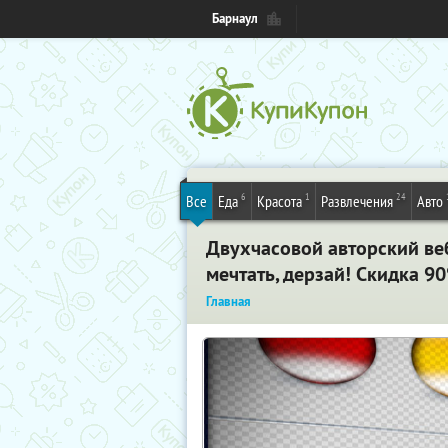
Барнаул
6
1
24
Все
Еда
Красота
Развлечения
Авто
Двухчасовой авторский веб
мечтать, дерзай! Скидка 9
Главная