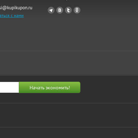
si@kupikupon.ru
аться с нами