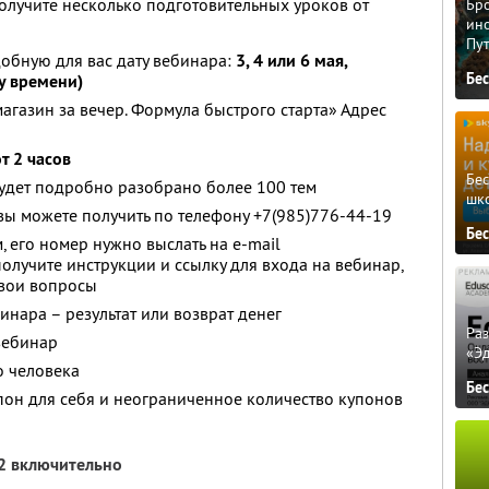
получите несколько подготовительных уроков от
Бро
ино
Пу
обную для вас дату вебинара:
3, 4 или 6 мая,
Бе
у времени)
агазин за вечер. Формула быстрого старта» Адрес
от 2 часов
Бе
удет подробно разобрано более 100 тем
шк
 можете получить по телефону +7(985)776-44-19
Бе
 его номер нужно выслать на e-mail
 получите инструкции и ссылку для входа на вебинар,
свои вопросы
инара – результат или возврат денег
Ра
вебинар
«Э
о человека
Бе
он для себя и неограниченное количество купонов
12 включительно