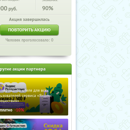
Экономия:
900
90%
руб.
Акция завершилась
ПОВТОРИТЬ АКЦИЮ
Человек проголосовало: 0
ругие акции партнера
нирование отеля для всех
ьзователей сервиса «Яндекс
тешествия»
сплатно
-10%