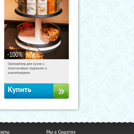
-100
%
Органайзер для кухни с
10:06:04
Получили:
312
пластиковым подносом и
Россия
контейнерами
Купить
такты
Мы в Соцсетях