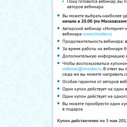
Пока готовится вебинар, вы 
авторов вебинара
Вы можете выбрать наиболее уд
начало в 20.00 (по Московском
Авторский вебинар «Интернет-м
вебинара
www.imsider.ru
Продолжительность вебинара:
За время работы на вебинаре б
Дополнительную информацию вы
Чтобы воспользоваться купоном,
webinar@imsider.ru
. В ответ вы
сюда же вы можете направить 
Особая гарантия от авторов веб
Один купон действует на один 
Один купон действует на одног
Вы можете приобрести один куп
в подарок
Купон действителен по 5 мая 20