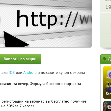
1
Вопросы по акции
Д
а для
IOS
или
Android
и покажите купон с экрана
Бро
пол
агазин за вечер. Формула быстрого старта»
за
Пу
Бе
и регистрации на вебинар вы бесплатно получите
 на 30% за 7 часов»