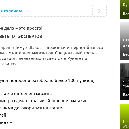
Кур
ся купоном
Бе
е дело – это просто!
ВЕТЫ ОТ ЭКСПЕРТОВ
Ра
дне
кирев и Тимур Шаков – практики интернет-бизнеса
ьных интернет-магазинов. Специальный гость –
Бе
ысокооплачиваемых экспертов в Рунете по
газинах.
будет подробно разобрано более 100 пунктов,
Люб
тра
 старта интернет-магазина
Бе
быстро сделать красивый интернет-магазин
с ними договориться на старте
лей
Пер
оянным
«З