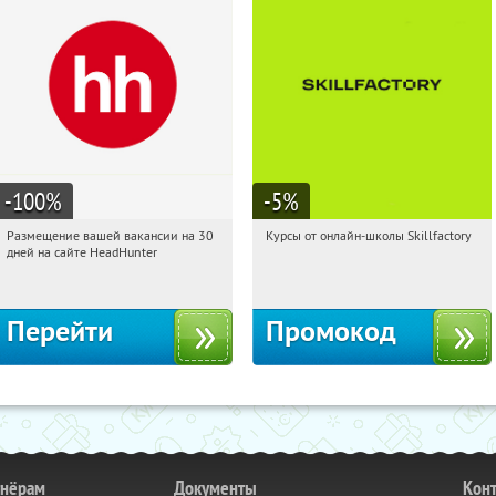
-100
%
-5
%
Размещение вашей вакансии на 30
Курсы от онлайн-школы Skillfactory
10:06:04
Получили:
2
10:06:04
Получи первым!
дней на сайте HeadHunter
Россия
Россия
Перейти
Промокод
тнёрам
Документы
Кон