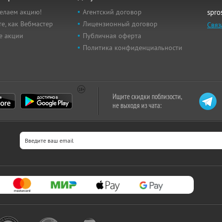
елаем акцию!
Агентский договор
spro
е, как Вебмастер
Лицензионный договор
Связ
е акции
Публичная оферта
Политика конфиденциальности
Ищите скидки поблизости,
не выходя из чата: