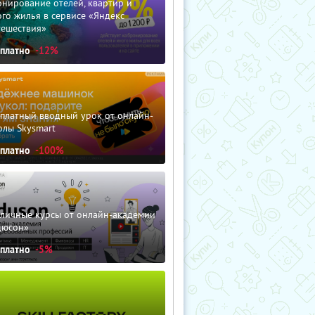
нирование отелей, квартир и
го жилья в сервисе «Яндекс
тешествия»
сплатно
-12%
сплатный вводный урок от онлайн-
олы Skysmart
сплатно
-100%
зличные курсы от онлайн-академии
дюсон»
сплатно
-5%