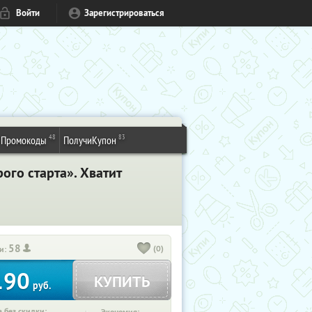
Войти
Зарегистрироваться
48
83
Промокоды
ПолучиКупон
ого старта». Хватит
58
(0)
и:
190
КУПИТЬ
руб.
 без скидки: