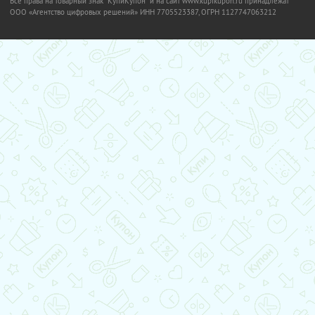
Все права на товарный знак "КупиКупон" и на сайт www.kupikupon.ru принадлежат
OOO «Агентство цифровых решений» ИНН 7705523387, ОГРН 1127747063212