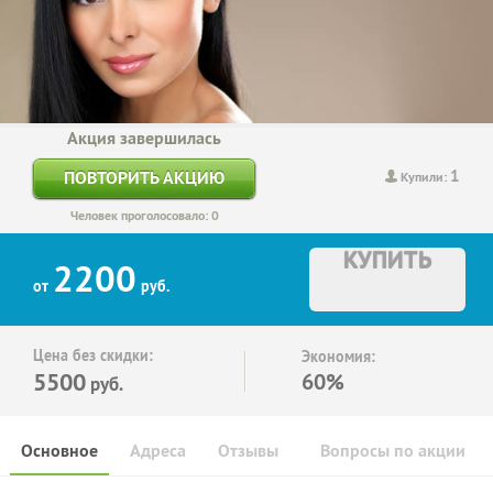
Акция завершилась
1
ПОВТОРИТЬ АКЦИЮ
Купили:
Человек проголосовало: 0
КУПИТЬ
2200
от
руб.
Цена без скидки:
Экономия:
5500
60%
руб.
Основное
Адреса
Отзывы
Вопросы по акции