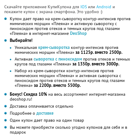
Скачайте приложение КупиКупона для
IOS
или
Android
и
покажите купон с экрана смартфона. Это удобно :)
Купон дает право на крем-сыворотку контур-интенсив против
мимических морщин «Плеяна» и активную сыворотку с
пиноксидом против отеков и темных кругов под глазами
«Плеяна» в интернет-магазине
DeoShop
Выбирайте!
Уникальная
крем-сыворотка
контур-интенсив против
мимических морщин «Плеяна»
за 1125р. вместо 2500р.
Активная
сыворотка с пиноксидом
против отеков и темных
кругов под глазами «Плеяна»
за 1350р. вместо 3000р.
Набор из крем-сыворотки контур-интенсив против
мимических морщин «Плеяна» и активная сыворотка с
пиноксидом против отеков и темных кругов под глазами
«Плеяна»
за 2200р. вместо 5500р.
Бонус! Скидка 10%
на весь ассортимент интернет-магазина
deoshop.ru!
Доставка оплачивается отдельно
Подробнее о
доставке
Один купон дает право на один товар
Вы можете приобрести сколько угодно купонов для себя и в
подарок