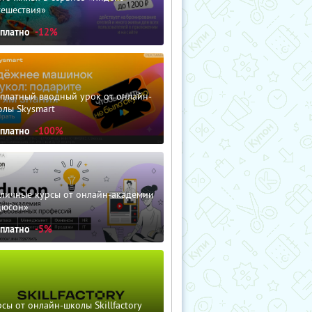
тешествия»
сплатно
-12%
сплатный вводный урок от онлайн-
олы Skysmart
сплатно
-100%
зличные курсы от онлайн-академии
дюсон»
сплатно
-5%
сы от онлайн-школы Skillfactory