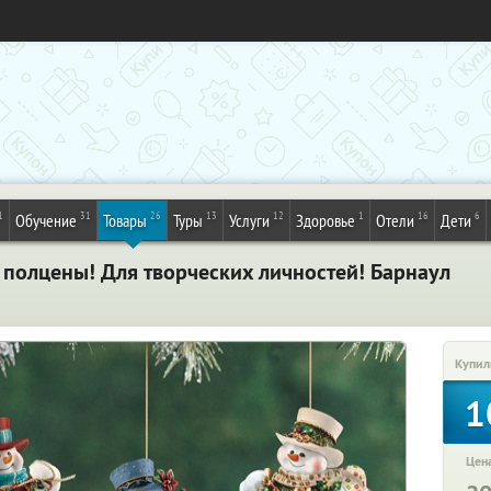
1
31
26
13
12
1
16
6
Обучение
Товары
Туры
Услуги
Здоровье
Отели
Дети
 полцены! Для творческих личностей! Барнаул
Купил
1
Цена