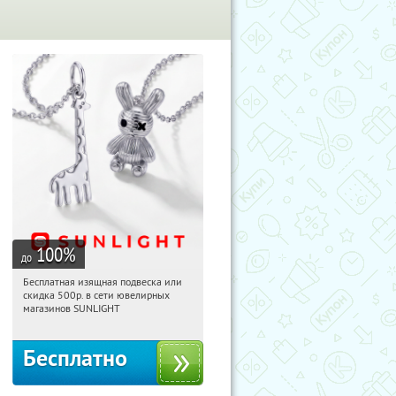
100
%
до
Бесплатная изящная подвеска или
15:08:37
Получили:
74
скидка 500р. в сети ювелирных
Россия
магазинов SUNLIGHT
Бесплатно