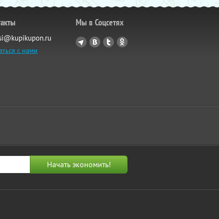
такты
Мы в Соцсетях
si@kupikupon.ru
аться с нами