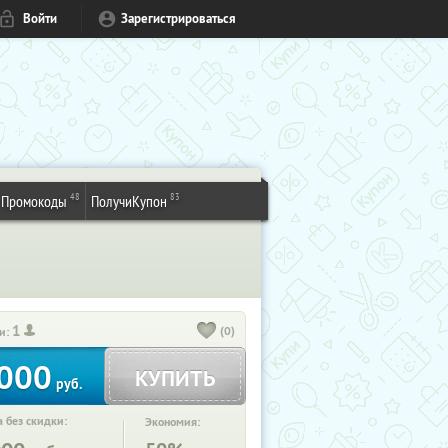
Войти
Зарегистрироваться
48
83
Промокоды
ПолучиКупон
1
(0)
и:
000
КУПИТЬ
руб.
 без скидки:
Экономия: