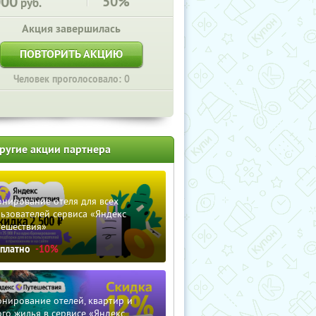
000
50%
руб.
Акция завершилась
ПОВТОРИТЬ АКЦИЮ
Человек проголосовало: 0
ругие акции партнера
нирование отеля для всех
ьзователей сервиса «Яндекс
тешествия»
сплатно
-10%
нирование отелей, квартир и
го жилья в сервисе «Яндекс