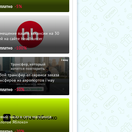
сплатно
-5%
змещение вашей вакансии на 30
й на сайте HeadHunter
сплатно
-100%
ой трансфер от сервиса заказа
нсферов из аэропортов i'way
сплатно
-10%
вый заказ в сети магазинов
олотое Яблоко»
сплатно
-20%