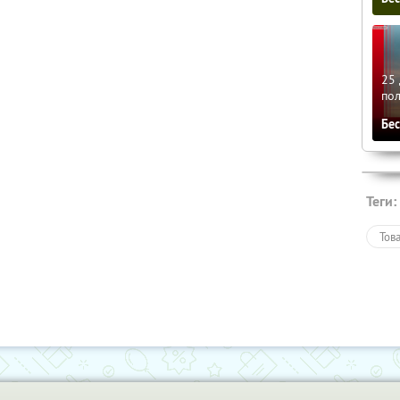
25 
по
Бе
Теги:
Тов