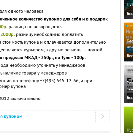
Пу
для одного человека
Бе
иченное количество купонов для себя и в подарок
00р.
разница не возвращается
т
2000р.
разницу необходимо доплатить
Бе
в стоимость купона и оплачивается дополнительно
шк
ествляется курьером, в другие регионы – почтой
Бе
 пределах МКАД - 250р., по Туле - 100р.
орода необходимо уточнять у менеджеров
ь наличие товара у менеджеров
онив по телефону +7(495) 645-12-66, и при
Ра
омер купона
«Э
Бе
 2012 включительно
ся купоном
Кур