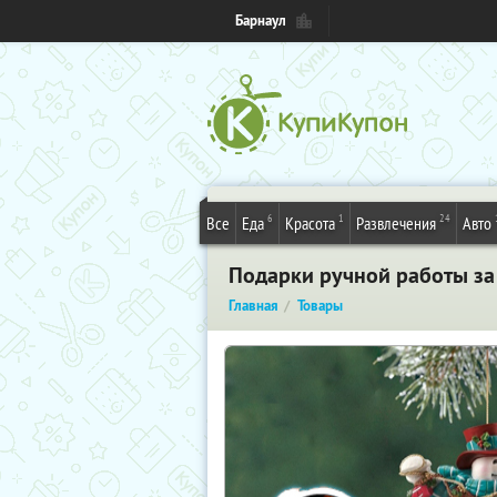
Барнаул
6
1
24
Все
Еда
Красота
Развлечения
Авто
Подарки ручной работы за
Главная
Товары