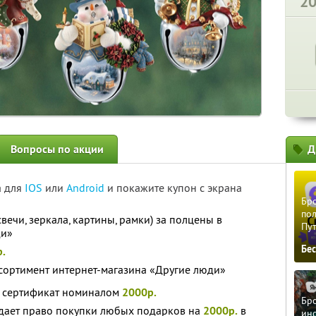
2
Вопросы по акции
Д
а для
IOS
или
Android
и покажите купон с экрана
Бро
пол
свечи, зеркала, картины, рамки) за полцены в
Пу
ди»
Бе
.
сортимент интернет-магазина «Другие люди»
а сертификат номиналом
2000р.
Бро
дает право покупки любых подарков на
2000р.
в
ино