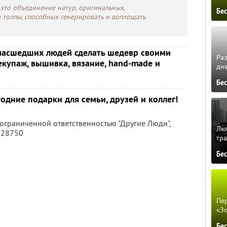
 это объединение натур, оригинальных,
Бе
 толпы, способных генерировать и воплощать
умасшедших людей сделать шедевр своими
Ра
купаж, вышивка, вязание, hand-made и
дне
Бе
дние подарки для семьи, друзей и коллег!
 ограниченной ответственностью "Другие Люди",
Люб
028750
тра
Бе
Пер
«З
Бе