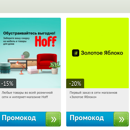
-15
%
-20
%
Любые товары во всей розничной
Первый заказ в сети магазинов
15:08:37
Получили:
83
15:08:37
Получи первым!
сети и интернет-магазине Hoff
«Золотое Яблоко»
Москва, 1-й Волоколамский проезд,
Россия
10с1
Промокод
Промокод