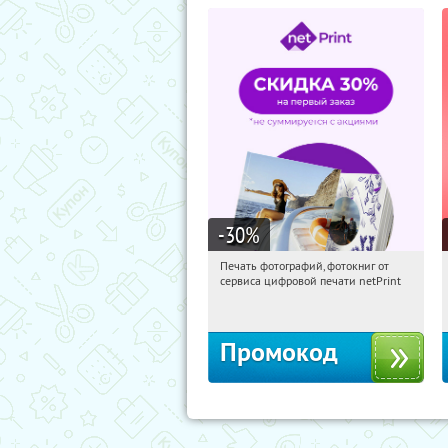
-30
%
Печать фотографий, фотокниг от
15:08:37
Получили:
4
сервиса цифровой печати netPrint
Россия
Промокод