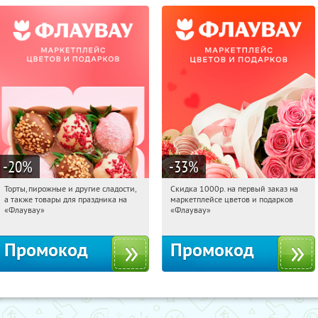
-20
%
-33
%
Торты, пирожные и другие сладости,
Скидка 1000р. на первый заказ на
15:08:37
Получили:
6
15:08:37
Получили:
18
а также товары для праздника на
маркетплейсе цветов и подарков
Россия
Россия
«Флаувау»
«Флаувау»
Промокод
Промокод