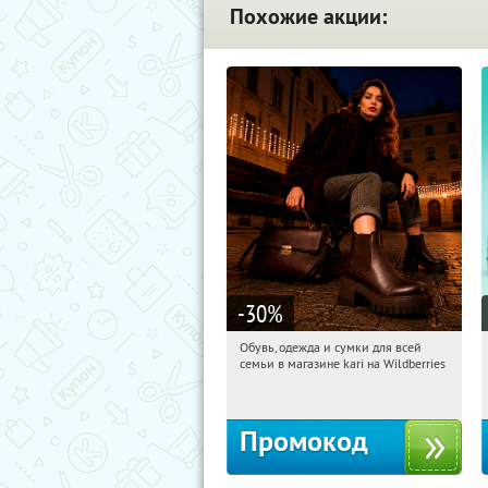
Похожие акции:
-30
%
Обувь, одежда и сумки для всей
15:08:37
Получили:
32
семьи в магазине kari на Wildberries
Россия
Промокод