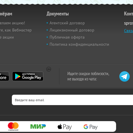
тнёрам
Документы
Кон
елаем акцию!
Агентский договор
spro
е, как Вебмастер
Лицензионный договор
Связ
е акции
Публичная оферта
Политика конфиденциальности
Ищите скидки поблизости,
не выходя из чата: