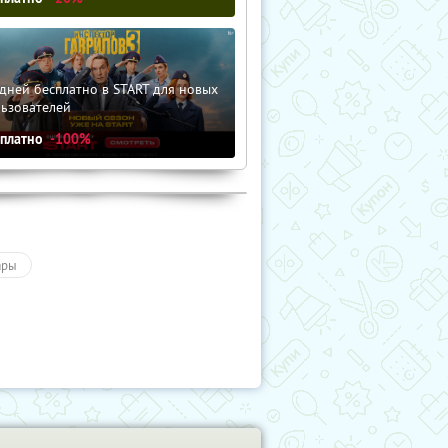
дней бесплатно в START для новых
льзователей
сплатно
-100%
ары