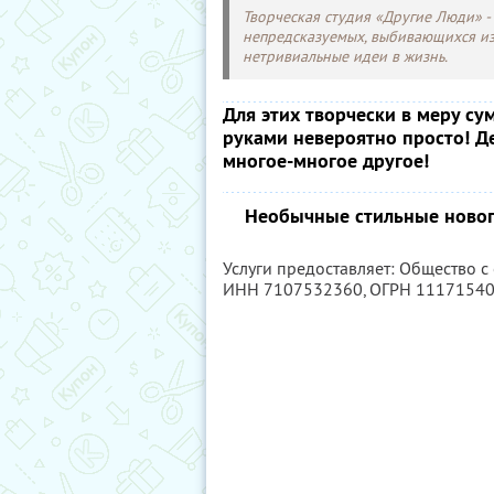
Творческая студия «Другие Люди» -
непредсказуемых, выбивающихся из
нетривиальные идеи в жизнь.
Для этих творчески в меру с
руками невероятно просто! Де
многое-многое другое!
Необычные стильные нового
Услуги предоставляет: Общество с
ИНН 7107532360
, ОГРН 1117154