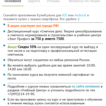
Основное
Адреса
Отзывы
Вопросы по акции
Скачайте приложение КупиКупона для
IOS
или
Android
и
покажите купон с экрана смартфона. Это удобно :)
В акции участвуют все города РФ!
Дистанционный курс «Сметное дело. Теория ценообразования
и сметного нормирования в строительстве» в учебном центре
«Элит Профит»
за 750 р. вместо 7500
.
Бонус!
Скидка 50%
на один последующий курс по выбору, в
том числе и на подготовку к профессиональной аттестации
сметчиков.
Обучаться могут слушатели из любых регионов России.
Вы можете выбрать удобное для вас время занятий: 10.00,
14.00 или 18.00
По окончании курса вы получите именной сертификат по
почте.
Подробнее с курсом можно ознакомиться
на сайте компании
в
разделе «Учебный Центр» и уточнить подробности по тел.
+7(495)514-19-90.
Если вы произвели запись на курс и не приступили к обучению
в течение месяца, купон считается использованным.