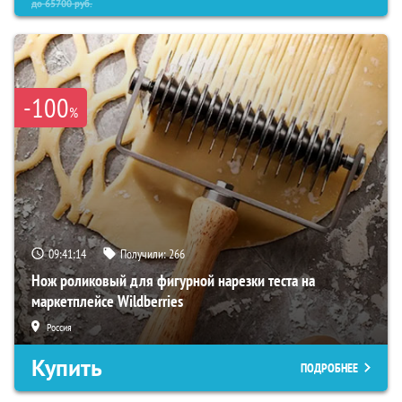
до
65700
руб.
-100
%
09:41:13
Получили:
266
Нож роликовый для фигурной нарезки теста на
маркетплейсе Wildberries
Россия
Купить
ПОДРОБНЕЕ