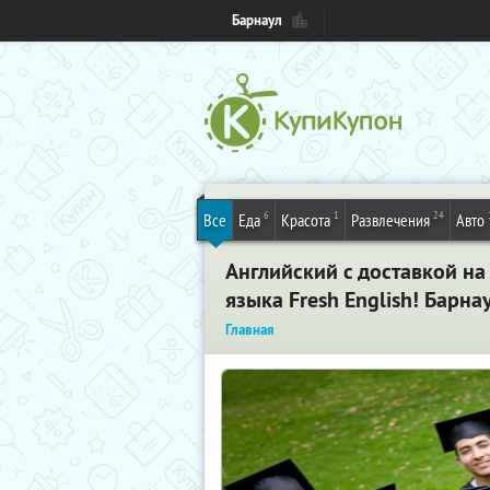
Барнаул
6
1
24
Все
Еда
Красота
Развлечения
Авто
Английский с доставкой на
языка Fresh English! Барна
Главная