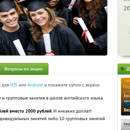
2
Вопросы по акции
Д
а для
IOS
или
Android
и покажите купон с экрана
Бе
и групповые занятия в школе английского языка
шк
Бе
блей вместо 2000 рублей
. И никаких доплат!
ндивидуальных занятий либо 10 групповых занятий