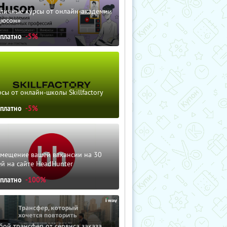
зличные курсы от онлайн-академии
дюсон»
сплатно
-5%
сы от онлайн-школы Skillfactory
сплатно
-5%
змещение вашей вакансии на 30
й на сайте HeadHunter
сплатно
-100%
ой трансфер от сервиса заказа