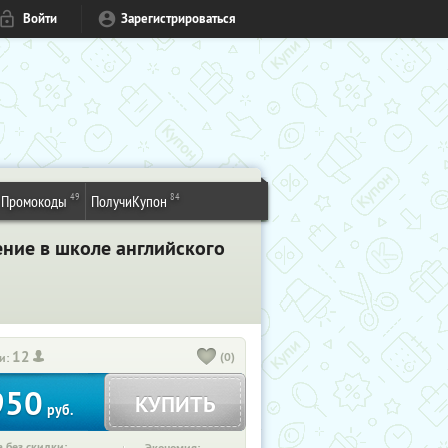
Войти
Зарегистрироваться
49
84
Промокоды
ПолучиКупон
ение в школе английского
12
(0)
и:
950
КУПИТЬ
руб.
 без скидки: