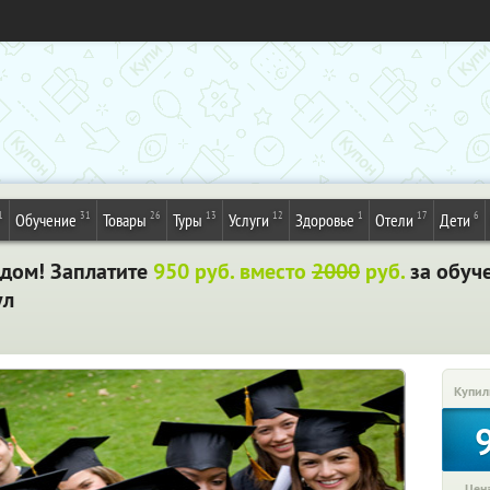
1
31
26
13
12
1
17
6
Обучение
Товары
Туры
Услуги
Здоровье
Отели
Дети
 дом! Заплатите
950 руб. вместо
2000
руб.
за обуч
ул
Купил
Цена