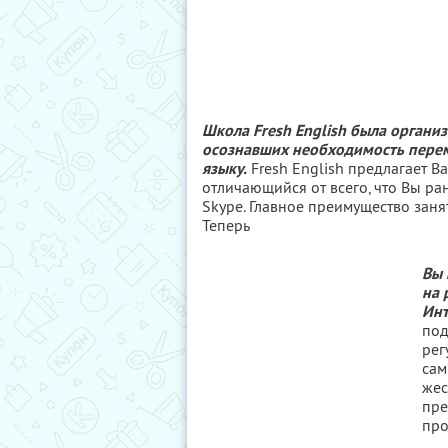
Школа Fresh English была органи
осознавших необходимость перем
языку.
Fresh English предлагает В
отличающийся от всего, что Вы ра
Skype. Главное преимущество заня
Теперь
Вы 
на 
Инт
под
рег
сам
жес
пре
про