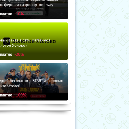
нсферов из аэропортов i'way
сплатно
-10%
вый заказ в сети магазинов
олотое Яблоко»
сплатно
-20%
дней бесплатно в START для новых
льзователей
сплатно
-100%