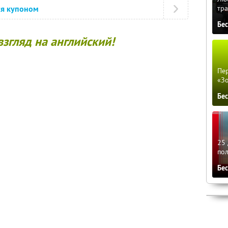
тра
ся купоном
Бе
 взгляд на английский!
Пер
«З
Бе
25 
по
Бе