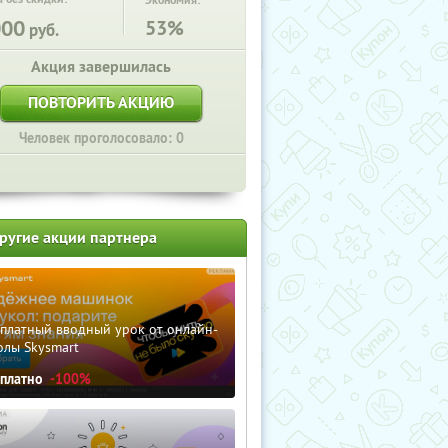
Экономия:
000
53%
руб.
Акция завершилась
ПОВТОРИТЬ АКЦИЮ
Человек проголосовало: 0
ругие акции партнера
сплатный вводный урок от онлайн-
олы Skysmart
сплатно
-100%