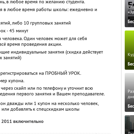
нь, в любое время по желанию студента.
Ра
я в любое время работы школы: ежедневно и
«Э
Бе
ятий, либо 10 групповых занятий
ок - 45 минут
о человека. Один человек может для себя
 всё время проведения акции.
щие индивидуальные занятия (скидка действует
Кур
х занятий)
Бе
арегистрироваться на ПРОБНЫЙ УРОК.
омер купона.
 через скайп или по телефону и уточнит всю
Ра
дения первого занятия и Вашем преподавателе.
дне
он дважды или 1 купон на несколько человек,
Бе
 или добавлять к спецскидкам школы
а 2011 включительно
Люб