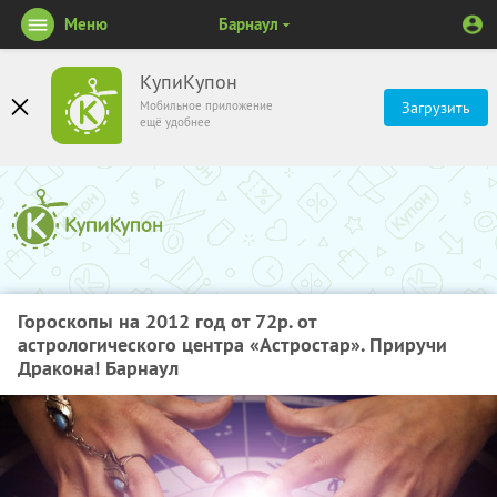
Меню
Барнаул
КупиКупон
Мобильное приложение
Загрузить
ещё удобнее
Гороскопы на 2012 год от 72р. от
астрологического центра «Астростар». Приручи
Дракона! Барнаул