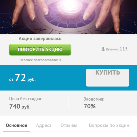
Акция завершилась
115
ПОВТОРИТЬ АКЦИЮ
Купили:
Человек проголосовало: 0
КУПИТЬ
72
от
руб.
Цена без скидки:
Экономия:
740
70%
руб.
Основное
Адреса
Отзывы
Вопросы по акции