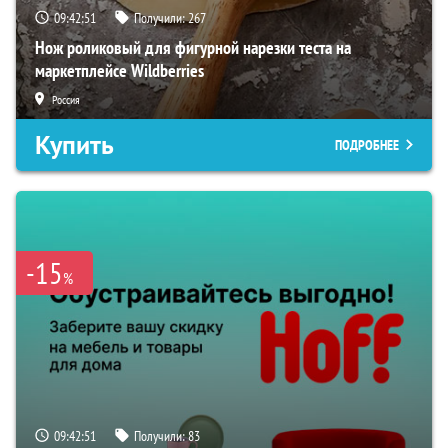
09:42:50
Получили:
267
Нож роликовый для фигурной нарезки теста на
маркетплейсе Wildberries
Россия
Купить
ПОДРОБНЕЕ
-15
%
09:42:50
Получили:
83