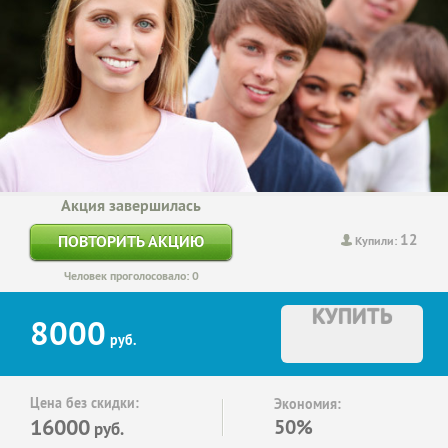
Акция завершилась
12
ПОВТОРИТЬ АКЦИЮ
Купили:
Человек проголосовало: 0
КУПИТЬ
8000
руб.
Цена без скидки:
Экономия:
16000
50%
руб.