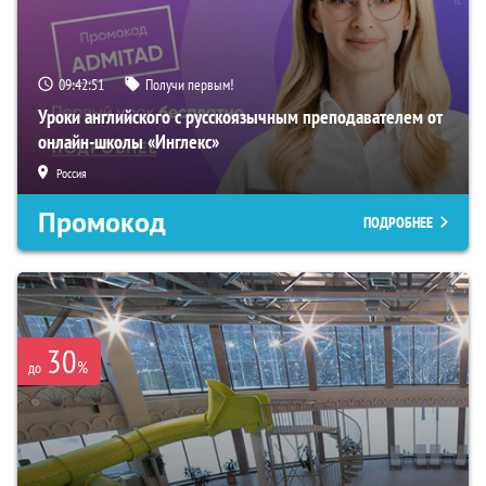
09:42:50
Получи первым!
Уроки английского с русскоязычным преподавателем от
онлайн-школы «Инглекс»
Россия
Промокод
ПОДРОБНЕЕ
30
%
до