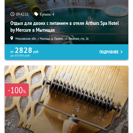
09:42:50
Купили:
4
Отдых для двоих с питанием в отеле Arthurs Spa Hotel
by Mercure в Мытищах
Московская обл., г. Мытищи, д. Ларево, ул. Хвойная, стр. 26
2828
ПОДРОБНЕЕ
от
руб.
до
65700
руб.
-100
%