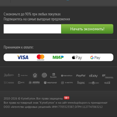
Сэкономьте до 90% при любых покупках
Подпишитесь на самые выгодные предложения
Принимаем к оплате:
2010-2026 © КупиКупон. Все права защищены.
Все права на товарный знак "КупиКупон" и на сайт www.kupikupon.ru принадлежат
OOO «Агентство цифровых решений» ИНН 7705523387, ОГРН 1127747063212