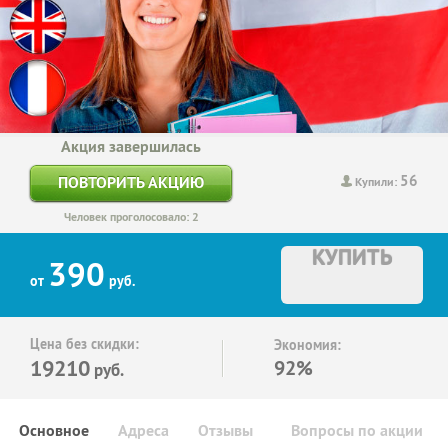
Акция завершилась
56
ПОВТОРИТЬ АКЦИЮ
Купили:
Человек проголосовало: 2
КУПИТЬ
390
от
руб.
Цена без скидки:
Экономия:
19210
92%
руб.
Основное
Адреса
Отзывы
Вопросы по акции