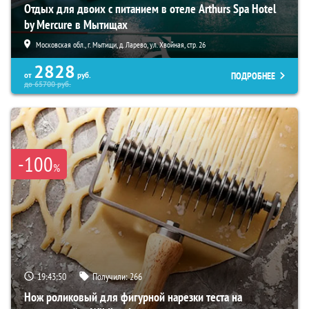
Отдых для двоих с питанием в отеле Arthurs Spa Hotel
by Mercure в Мытищах
Московская обл., г. Мытищи, д. Ларево, ул. Хвойная, стр. 26
2828
ПОДРОБНЕЕ
от
руб.
до
65700
руб.
-100
%
19:43:49
Получили:
266
Нож роликовый для фигурной нарезки теста на