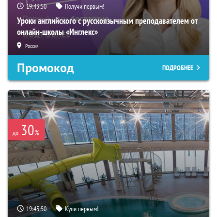
19:43:49
Получи первым!
Уроки английского с русскоязычным преподавателем от
онлайн-школы «Инглекс»
Россия
Промокод
ПОДРОБНЕЕ
30
%
до
19:43:49
Купи первым!