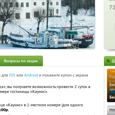
7
Вопросы по акции
Д
а для
IOS
или
Android
и покажите купон с экрана
Бе
к», вы получаете возможность провести 2 суток в
шк
омере гостиницы «Каунис».
Бе
ице «Каунис» в 1-местном номере (для одного
100р
.