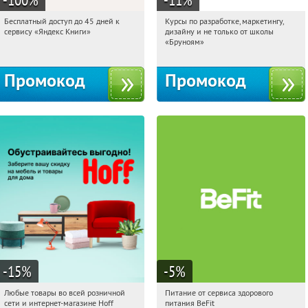
Бесплатный доступ до 45 дней к
Курсы по разработке, маркетингу,
12:47:53
Получи первым!
12:47:53
Получи первым!
сервису «Яндекс Книги»
дизайну и не только от школы
Россия
Россия
«Бруноям»
Промокод
Промокод
-15
%
-5
%
Любые товары во всей розничной
Питание от сервиса здорового
12:47:53
Получили:
83
12:47:53
Получи первым!
сети и интернет-магазине Hoff
питания BeFit