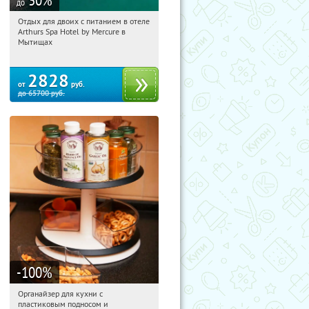
до
Отдых для двоих с питанием в отеле
12:47:53
Купи первым!
Arthurs Spa Hotel by Mercure в
Московская обл., г. Мытищи, д.
Мытищах
Ларево, ул. Хвойная, стр. 26
2828
от
руб.
до
65700
руб.
-100
%
Органайзер для кухни с
12:47:53
Получили:
312
пластиковым подносом и