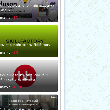
зличные курсы от онлайн-академии
дюсон»
сплатно
-5%
сы от онлайн-школы Skillfactory
сплатно
-5%
змещение вашей вакансии на 30
й на сайте HeadHunter
сплатно
-100%
ой трансфер от сервиса заказа