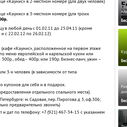
це «Каунис» в 2-местном номере (для двух человек)
Ра
«Э
ице «Каунис» в 3-местном номере (для троих
00р
.
Бе
цу в любой день с 01.02.11 до 25.04.11 (кроме
 и с 22.02.12 по 26.02.12)
 (кафе «Каунис», расположенное на первом этаже
Кур
 по меню европейской и карельской кухни или
 300р., обед– 400р. или 190р. бизнес-ланч, ужин –
Бе
или 3-х человек (в зависимости от типа
о купонов для себя и в подарок.
Ра
дне
 предоставления отдельного спального места).
етербурге: м. Садовая, пер. Пирогова д 3, оф.306;
Бе
ельно предварительно звонить)
и дат по телефону: +7 (921) 467-34-15 с указанием
Люб