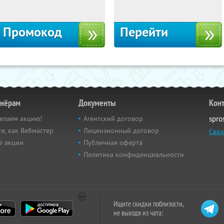
Москва, 1-й Волоколамский проезд,
Россия
10с1
Промокод
Перейти
тнёрам
Документы
Кон
елаем акцию!
Агентский договор
spro
е, как Вебмастер
Лицензионный договор
Связ
е акции
Публичная оферта
Политика конфиденциальности
Ищите скидки поблизости,
не выходя из чата: