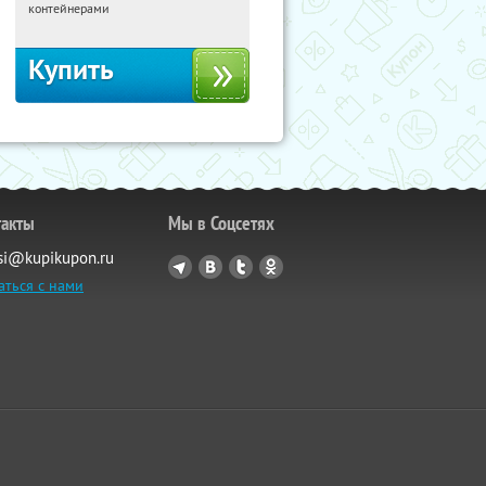
Россия
контейнерами
Купить
такты
Мы в Соцсетях
si@kupikupon.ru
аться с нами