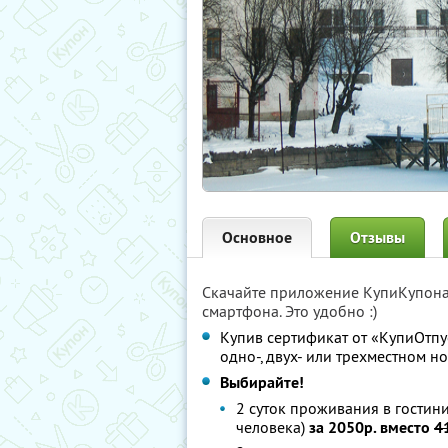
Основное
Отзывы
Скачайте приложение КупиКупон
смартфона. Это удобно :)
Купив сертификат от «КупиОтпус
одно-, двух- или трехместном н
Выбирайте!
2 суток проживания в гостин
человека)
за 2050р. вместо
4