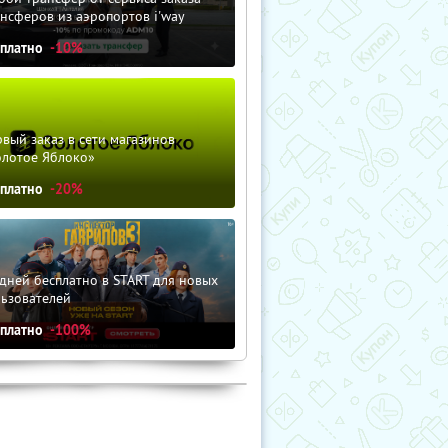
нсферов из аэропортов i'way
сплатно
-10%
вый заказ в сети магазинов
олотое Яблоко»
сплатно
-20%
дней бесплатно в START для новых
льзователей
сплатно
-100%