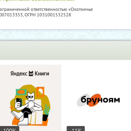
с ограниченной ответственностью «Охотничье
007013353
, ОГРН 1031001532528
-100
%
-11
%