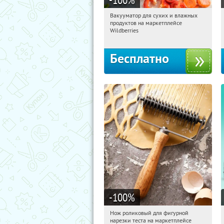
Вакууматор для сухих и влажных
12:47:53
Получили:
186
продуктов на маркетплейсе
Россия
Wildberries
Бесплатно
-100
%
Нож роликовый для фигурной
12:47:53
Получили:
266
нарезки теста на маркетплейсе