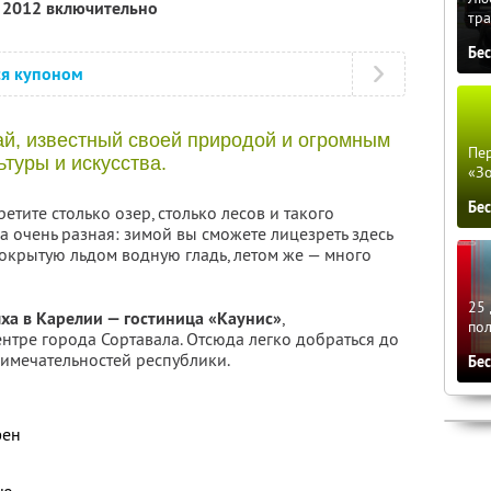
я 2012 включительно
тра
Бе
ся купоном
й, известный своей природой и огромным
Пер
туры и искусства.
«З
Бе
етите столько озер, столько лесов и такого
 очень разная: зимой вы сможете лицезреть здесь
крытую льдом водную гладь, летом же — много
25 
ха в Карелии — гостиница «Каунис»
,
по
нтре города Сортавала. Отсюда легко добраться до
римечательностей республики.
Бе
фен