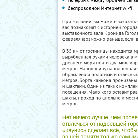
телефон с междугородней связ
беспроводной Интернет wi-fi
При желании, вы можете заказать 
вас познакомят с историей города
выставочного зала Кронида Гогол
февраля (возможно раньше, если вс
В 35 км от гостиницы находится 
вырубленная руками человека в м
древнего моря почти два миллиард
метров. Наполовину наполненная 
обрамлена и пологими и отвесны
метров. Борта каньона пронизан
и шахтами. Один из таких комплек
посещения. Мало кого оставит р
шахты, проход по штольне и мос
метров.
Нет ничего лучше, чем прове
отвлечься от надоевшей гор
«Каунис» сделает всё, чтобы
вашей памяти только самым