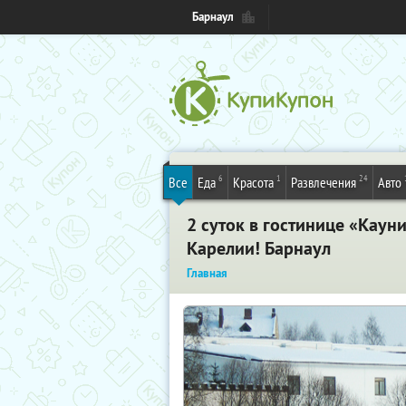
Барнаул
6
1
24
Все
Еда
Красота
Развлечения
Авто
2 суток в гостинице «Каун
Карелии! Барнаул
Главная