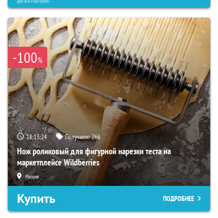
до
65700
руб.
-100
%
18:13:23
Получили:
266
Нож роликовый для фигурной нарезки теста на
маркетплейсе Wildberries
Россия
Купить
ПОДРОБНЕЕ