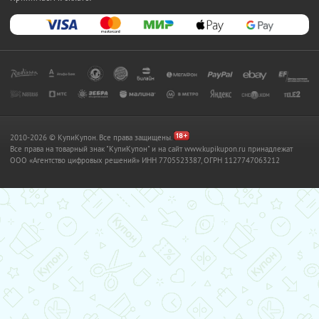
2010-2026 © КупиКупон. Все права защищены.
Все права на товарный знак "КупиКупон" и на сайт www.kupikupon.ru принадлежат
OOO «Агентство цифровых решений» ИНН 7705523387, ОГРН 1127747063212