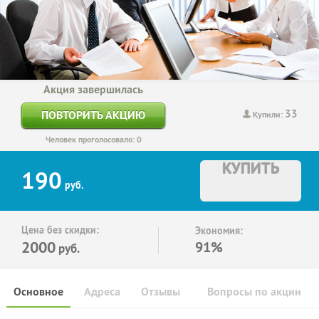
Акция завершилась
33
ПОВТОРИТЬ АКЦИЮ
Купили:
Человек проголосовало: 0
КУПИТЬ
190
руб.
Цена без скидки:
Экономия:
2000
91%
руб.
Основное
Адреса
Отзывы
Вопросы по акции