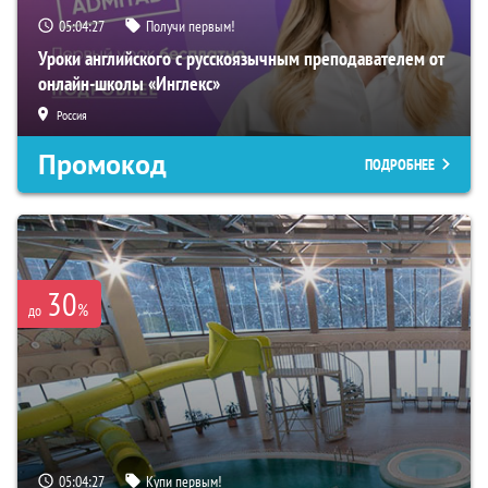
05:04:26
Получи первым!
Уроки английского с русскоязычным преподавателем от
онлайн-школы «Инглекс»
Россия
Промокод
ПОДРОБНЕЕ
30
%
до
05:04:26
Купи первым!