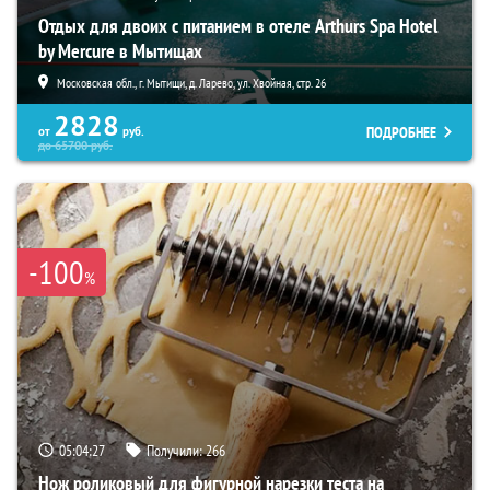
Отдых для двоих с питанием в отеле Arthurs Spa Hotel
by Mercure в Мытищах
Московская обл., г. Мытищи, д. Ларево, ул. Хвойная, стр. 26
2828
ПОДРОБНЕЕ
от
руб.
до
65700
руб.
-100
%
05:04:26
Получили:
266
Нож роликовый для фигурной нарезки теста на