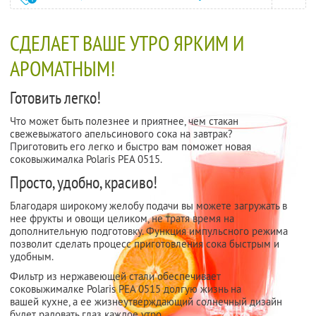
СДЕЛАЕТ ВАШЕ УТРО ЯРКИМ И
АРОМАТНЫМ!
Готовить легко!
Что может быть полезнее и приятнее, чем стакан
свежевыжатого апельсинового сока на завтрак?
Приготовить его легко и быстро вам поможет новая
соковыжималка Polaris PEA 0515.
Просто, удобно, красиво!
Благодаря широкому желобу подачи вы можете загружать в
нее фрукты и овощи целиком, не тратя время на
дополнительную подготовку. Функция импульсного режима
позволит сделать процесс приготовления сока быстрым и
удобным.
Фильтр из нержавеющей стали обеспечивает
соковыжималке Polaris PEA 0515 долгую жизнь на
вашей кухне, а ее жизнеутверждающий солнечный дизайн
будет радовать глаз каждое утро.