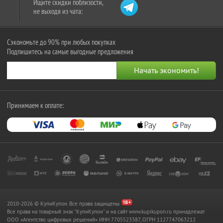
Ищите скидки поблизости,
не выходя из чата:
Сэкономьте до 90% при любых покупках
Подпишитесь на самые выгодные предложения
Принимаем к оплате:
2010-2026 © КупиКупон. Все права защищены.
Все права на товарный знак "КупиКупон" и на сайт www.kupikupon.ru принадлежат
OOO «Агентство цифровых решений» ИНН 7705523387, ОГРН 1127747063212