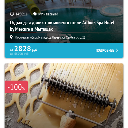
14:50:10
Купи первым!
Отдых для двоих с питанием в отеле Arthurs Spa Hotel
by Mercure в Мытищах
Московская обл., г. Мытищи, д. Ларево, ул. Хвойная, стр. 26
2828
ПОДРОБНЕЕ
от
руб.
до
65700
руб.
-100
%