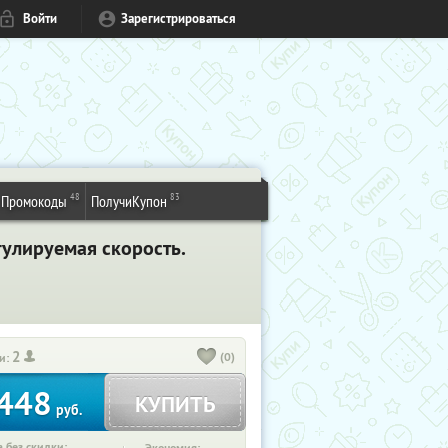
Войти
Зарегистрироваться
48
83
Промокоды
ПолучиКупон
гулируемая скорость.
2
(0)
и:
448
КУПИТЬ
руб.
 без скидки: