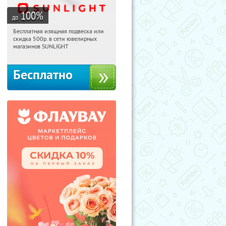
100
%
до
Бесплатная изящная подвеска или
00:18:05
Получили:
73
скидка 500р. в сети ювелирных
Россия
магазинов SUNLIGHT
Бесплатно