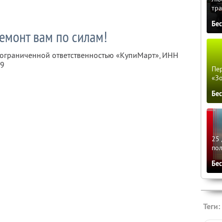
тра
Бе
емонт вам по силам!
с ограниченной ответственностью «КупиМарт»,
ИНН
09
Пер
«З
Бе
25 
по
Бе
Теги: