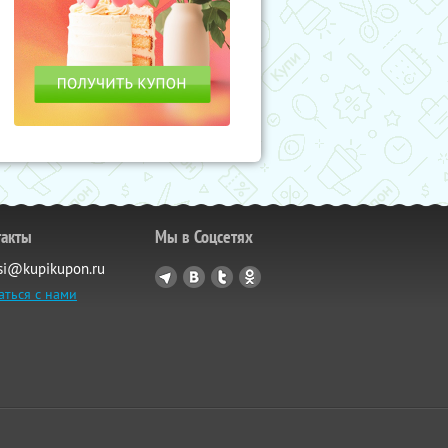
такты
Мы в Соцсетях
si@kupikupon.ru
аться с нами