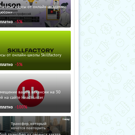
зличные курсы от онлайн-академии
дюсон»
сплатно
-5%
сы от онлайн-школы Skillfactory
сплатно
-5%
змещение вашей вакансии на 30
й на сайте HeadHunter
сплатно
-100%
ой трансфер от сервиса заказа