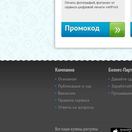
Печать фотографий, фотокниг от
00:18:05
Получили:
4
сервиса цифровой печати netPrint
Россия
Промокод
Компания
Бизнес-Пар
Основное
Давайте сд
Публикации о нас
Заработайт
Вакансии
Прошедши
Правила сервиса
Ответы на вопросы
Все наши купоны доступны