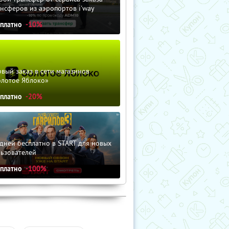
нсферов из аэропортов i'way
сплатно
-10%
вый заказ в сети магазинов
олотое Яблоко»
сплатно
-20%
дней бесплатно в START для новых
льзователей
сплатно
-100%