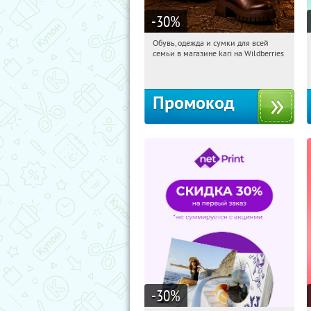
-30
%
Обувь, одежда и сумки для всей
00:18:05
Получили:
30
семьи в магазине kari на Wildberries
Россия
Промокод
-30
%