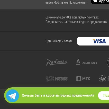
через Мобильное Приложение:
Сэкономьте до 90% при любых покупках
Подпишитесь на самые выгодные предложения
Принимаем к оплате:
Под
Хочешь быть в курсе выгодных предложений?
2010-2026 © КупиКупон. Все права защищены.
Все права на товарный знак "КупиКупон" и на сайт