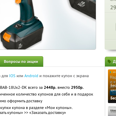
2
Вопросы по акции
Д
а для
IOS
или
Android
и покажите купон с экрана
Бе
 BAB-18Ux2-DK всего за
2448р.
вместо
2950р.
шк
ченное количество купонов для себя и в подарок
Бе
имо оформить доставку
купки купона в разделе «Мои купоны».
ать купоны» >> «Заказать доставку»