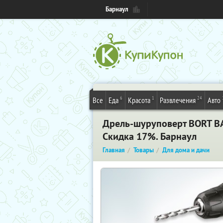
Барнаул
6
1
24
Все
Еда
Красота
Развлечения
Авто
Дрель-шуруповерт BORT BAB
Скидка 17%. Барнаул
Главная
Товары
Для дома и дачи