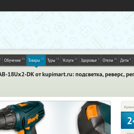
1
31
25
13
12
1
16
6
Обучение
Товары
Туры
Услуги
Здоровье
Отели
Дети
-18Ux2-DK от kupimart.ru: подсветка, реверс, ре
Купил
2
Цена