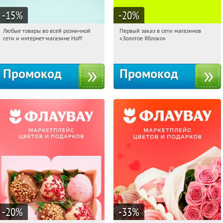
-15
%
-20
%
Любые товары во всей розничной
Первый заказ в сети магазинов
00:18:05
Получили:
83
00:18:05
Получи первым!
сети и интернет-магазине Hoff
«Золотое Яблоко»
Москва, 1-й Волоколамский проезд,
Россия
10с1
Промокод
Промокод
-20
%
-33
%