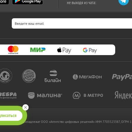
не выходя из чата:
писаться
 www.kupikupon.ru принадлежат OOO «Агентство цифровых решений» ИНН 7705523387, ОГРН