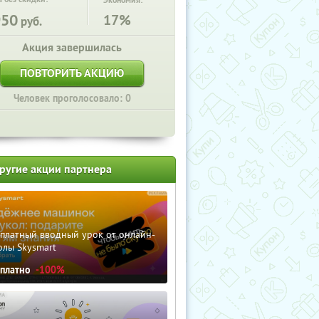
Экономия:
950
17%
руб.
Акция завершилась
ПОВТОРИТЬ АКЦИЮ
Человек проголосовало: 0
ругие акции партнера
сплатный вводный урок от онлайн-
олы Skysmart
сплатно
-100%