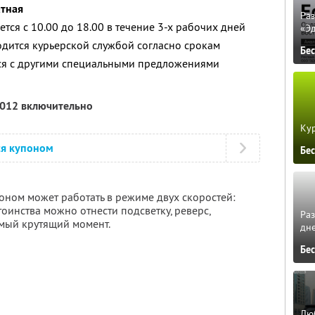
атная
Ра
тся с 10.00 до 18.00 в течение 3-х рабочих дней
«Э
дится курьерской службой согласно срокам
Бе
тся с другими специальными предложениями
2012 включительно
Кур
ся купоном
Бе
оном может работать в режиме двух скоростей:
тоинства можно отнести подсветку, реверс,
Ра
емый крутящий момент.
дне
Бе
Люб