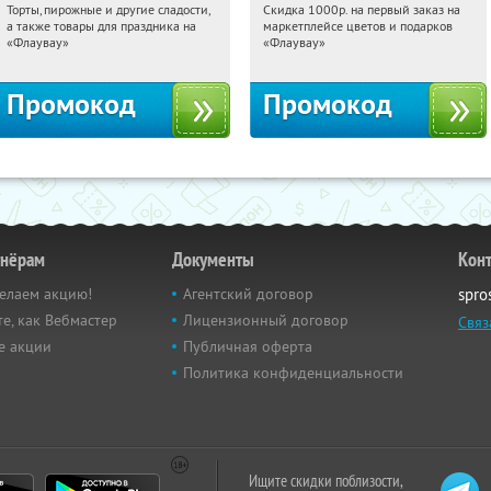
Торты, пирожные и другие сладости,
Скидка 1000р. на первый заказ на
00:18:05
Получили:
6
00:18:05
Получили:
18
а также товары для праздника на
маркетплейсе цветов и подарков
Россия
Россия
«Флаувау»
«Флаувау»
Промокод
Промокод
тнёрам
Документы
Кон
елаем акцию!
Агентский договор
spro
е, как Вебмастер
Лицензионный договор
Связ
е акции
Публичная оферта
Политика конфиденциальности
Ищите скидки поблизости,