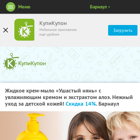
Меню
Барнаул
КупиКупон
Мобильное приложение
Загрузить
ещё удобнее
Жидкое крем-мыло «Ушастый нянь» с
увлажняющим кремом и экстрактом алоэ. Нежный
уход за детской кожей!
Скидка 14%
. Барнаул