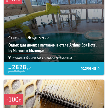
08:52:47
Купи первым!
Отдых для двоих с питанием в отеле Arthurs Spa Hotel
by Mercure в Мытищах
Московская обл., г. Мытищи, д. Ларево, ул. Хвойная, стр. 26
2828
ПОДРОБНЕЕ
от
руб.
до
65700
руб.
-100
%