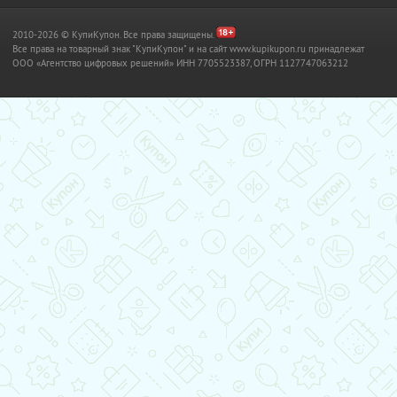
2010-2026 © КупиКупон. Все права защищены.
Все права на товарный знак "КупиКупон" и на сайт www.kupikupon.ru принадлежат
OOO «Агентство цифровых решений» ИНН 7705523387, ОГРН 1127747063212