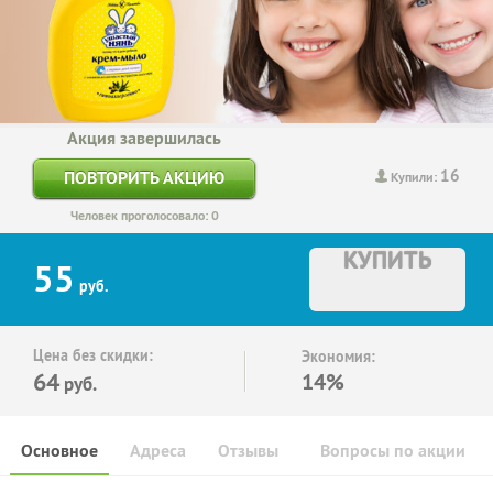
Акция завершилась
16
ПОВТОРИТЬ АКЦИЮ
Купили:
Человек проголосовало: 0
КУПИТЬ
55
руб.
Цена без скидки:
Экономия:
64
14%
руб.
Основное
Адреса
Отзывы
Вопросы по акции