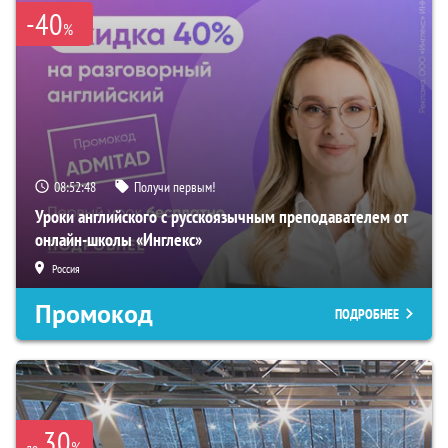
-40
%
08:52:47
Получи первым!
Уроки английского с русскоязычным преподавателем от
онлайн-школы «Инглекс»
Россия
Промокод
ПОДРОБНЕЕ
30
%
до