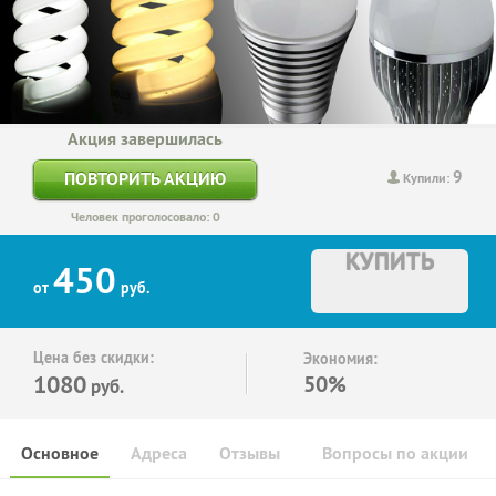
Акция завершилась
9
ПОВТОРИТЬ АКЦИЮ
Купили:
Человек проголосовало: 0
КУПИТЬ
450
от
руб.
Цена без скидки:
Экономия:
1080
50%
руб.
Основное
Адреса
Отзывы
Вопросы по акции