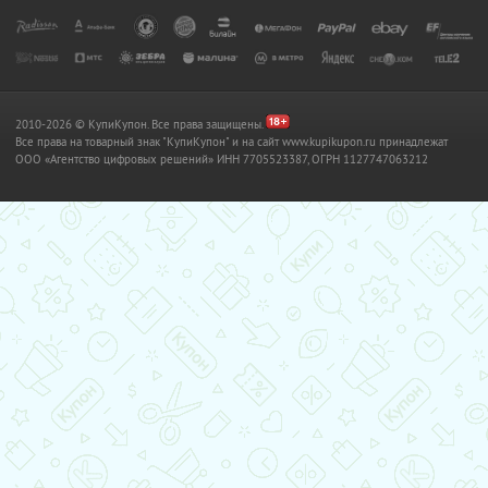
2010-2026 © КупиКупон. Все права защищены.
Все права на товарный знак "КупиКупон" и на сайт www.kupikupon.ru принадлежат
OOO «Агентство цифровых решений» ИНН 7705523387, ОГРН 1127747063212