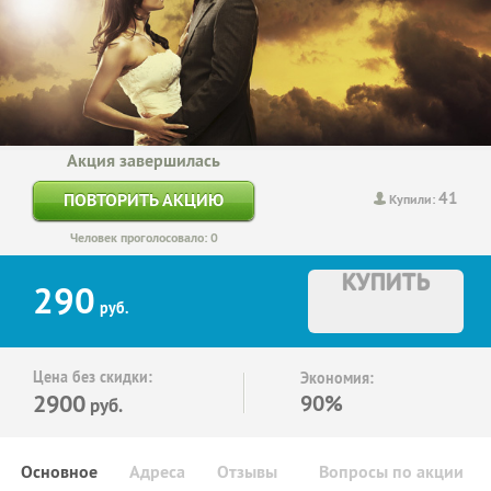
Акция завершилась
41
ПОВТОРИТЬ АКЦИЮ
Купили:
Человек проголосовало: 0
КУПИТЬ
290
руб.
Цена без скидки:
Экономия:
2900
90%
руб.
Основное
Адреса
Отзывы
Вопросы по акции