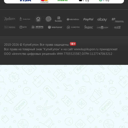
2010-2026 © КупиКупон. Все права защищены.
Все права на товарный знак "КупиКупон" и на сайт www.kupikupon.ru принадлежат
OOO «Агентство цифровых решений» ИНН 7705523387, ОГРН 1127747063212