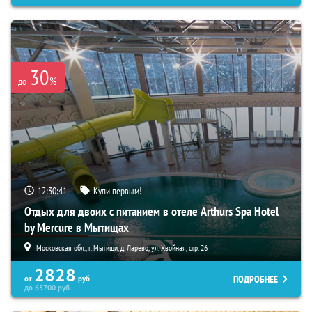
30
%
до
12:30:40
Купи первым!
Отдых для двоих с питанием в отеле Arthurs Spa Hotel
by Mercure в Мытищах
Московская обл., г. Мытищи, д. Ларево, ул. Хвойная, стр. 26
2828
ПОДРОБНЕЕ
от
руб.
до
65700
руб.