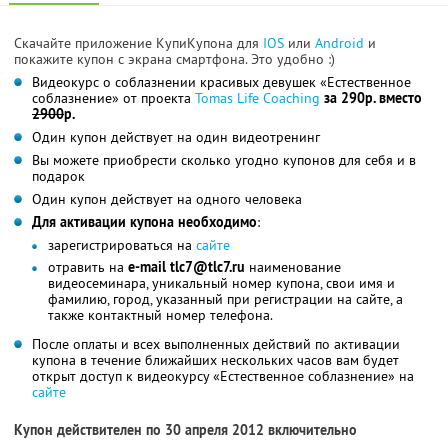
Скачайте приложение КупиКупона для
IOS
или
Android
и
покажите купон с экрана смартфона. Это удобно :)
Видеокурс о соблазнении красивых девушек «Естественное
соблазнение» от проекта
Tomas Life Coaching
за 290р. вместо
2900
р.
Один купон действует на один видеотренинг
Вы можете приобрести сколько угодно купонов для себя и в
подарок
Один купон действует на одного человека
Для активации купона необходимо
:
зарегистрироваться на
сайте
отравить на
e-mail tlc7@tlc7.ru
наименование
видеосеминара, уникальный номер купона, свои имя и
фамилию, город, указанный при регистрации на сайте, а
также контактный номер телефона.
После оплаты и всех выполненных действий по активации
купона в течение ближайших нескольких часов вам будет
открыт доступ к видеокурсу «Естественное соблазнение» на
сайте
Купон действителен по 30 апреля 2012 включительно