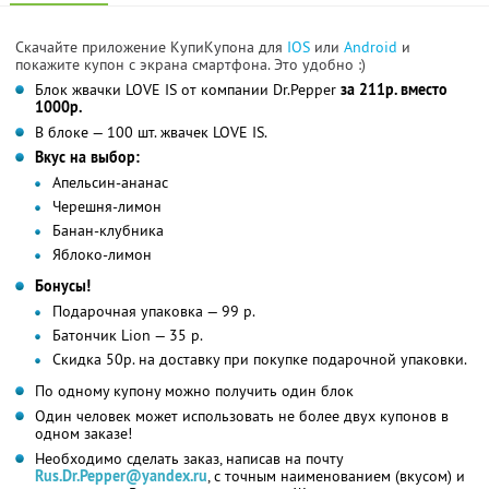
Скачайте приложение КупиКупона для
IOS
или
Android
и
покажите купон с экрана смартфона. Это удобно :)
Блок жвачки LOVE IS от компании Dr.Pepper
за 211р. вместо
1000р.
В блоке — 100 шт. жвачек LOVE IS.
Вкус на выбор:
Апельсин-ананас
Черешня-лимон
Банан-клубника
Яблоко-лимон
Бонусы!
Подарочная упаковка — 99 р.
Батончик Lion — 35 р.
Скидка 50р. на доставку при покупке подарочной упаковки.
По одному купону можно получить один блок
Один человек может использовать не более двух купонов в
одном заказе!
Необходимо сделать заказ, написав на почту
Rus.Dr.Pepper@yandex.ru
, с точным наименованием (вкусом) и