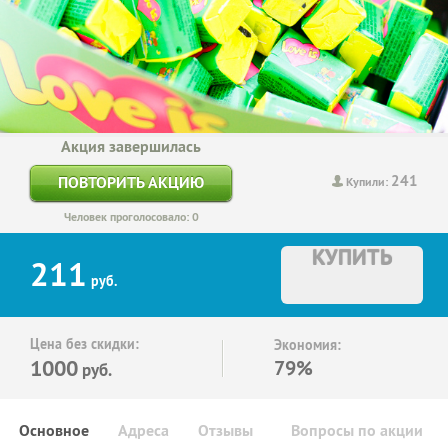
Акция завершилась
241
ПОВТОРИТЬ АКЦИЮ
Купили:
Человек проголосовало: 0
КУПИТЬ
211
руб.
Цена без скидки:
Экономия:
1000
79%
руб.
Основное
Адреса
Отзывы
Вопросы по акции