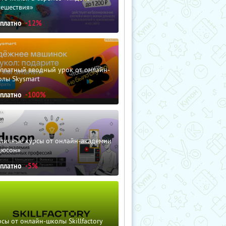
тешествия»
сплатно
-12%
сплатный вводный урок от онлайн-
олы Skysmart
сплатно
-100%
зличные курсы от онлайн-академии
дюсон»
сплатно
-5%
сы от онлайн-школы Skillfactory