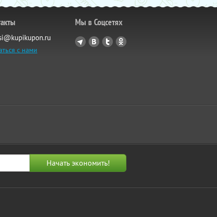
такты
Мы в Соцсетях
si@kupikupon.ru
аться с нами