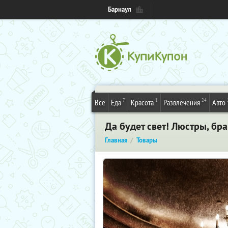
Барнаул
7
1
24
Все
Еда
Красота
Развлечения
Авто
Да будет свет! Люстры, бр
Главная
Товары