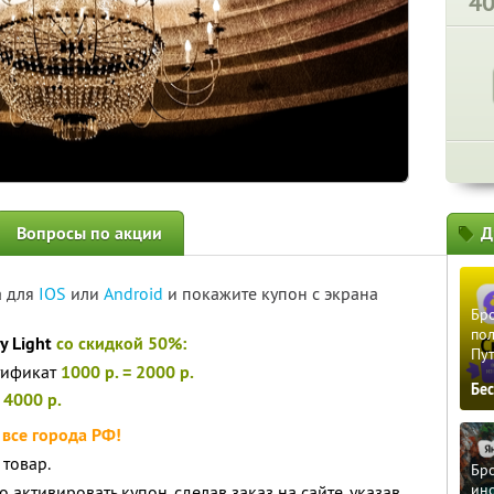
4
Вопросы по акции
Д
а для
IOS
или
Android
и покажите купон с экрана
Бро
пол
y Light
со скидкой 50%:
Пу
ртификат
1000 р. = 2000 р.
Бе
 4000 р.
все города РФ!
 товар.
Бро
ино
 активировать купон, сделав заказ на сайте, указав