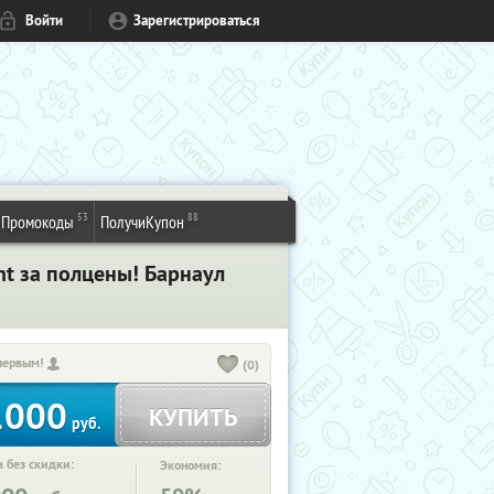
Войти
Зарегистрироваться
53
88
Промокоды
ПолучиКупон
ht за полцены! Барнаул
первым!
(0)
1000
КУПИТЬ
руб.
 без скидки:
Экономия: