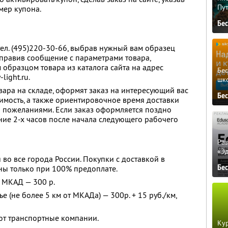
Пу
мер купона.
Бе
тел. (495)220-30-66, выбрав нужный вам образец
отправив сообщение с параметрами товара,
 образцом товара из каталога сайта на адрес
Бе
light.ru.
шк
ара на складе, оформят заказ на интересующий вас
Бе
имость, а также ориентировочное время доставки
ми пожеланиями. Если заказ оформляется поздно
ение 2-х часов после начала следующего рабочего
Ра
«Э
 во все города России. Покупки с доставкой в
Бе
ны только при 100% предоплате.
х МКАД — 300 р.
 (не более 5 км от МКАДа) — 300р. + 15 руб./км,
ют транспортные компании.
Кур