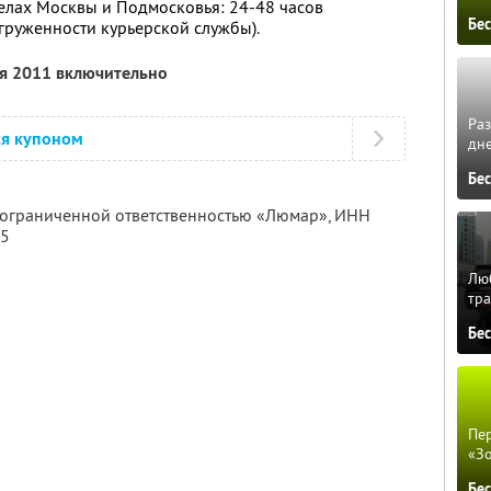
елах Москвы и Подмосковья: 24-48 часов
Бе
агруженности курьерской службы).
ря 2011 включительно
Ра
ся купоном
дне
Бе
с ограниченной ответственностью «Люмар»,
ИНН
95
Люб
тра
Бе
Пер
«З
Бе