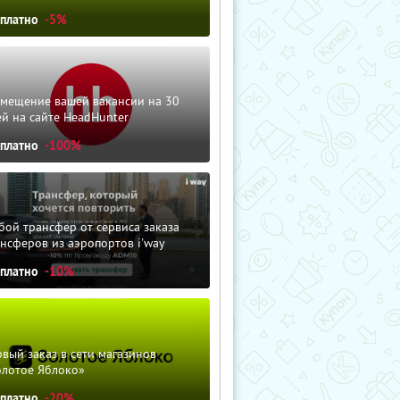
сплатно
-5%
змещение вашей вакансии на 30
й на сайте HeadHunter
сплатно
-100%
ой трансфер от сервиса заказа
нсферов из аэропортов i'way
сплатно
-10%
вый заказ в сети магазинов
олотое Яблоко»
сплатно
-20%