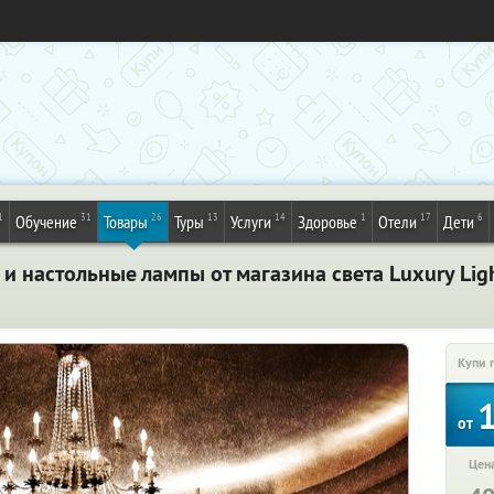
1
31
26
13
14
1
17
6
Обучение
Товары
Туры
Услуги
Здоровье
Отели
Дети
а и настольные лампы от магазина cвета Luxury Lig
Купи 
от
Цена