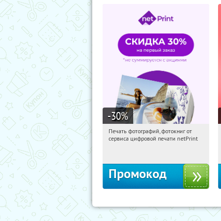
-30
%
Печать фотографий, фотокниг от
11:09:12
Получили:
4
сервиса цифровой печати netPrint
Россия
Промокод