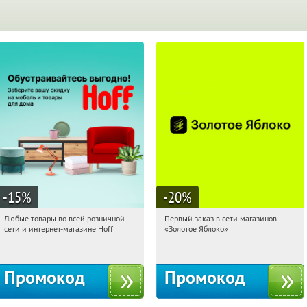
-15
%
-20
%
Любые товары во всей розничной
Первый заказ в сети магазинов
11:09:12
Получили:
83
11:09:12
Получи первым!
сети и интернет-магазине Hoff
«Золотое Яблоко»
Москва, 1-й Волоколамский проезд,
Россия
10с1
Промокод
Промокод