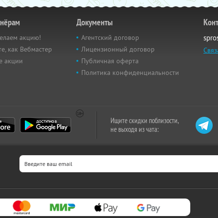
тнёрам
Документы
Кон
елаем акцию!
Агентский договор
spro
е, как Вебмастер
Лицензионный договор
Связ
е акции
Публичная оферта
Политика конфиденциальности
Ищите скидки поблизости,
не выходя из чата: