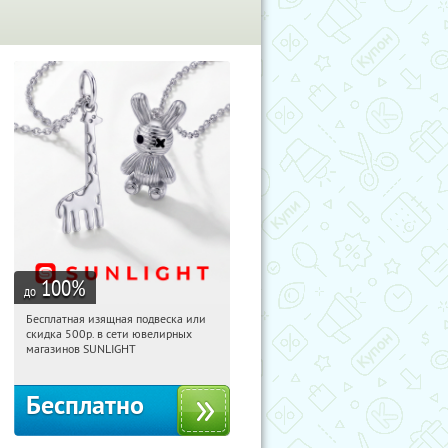
100
%
до
Бесплатная изящная подвеска или
11:09:12
Получили:
74
скидка 500р. в сети ювелирных
Россия
магазинов SUNLIGHT
Бесплатно