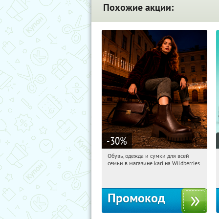
Похожие акции:
-30
%
Обувь, одежда и сумки для всей
11:09:12
Получили:
32
семьи в магазине kari на Wildberries
Россия
Промокод