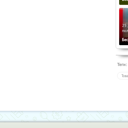
25 
по
Бе
Теги:
Тов