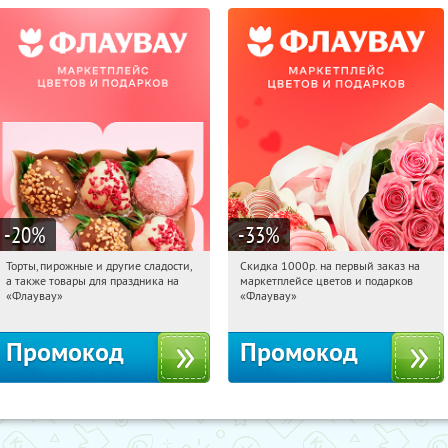
-20
%
-33
%
Торты, пирожные и другие сладости,
Скидка 1000р. на первый заказ на
11:09:12
Получили:
6
11:09:12
Получили:
18
а также товары для праздника на
маркетплейсе цветов и подарков
Россия
Россия
«Флаувау»
«Флаувау»
Промокод
Промокод