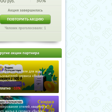
000
50%
руб.
Акция завершилась
ПОВТОРИТЬ АКЦИЮ
Человек проголосовало: 1
ругие акции партнера
нирование отеля для всех
ьзователей сервиса «Яндекс
тешествия»
сплатно
-10%
нирование отелей, квартир и
го жилья в сервисе «Яндекс