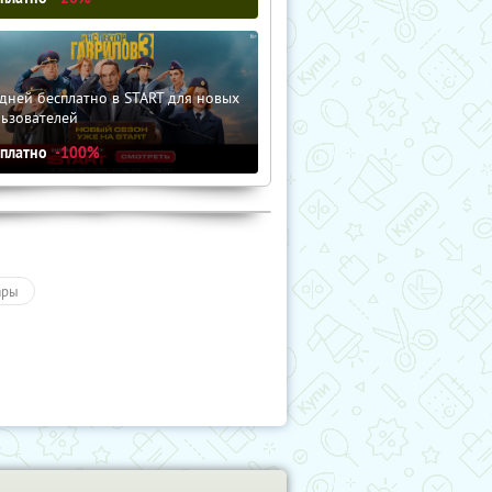
дней бесплатно в START для новых
льзователей
сплатно
-100%
ары