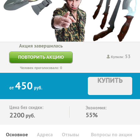
Акция завершилась
53
ПОВТОРИТЬ АКЦИЮ
Купили:
Человек проголосовало: 0
КУПИТЬ
450
от
руб.
Цена без скидки:
Экономия:
2200
55%
руб.
Основное
Адреса
Отзывы
Вопросы по акции