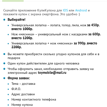
Скачайте приложение КупиКупона для
IOS
или
Android
и
покажите купон с экрана смартфона. Это удобно :)
Выбирайте!
Универсальная лопатка – лопата, топор, пила, нож
за 450р.
вместо
1000
р.
Нож «мясника» – универсальный нож с насадками
за 600р.
вместо
1200
р.
Универсальная лопатка + нож «мясника»
за 990р. вместо
2200
р.
Вы можете приобрести сколько угодно купонов для себя и в
подарок
Один купон действителен для одного человека
Чтобы оформить заказ, необходимо отправить заявку на
электронный адрес
toymobile@mail.ru
Форма заявки:
Тема – доставка
Ф.И.О.
Адрес доставки
Номер контактного телефона
Номер купона