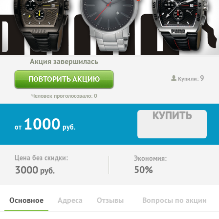
Акция завершилась
9
ПОВТОРИТЬ АКЦИЮ
Купили:
Человек проголосовало: 0
КУПИТЬ
1000
от
руб.
Цена без скидки:
Экономия:
3000
50%
руб.
Основное
Адреса
Отзывы
Вопросы по акции