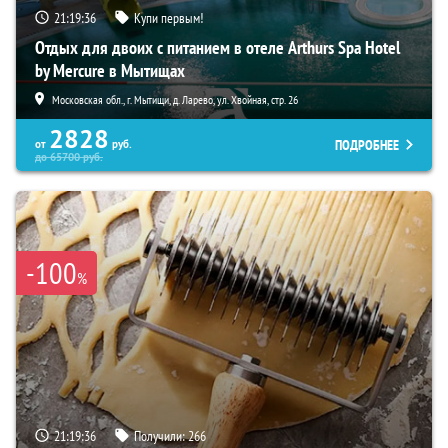
21:19:35
Купи первым!
Отдых для двоих с питанием в отеле Arthurs Spa Hotel
by Mercure в Мытищах
Московская обл., г. Мытищи, д. Ларево, ул. Хвойная, стр. 26
2828
ПОДРОБНЕЕ
от
руб.
до
65700
руб.
-100
%
21:19:35
Получили:
266