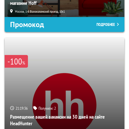
магазине Hoff
Москва, 1-й Волоколамский проезд, 10с1
Промокод
ПОДРОБНЕЕ
-100
%
21:19:35
Получили:
2
Размещение вашей вакансии на 30 дней на сайте
HeadHunter