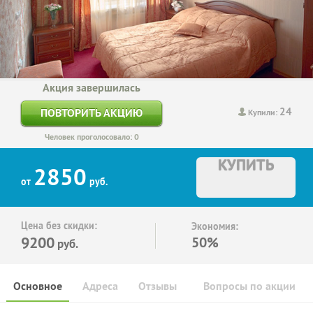
Акция завершилась
24
ПОВТОРИТЬ АКЦИЮ
Купили:
Человек проголосовало: 0
КУПИТЬ
2850
от
руб.
Цена без скидки:
Экономия:
9200
50%
руб.
Основное
Адреса
Отзывы
Вопросы по акции