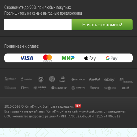
Сэкономьте до 90% при любых покупках
Подпишитесь на самые выгодные предложения
Принимаем к оплате:
2010-2026 © КупиКупон. Все права защищены.
Все права на товарный знак "КупиКупон" и на сайт www.kupikupon.ru принадлежат
OOO «Агентство цифровых решений» ИНН 7705523387, ОГРН 1127747063212